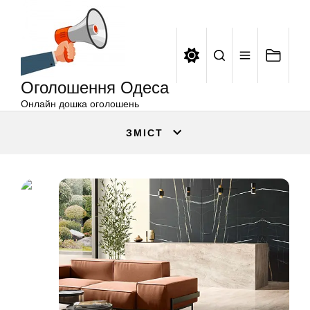
Оголошення
Перейти
Одеса
до
вмісту
Оголошення Одеса
Онлайн дошка оголошень
ЗМІСТ