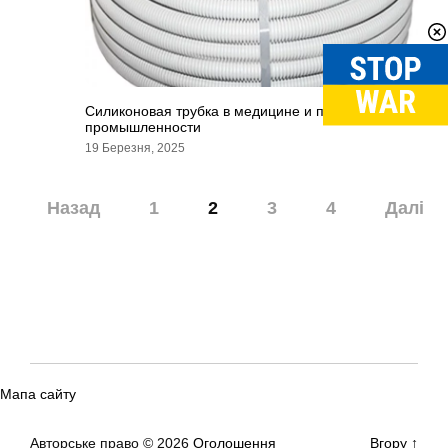
Силиконовая трубка в медицине и пищевой
промышленности
19 Березня, 2025
Навігація
Назад
1
2
3
4
Далі
записів
Мапа сайту
Авторське право © 2026
Оголошення
Вгору
↑