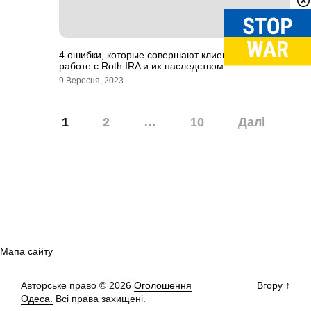
4 ошибки, которые совершают клиенты при
работе с Roth IRA и их наследством
9 Вересня, 2023
Навігація
1
2
…
10
Далі
записів
Мапа сайту
Авторське право © 2026
Оголошення
Вгору
↑
Одеса.
Всі права захищені.