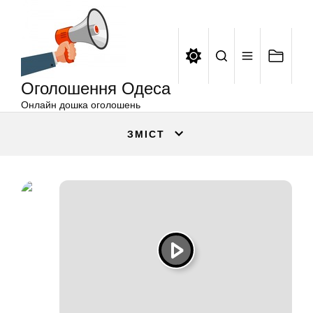
Оголошення
Перейти
Одеса
до
вмісту
Оголошення Одеса
Онлайн дошка оголошень
ЗМІСТ