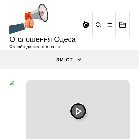
Оголошення
Перейти
Одеса
до
вмісту
Оголошення Одеса
Онлайн дошка оголошень
ЗМІСТ