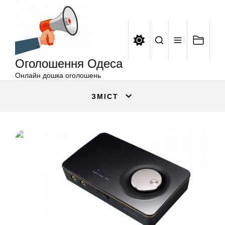
Оголошення
Перейти
Одеса
до
вмісту
Оголошення Одеса
Онлайн дошка оголошень
ЗМІСТ