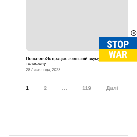
ПоясненоЯк працює зовнішній акумулятор
телефону
28 Листопада, 2023
Навігація
1
2
…
119
Далі
записів