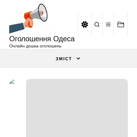
Оголошення
Перейти
Одеса
до
вмісту
Оголошення Одеса
Онлайн дошка оголошень
ЗМІСТ