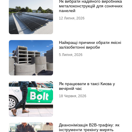
Як вибрати надійного виробника
металоконструкцій для сонячних
панелей
12 Липня, 2026
Найкращі причини обрати якісні
залізобетонні вироби
5 Липня, 2026
Як працювати в таксі Києва у
вечірній час
18 Червня, 2026
Деанонімізація B2B-трафіку: як
інструменти трекінгу мирять