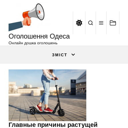
Оголошення
Перейти
Одеса
до
вмісту
Оголошення Одеса
Онлайн дошка оголошень
ЗМІСТ
Главные причины растущей