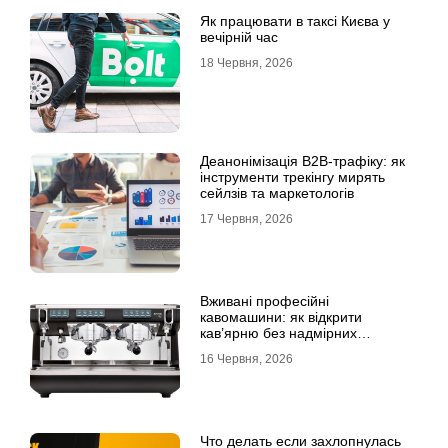
Як працювати в таксі Києва у
вечірній час
18 Червня, 2026
Деанонімізація B2B-трафіку: як
інструменти трекінгу мирять
сейлзів та маркетологів
17 Червня, 2026
Вживані професійні
кавомашини: як відкрити
кав’ярню без надмірних
інвестицій
16 Червня, 2026
Что делать если захлопнулась