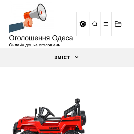
Оголошення
Перейти
Одеса
до
вмісту
Оголошення Одеса
Онлайн дошка оголошень
ЗМІСТ