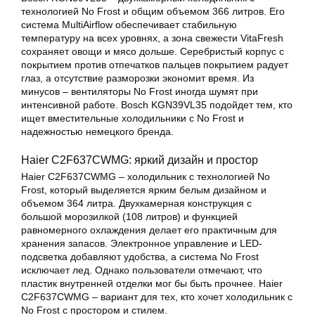
технологией No Frost и общим объемом 366 литров. Его
система MultiAirflow обеспечивает стабильную
температуру на всех уровнях, а зона свежести VitaFresh
сохраняет овощи и мясо дольше. Серебристый корпус с
покрытием против отпечатков пальцев покрытием радует
глаз, а отсутствие разморозки экономит время. Из
минусов – вентиляторы No Frost иногда шумят при
интенсивной работе. Bosch KGN39VL35 подойдет тем, кто
ищет вместительные холодильники с No Frost и
надежностью немецкого бренда.
Haier C2F637CWMG: яркий дизайн и простор
Haier C2F637CWMG – холодильник с технологией No
Frost, который выделяется ярким белым дизайном и
объемом 364 литра. Двухкамерная конструкция с
большой морозилкой (108 литров) и функцией
равномерного охлаждения делает его практичным для
хранения запасов. Электронное управление и LED-
подсветка добавляют удобства, а система No Frost
исключает лед. Однако пользователи отмечают, что
пластик внутренней отделки мог бы быть прочнее. Haier
C2F637CWMG – вариант для тех, кто хочет холодильник с
No Frost с простором и стилем.