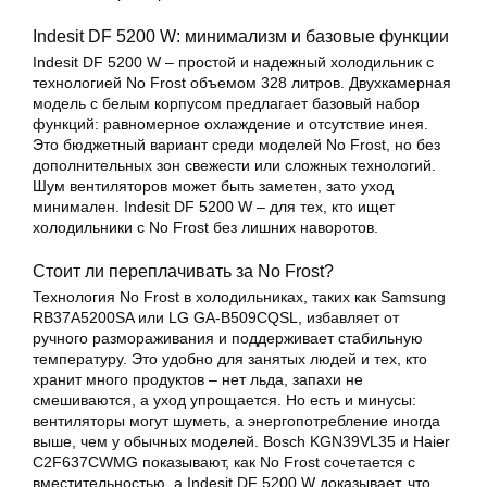
Indesit DF 5200 W: минимализм и базовые функции
Indesit DF 5200 W – простой и надежный холодильник с
технологией No Frost объемом 328 литров. Двухкамерная
модель с белым корпусом предлагает базовый набор
функций: равномерное охлаждение и отсутствие инея.
Это бюджетный вариант среди моделей No Frost, но без
дополнительных зон свежести или сложных технологий.
Шум вентиляторов может быть заметен, зато уход
минимален. Indesit DF 5200 W – для тех, кто ищет
холодильники с No Frost без лишних наворотов.
Стоит ли переплачивать за No Frost?
Технология No Frost в холодильниках, таких как Samsung
RB37A5200SA или LG GA-B509CQSL, избавляет от
ручного размораживания и поддерживает стабильную
температуру. Это удобно для занятых людей и тех, кто
хранит много продуктов – нет льда, запахи не
смешиваются, а уход упрощается. Но есть и минусы:
вентиляторы могут шуметь, а энергопотребление иногда
выше, чем у обычных моделей. Bosch KGN39VL35 и Haier
C2F637CWMG показывают, как No Frost сочетается с
вместительностью, а Indesit DF 5200 W доказывает, что