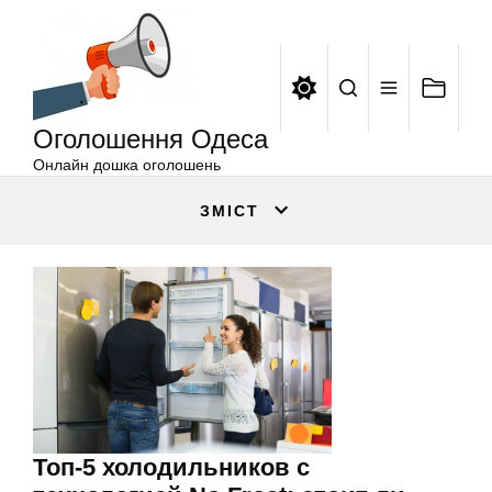
Оголошення
Перейти
Одеса
до
вмісту
Оголошення Одеса
Онлайн дошка оголошень
ЗМІСТ
Топ-5 холодильников с