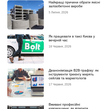
Найкращі причини обрати якісні
залізобетонні вироби
5 Липня, 2026
Як працювати в таксі Києва у
вечірній час
18 Червня, 2026
Деанонімізація B2B-трафіку: як
інструменти трекінгу мирять
сейлзів та маркетологів
17 Червня, 2026
Вживані професійні
кавомашини: як відкрити