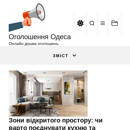
Оголошення
Перейти
Одеса
до
вмісту
Оголошення Одеса
Онлайн дошка оголошень
ЗМІСТ
Зони відкритого простору: чи
варто поєднувати кухню та