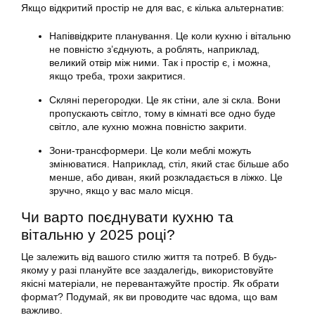
Якщо відкритий простір не для вас, є кілька альтернатив:
Напіввідкрите планування. Це коли кухню і вітальню
не повністю з’єднують, а роблять, наприклад,
великий отвір між ними. Так і простір є, і можна,
якщо треба, трохи закритися.
Скляні перегородки. Це як стіни, але зі скла. Вони
пропускають світло, тому в кімнаті все одно буде
світло, але кухню можна повністю закрити.
Зони-трансформери. Це коли меблі можуть
змінюватися. Наприклад, стіл, який стає більше або
менше, або диван, який розкладається в ліжко. Це
зручно, якщо у вас мало місця.
Чи варто поєднувати кухню та
вітальню у 2025 році?
Це залежить від вашого стилю життя та потреб. В будь-
якому у разі плануйте все заздалегідь, використовуйте
якісні матеріали, не перевантажуйте простір. Як обрати
формат? Подумай, як ви проводите час вдома, що вам
важливо.