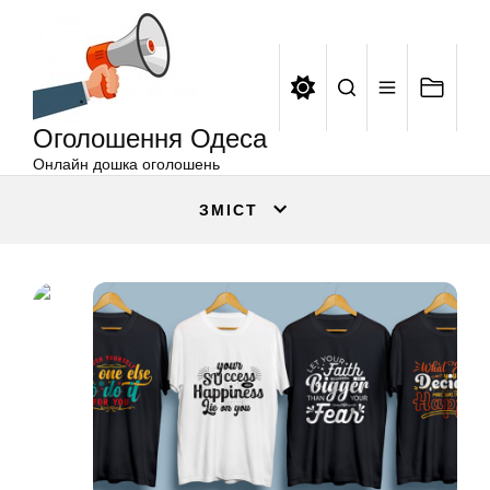
Оголошення
Перейти
Одеса
до
вмісту
Оголошення Одеса
Онлайн дошка оголошень
ЗМІСТ