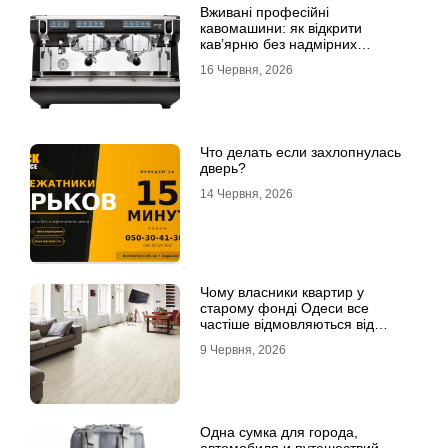
Вживані професійні
кавомашини: як відкрити
кав’ярню без надмірних
інвестицій
16 Червня, 2026
Что делать если захлопнулась
дверь?
14 Червня, 2026
Чому власники квартир у
старому фонді Одеси все
частіше відмовляються від
лінолеуму на користь ламінату
9 Червня, 2026
Одна сумка для города,