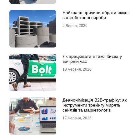
Найкращі причини обрати якісні
залізобетонні вироби
5 Липня, 2026
Як працювати в таксі Києва у
вечірній час
18 Червня, 2026
Деанонімізація B2B-трафіку: як
інструменти трекінгу мирять
сейлзів та маркетологів
17 Червня, 2026