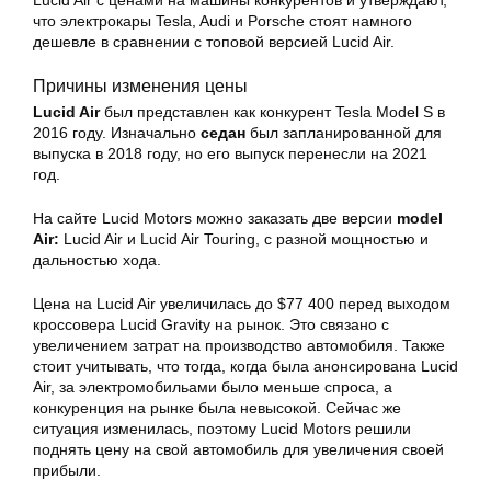
Lucid Air с ценами на машины конкурентов и утверждают,
что электрокары Tesla, Audi и Porsche стоят намного
дешевле в сравнении с топовой версией Lucid Air.
Причины изменения цены
Lucid Air
был представлен как конкурент
Tesla Model S
в
2016 году. Изначально
седан
был запланированной для
выпуска в 2018 году, но его выпуск перенесли на 2021
год.
На сайте Lucid Motors можно заказать две версии
model
Air:
Lucid Air и Lucid Air Touring, с разной мощностью и
дальностью хода.
Цена на Lucid Air увеличилась до $77 400 перед выходом
кроссовера
Lucid Gravity на рынок. Это связано с
увеличением затрат на производство автомобиля. Также
стоит учитывать, что тогда, когда была анонсирована Lucid
Air, за электромобильами было меньше спроса, а
конкуренция на рынке была невысокой. Сейчас же
ситуация изменилась, поэтому Lucid Motors решили
поднять цену на свой автомобиль для увеличения своей
прибыли.