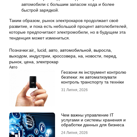
автомобили с большим запасом хода и более
быстрой зарядкой.
Таким образом, рынок электрокаров продолжает своё
развитие, и пока есть небольшой процент автолюбителей,
которые предпочитают электромобили, но в будущем эта
тенденция может измениться.
Позначки:
air,
,
lucid
,
авто
,
автомобильной
,
выросла
,
выходом
,
индустрии
,
кроссовера
,
на
,
новости
,
перед
,
рынок
,
цена
,
электрокар
Авто
Геозони як інструмент контролю
безпеки: як автоматизувати
контроль транспорту та техніки
31 Липня, 2026
Чем важны управление IT
услугами и системы хранения и
обработки данных для бизнеса
24 Липня, 2026