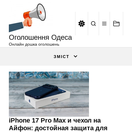
Оголошення
Перейти
Одеса
до
вмісту
Оголошення Одеса
Онлайн дошка оголошень
ЗМІСТ
iPhone 17 Pro Max и чехол на
Айфон: достойная защита для