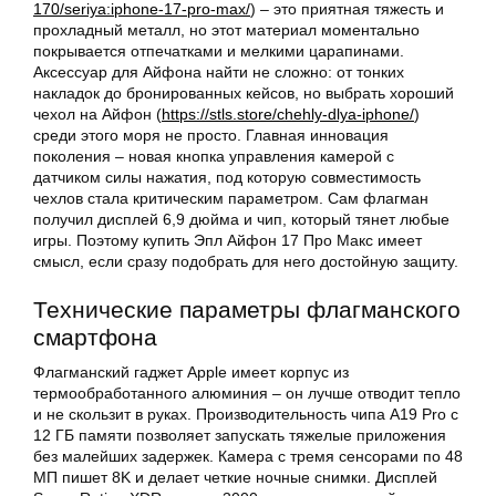
170/seriya:iphone-17-pro-max/
) – это приятная тяжесть и
прохладный металл, но этот материал моментально
покрывается отпечатками и мелкими царапинами.
Аксессуар для Айфона найти не сложно: от тонких
накладок до бронированных кейсов, но выбрать хороший
чехол на Айфон (
https://stls.store/chehly-dlya-iphone/
)
среди этого моря не просто. Главная инновация
поколения – новая кнопка управления камерой с
датчиком силы нажатия, под которую совместимость
чехлов стала критическим параметром. Сам флагман
получил дисплей 6,9 дюйма и чип, который тянет любые
игры. Поэтому купить Эпл Айфон 17 Про Макс имеет
смысл, если сразу подобрать для него достойную защиту.
Технические параметры флагманского
смартфона
Флагманский гаджет Apple имеет корпус из
термообработанного алюминия – он лучше отводит тепло
и не скользит в руках. Производительность чипа A19 Pro с
12 ГБ памяти позволяет запускать тяжелые приложения
без малейших задержек. Камера с тремя сенсорами по 48
МП пишет 8K и делает четкие ночные снимки. Дисплей