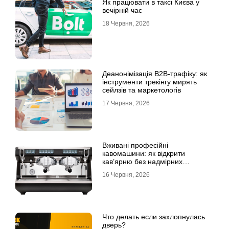
Як працювати в таксі Києва у
вечірній час
18 Червня, 2026
Деанонімізація B2B-трафіку: як
інструменти трекінгу мирять
сейлзів та маркетологів
17 Червня, 2026
Вживані професійні
кавомашини: як відкрити
кав’ярню без надмірних
інвестицій
16 Червня, 2026
Что делать если захлопнулась
дверь?