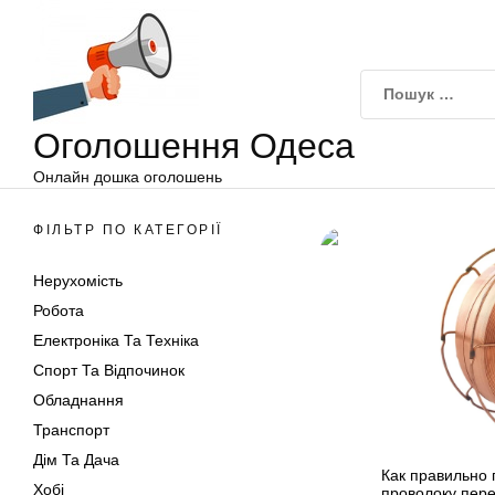
Оголошення
Перейти
Одеса
до
вмісту
Оголошення Одеса
Онлайн дошка оголошень
ФІЛЬТР ПО КАТЕГОРІЇ
Нерухомість
Робота
Електроніка Та Техніка
Спорт Та Відпочинок
Обладнання
Транспорт
Дім Та Дача
Как правильно 
Хобі
проволоку пер