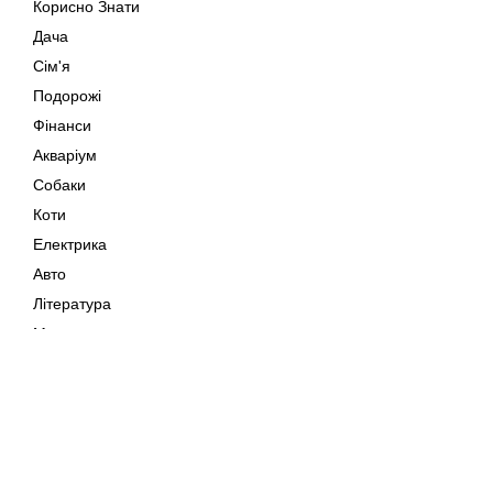
Корисно Знати
Дача
Сім'я
Подорожі
Фінанси
Акваріум
Собаки
Коти
Електрика
Авто
Література
Музика
Дозвілля
Кіно
Мапа сайту
Своїми Руками
Тварини
Авторське право © 202
Polska