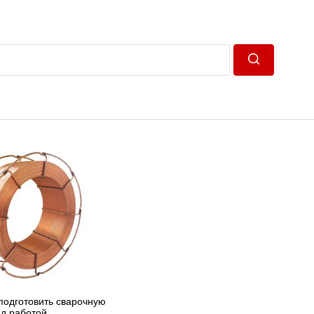
Пошук
подготовить сварочную
ед работой