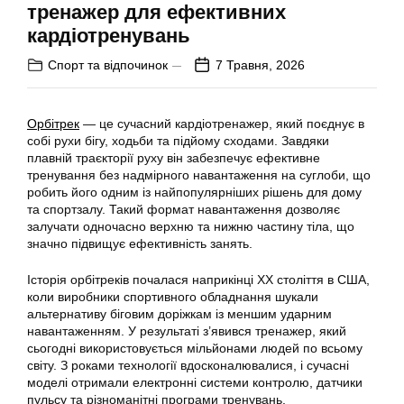
тренажер для ефективних
кардіотренувань
Спорт та відпочинок
7 Травня, 2026
Орбітрек
— це сучасний кардіотренажер, який поєднує в
собі рухи бігу, ходьби та підйому сходами. Завдяки
плавній траєкторії руху він забезпечує ефективне
тренування без надмірного навантаження на суглоби, що
робить його одним із найпопулярніших рішень для дому
та спортзалу. Такий формат навантаження дозволяє
залучати одночасно верхню та нижню частину тіла, що
значно підвищує ефективність занять.
Історія орбітреків почалася наприкінці ХХ століття в США,
коли виробники спортивного обладнання шукали
альтернативу біговим доріжкам із меншим ударним
навантаженням. У результаті з’явився тренажер, який
сьогодні використовується мільйонами людей по всьому
світу. З роками технології вдосконалювалися, і сучасні
моделі отримали електронні системи контролю, датчики
пульсу та різноманітні програми тренувань.