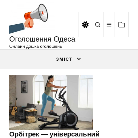
Оголошення
Перейти
Одеса
до
вмісту
Оголошення Одеса
Онлайн дошка оголошень
ЗМІСТ
Орбітрек — універсальний