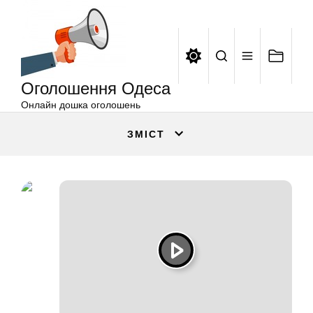
Оголошення
Перейти
Одеса
до
вмісту
Оголошення Одеса
Онлайн дошка оголошень
ЗМІСТ