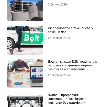
5 Липня, 2026
Як працювати в таксі Києва у
вечірній час
18 Червня, 2026
Деанонімізація B2B-трафіку: як
інструменти трекінгу мирять
сейлзів та маркетологів
17 Червня, 2026
Вживані професійні
кавомашини: як відкрити
кав’ярню без надмірних
інвестицій