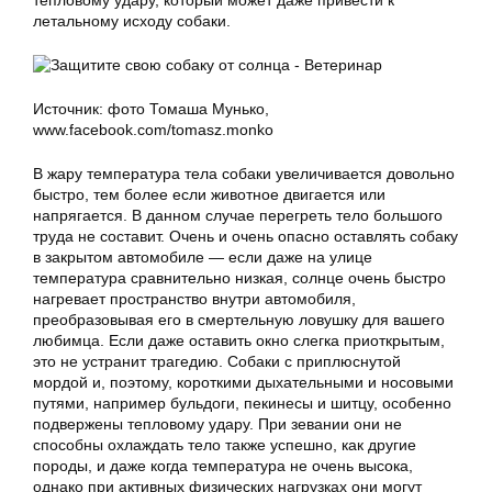
тепловому удару, который может даже привести к
летальному исходу собаки.
Источник: фото Томаша Мунько,
www.facebook.com/tomasz.monko
В жару температура тела собаки увеличивается довольно
быстро, тем более если животное двигается или
напрягается. В данном случае перегреть тело большого
труда не составит. Очень и очень опасно оставлять собаку
в закрытом автомобиле — если даже на улице
температура сравнительно низкая, солнце очень быстро
нагревает пространство внутри автомобиля,
преобразовывая его в смертельную ловушку для вашего
любимца. Если даже оставить окно слегка приоткрытым,
это не устранит трагедию. Собаки с приплюснутой
мордой и, поэтому, короткими дыхательными и носовыми
путями, например бульдоги, пекинесы и шитцу, особенно
подвержены тепловому удару. При зевании они не
способны охлаждать тело также успешно, как другие
породы, и даже когда температура не очень высока,
однако при активных физических нагрузках они могут