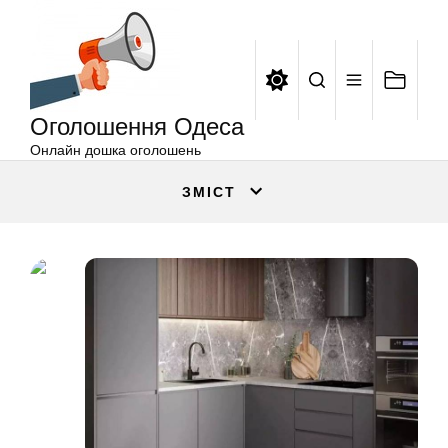
Оголошення
Перейти
Одеса
до
вмісту
Оголошення Одеса
Онлайн дошка оголошень
ЗМІСТ