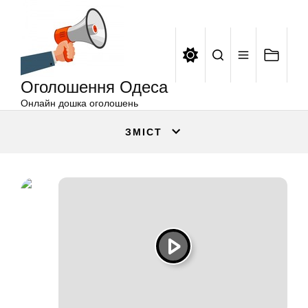
Оголошення
Перейти
Одеса
до
вмісту
Оголошення Одеса
Онлайн дошка оголошень
ЗМІСТ