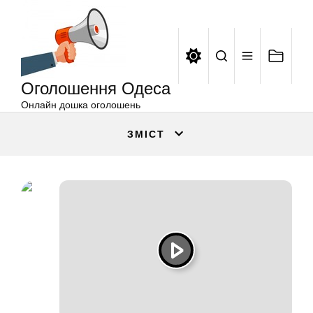
Оголошення
Перейти
Одеса
до
вмісту
Оголошення Одеса
Онлайн дошка оголошень
ЗМІСТ