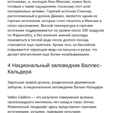
источниках, и, посещая Нью-Мексико, нужно быть
готовым к таким ощущениям, поскольку этот штат
геотермально активен. Горячий источник Спенсер,
расположенный в долине Джемез, является одним из
горячих источников, которые стоит посетить в Мексике в
сезон омоложения. Весной температура в горячем
источнике поддерживается на уровне около 100 градусов
по Фаренгейту, и без влияния зимней прохлады
понежиться в теплой воде после долгого похода
становится еще приятнее. Кроме того, из бассейнов
открываются чарующие виды на каньоны и ручьи, что
делает впечатления еще более незабываемыми.
4 Национальный заповедник Валлес-
Кальдера
Заросшая травой долина, разделенная деревянным
забором, в национальном заповеднике Вальес-Кальдера
Valles Caldera — это результат извержения вулкана,
произошедшего миллионы лет назад в горах Jemez.
Живописный ландшафт здесь представлен горячими
источниками, ручьями, лавовыми куполами,