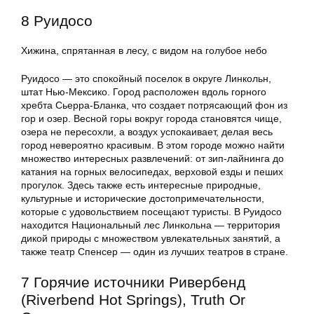
8 Руидосо
Хижина, спрятанная в лесу, с видом на голубое небо
Руидосо — это спокойный поселок в округе Линкольн,
штат Нью-Мексико. Город расположен вдоль горного
хребта Сьерра-Бланка, что создает потрясающий фон из
гор и озер. Весной горы вокруг города становятся чище,
озера не пересохли, а воздух успокаивает, делая весь
город невероятно красивым. В этом городе можно найти
множество интересных развлечений: от зип-лайнинга до
катания на горных велосипедах, верховой езды и пеших
прогулок. Здесь также есть интересные природные,
культурные и исторические достопримечательности,
которые с удовольствием посещают туристы. В Руидосо
находится Национальный лес Линкольна — территория
дикой природы с множеством увлекательных занятий, а
также театр Спенсер — один из лучших театров в стране.
7 Горячие источники Ривербенд
(Riverbend Hot Springs), Truth Or