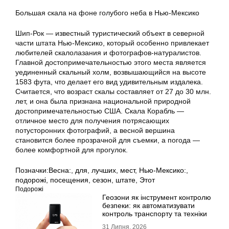
Большая скала на фоне голубого неба в Нью-Мексико
Шип-Рок — известный туристический объект в северной
части штата Нью-Мексико, который особенно привлекает
любителей скалолазания и фотографов-натуралистов.
Главной достопримечательностью этого места является
уединенный скальный холм, возвышающийся на высоте
1583 фута, что делает его вид удивительным издалека.
Считается, что возраст скалы составляет от 27 до 30 млн.
лет, и она была признана национальной природной
достопримечательностью США. Скала Корабль —
отличное место для получения потрясающих
потусторонних фотографий, а весной вершина
становится более прозрачной для съемки, а погода —
более комфортной для прогулок.
Позначки:
Весна:
,
для
,
лучших
,
мест
,
Нью-Мексико:
,
подорожі
,
посещения
,
сезон
,
штате
,
Этот
Подорожі
Геозони як інструмент контролю
безпеки: як автоматизувати
контроль транспорту та техніки
31 Липня, 2026