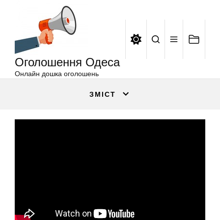
Оголошення
Перейти
Одеса
до
вмісту
Оголошення Одеса
Онлайн дошка оголошень
ЗМІСТ