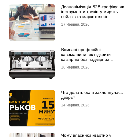
Деанонімізація B2B-трафіку: як
інструменти трекінгу мирять
сейлзів та маркетологів
17 Червня, 2026
Вживані професійні
кавомашини: як відкрити
кав’ярню без надмірних
інвестицій
16 Червня, 2026
Что делать если захлопнулась
дверь?
14 Червня, 2026
Чому власники квартир у