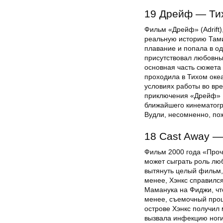
19 Дрейф — Тих
Фильм «Дрейф» (Adrift
реальную историю Тами
плавание и попала в од
присутствовал любовный
основная часть сюжета
проходила в Тихом оке
условиях работы во вре
приключения «Дрейф» Ш
ближайшего кинематогр
Вудли, несомненно, по
18 Cast Away —
Фильм 2000 года «Проч
может сыграть роль лю
вытянуть целый фильм,
менее, Хэнкс справился
Маманука на Фиджи, чт
менее, съемочный проц
острове Хэнкс получил
вызвала инфекцию ноги