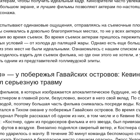
ктерам, чтобы получить идеальный кадр. Кинозрители часто увлек
 большом экране, и лучшие фильмы позволяют актерам по-настоя
рсонажа.
испытывают одинаковые ощущения, отправляясь на съемочные пл
 снимались в довольно благоприятных местах, то не у всех актеро
ия во время съемок. Во время съемок актерам пришлось пережит
ых условий — от холода до палящей жары. Однако есть еще больш
из этих мест не были идеальными. Ознакомьтесь с нашим списком 
ходилось ездить для съемок фильма, но где они этого не хотели, и 
ать одним из представителей голливудской элиты.
» — у побережья Гавайских островов: Кевин
л серьезную травму
фильмов, в которых изображается апокалиптическое будущее, но
стнером в главной роли, безусловно, вносит в него свой вклад. По 
водой, поэтому большая часть фильма снималась посреди воды. К
гался в Тихом океане у побережья Гавайских островов. Во время с
журнал People рассказал об одном из них, в том числе и о Кевине К
я: «Костнер, один из продюсеров фильма и его звезда, был привяза
 футов в воздухе. Внезапно поднялся свирепый ветер, и Костнера 
ело ударилось о мачту. В течение 30 минут команда беспомощно ст
пускать Костнера в безопасное место слишком опасно». Джосс Уидо