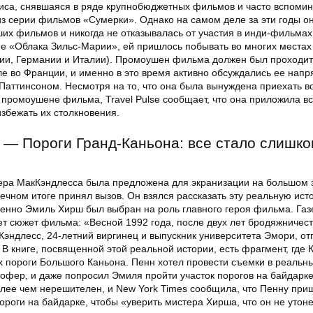
иса, снявшаяся в ряде крупнобюджетных фильмов и часто вспомин
з серии фильмов «Сумерки». Однако на самом деле за эти годы о
их фильмов и никогда не отказывалась от участия в инди-фильмах
е «Облака Зильс-Марии», ей пришлось побывать во многих места
рии, Германии и Италии). Промоушен фильма должен был проходит
е во Франции, и именно в это время активно обсуждались ее нап
Паттинсоном. Несмотря на то, что она была вынуждена приехать в
 промоушене фильма, Travel Pulse сообщает, что она приложила вс
збежать их столкновения.
ld — Пороги Гранд-Каньона: все стало слишк
ера МакКэндлесса была предложена для экранизации на большом 
ечном итоге принял вызов. Он взялся рассказать эту реальную ист
менно Эмиль Хирш был выбран на роль главного героя фильма. Газ
ет сюжет фильма: «Весной 1992 года, после двух лет бродяжничест
Кэндлесс, 24-летний виргинец и выпускник университета Эмори, о
 В книге, посвященной этой реальной истории, есть фрагмент, где
х пороги Большого Каньона. Пенн хотел провести съемки в реальны
офер, и даже попросил Эмиля пройти участок порогов на байдарке
олее чем нерешителен, и New York Times сообщила, что Пенну при
ороги на байдарке, чтобы «уверить мистера Хирша, что он не утоне