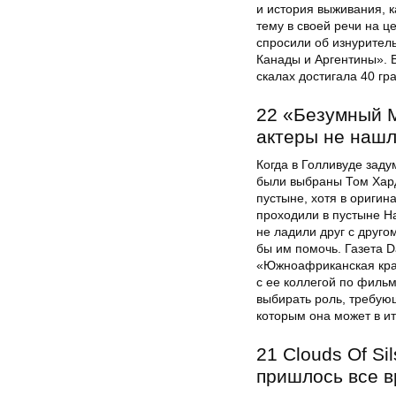
и история выживания, к
тему в своей речи на ц
спросили об изнурител
Канады и Аргентины». В
скалах достигала 40 гр
22 «Безумный М
актеры не нашл
Когда в Голливуде зад
были выбраны Том Хард
пустыне, хотя в оригин
проходили в пустыне Н
не ладили друг с друго
бы им помочь. Газета D
«Южноафриканская крас
с ее коллегой по фильм
выбирать роль, требую
которым она может в ит
21 Clouds Of Si
пришлось все в