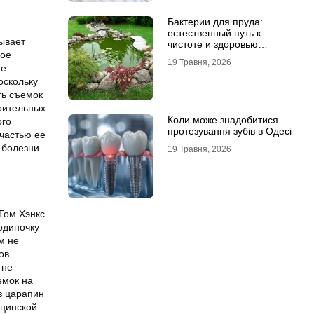
Бактерии для пруда:
естественный путь к
ывает
чистоте и здоровью
ное
водоема
19 Травня, 2026
ме
оскольку
ть съемок
рительных
Коли може знадобитися
ого
протезування зубів в Одесі
частью ее
 болезни
19 Травня, 2026
Том Хэнкс
одиночку
м не
ов
 не
емок на
з царапин
ицинской