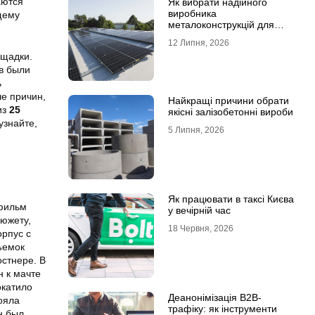
аются
Як вибрати надійного
виробника
щему
металоконструкцій для
сонячних панелей
12 Липня, 2026
ощадки.
в были
ь
е причин,
Найкращі причини обрати
из
25
якісні залізобетонні вироби
узнайте,
5 Липня, 2026
Як працювати в таксі Києва
 фильм
у вечірній час
сюжету,
18 Червня, 2026
орпус с
ъемок
остнере. В
н к мачте
окатило
Деанонімізація B2B-
ояла
трафіку: як інструменти
н был