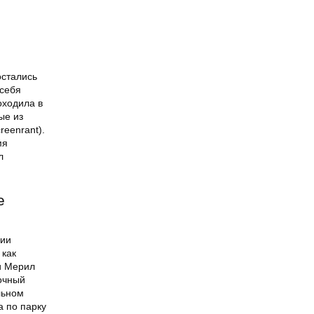
остались
 себя
оходила в
ые из
reenrant).
мя
л
е
рии
 как
и Мерил
очный
льном
а по парку