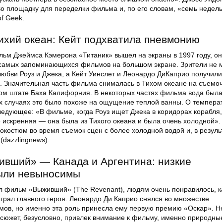
ю площадку для переделки фильма и, по его словам, «семь недель
f Geek.
ихий океан: Кейт подхватила пневмонию
льм Джеймса Кэмерона «Титаник» вышел на экраны в 1997 году, он
 самых запоминающихся фильмов на большом экране. Зрители не 
любви Роуз и Джека, а Кейт Уинслет и Леонардо ДиКаприо получили
и. Значительная часть фильма снималась в Тихом океане на съемо
ом штате Баха Калифорния. В некоторых частях фильма вода был
сех случаях это было похоже на ощущение теплой ванны. О темпера
ледующее: «В фильме, когда Роуз ищет Джека в коридорах корабля,
 искренняя — она была из Тихого океана и была очень холодной».
окостюм во время съемок сцен с более холодной водой и, в резуль
dazzlingnews).
ивший» — Канада и Аргентина: низкие
ыли невыносимы
ел фильм «Выживший» (The Revenant), людям очень понравилось, к
грал главного героя. Леонардо Ди Каприо снялся во множестве
ов, но именно эта роль принесла ему первую премию «Оскар». Н
й сюжет, безусловно, привлек внимание к фильму, именно природны