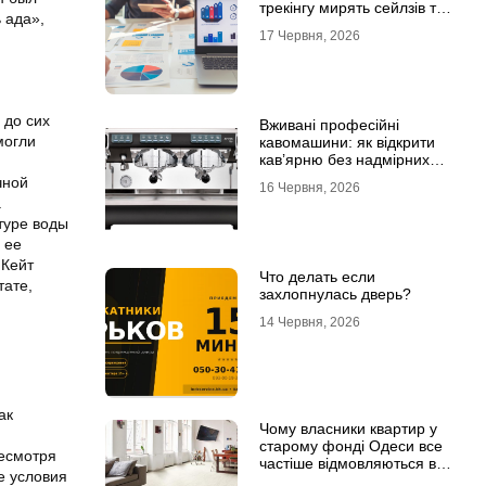
трекінгу мирять сейлзів та
 ада»,
маркетологів
17 Червня, 2026
 до сих
Вживані професійні
могли
кавомашини: як відкрити
кав’ярню без надмірних
інвестицій
чной
16 Червня, 2026
а
туре воды
 ее
 Кейт
Что делать если
тате,
захлопнулась дверь?
14 Червня, 2026
ак
Чому власники квартир у
старому фонді Одеси все
есмотря
частіше відмовляються від
е условия
лінолеуму на користь