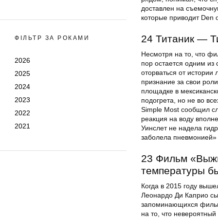
доставлен на съемочну
которые приводит Den o
24 Титаник — Т
ФІЛЬТР ЗА РОКАМИ
Несмотря на то, что фи
2026
пор остается одним из
оторваться от истории 
2025
признание за свои рол
2024
площадке в мексиканск
2023
подогрета, но не во в
Simple Most сообщил с
2022
реакция на воду вполне
2021
Уинслет не надела гидр
заболела пневмонией» (
23 Фильм «Выж
температуры б
Когда в 2015 году выш
Леонардо Ди Каприо сы
запоминающихся фильм
на то, что невероятны