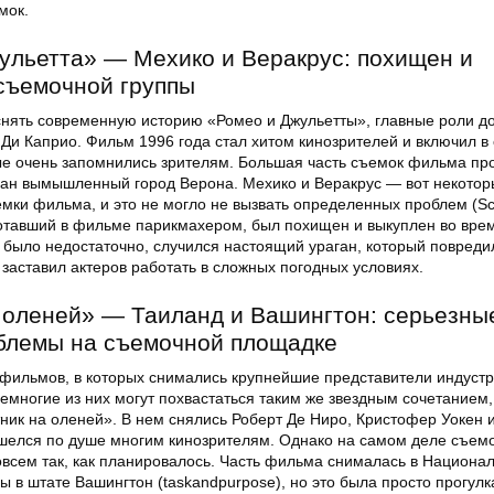
мок.
ульетта» — Мехико и Веракрус: похищен и
съемочной группы
снять современную историю «Ромео и Джульетты», главные роли д
Ди Каприо. Фильм 1996 года стал хитом кинозрителей и включил в
ые очень запомнились зрителям. Большая часть съемок фильма пр
здан вымышленный город Верона. Мехико и Веракрус — вот некотор
емки фильма, и это не могло не вызвать определенных проблем (Sc
отавший в фильме парикмахером, был похищен и выкуплен во вре
о было недостаточно, случился настоящий ураган, который повреди
заставил актеров работать в сложных погодных условиях.
 оленей» — Таиланд и Вашингтон: серьезны
облемы на съемочной площадке
фильмов, в которых снимались крупнейшие представители индуст
емногие из них могут похвастаться таким же звездным сочетанием,
ник на оленей». В нем снялись Роберт Де Ниро, Кристофер Уокен 
ишелся по душе многим кинозрителям. Однако на самом деле съем
овсем так, как планировалось. Часть фильма снималась в Национа
 в штате Вашингтон (taskandpurpose), но это была просто прогулк