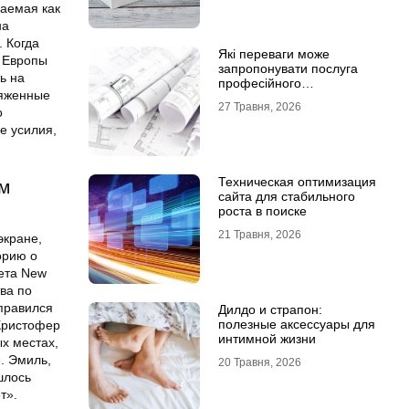
аемая как
на
. Когда
Які переваги може
х Европы
запропонувати послуга
ь на
професійного
ряженные
проєктування будинку
27 Травня, 2026
о
е усилия,
Техническая оптимизация
ом
сайта для стабильного
роста в поиске
21 Травня, 2026
экране,
орию о
ета New
ва по
тправился
Дилдо и страпон:
полезные аксессуары для
 Кристофер
интимной жизни
х местах,
. Эмиль,
20 Травня, 2026
шлось
т».