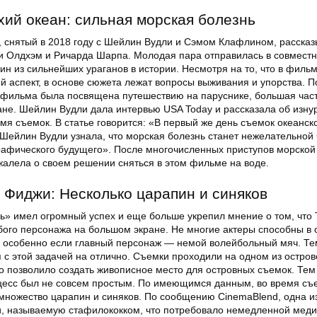
ий океан: сильная морская болезнь
), снятый в 2018 году с Шейлин Вудли и Сэмом Клафлином, рассказ
 Олдхэм и Ричарда Шарпа. Молодая пара отправилась в совмест
ин из сильнейших ураганов в истории. Несмотря на то, что в филь
 аспект, в основе сюжета лежат вопросы выживания и упорства. П
 фильма была посвящена путешествию на паруснике, большая час
ане. Шейлин Вудли дала интервью USA Today и рассказала об изну
мя съемок. В статье говорится: «В первый же день съемок океанск
ейлин Вудли узнала, что морская болезнь станет нежелательной 
афического будущего». После многочисленных приступов морской
жалела о своем решении сняться в этом фильме на воде.
 Фиджи: Несколько царапин и синяков
ь» имел огромный успех и еще больше укрепил мнение о том, что 
бого персонажа на большом экране. Не многие актеры способны в 
 особенно если главный персонаж — немой волейбольный мяч. Те
 с этой задачей на отлично. Съемки проходили на одном из остров
о позволило создать живописное место для островных съемок. Тем
есс был не совсем простым. По имеющимся данным, во время съ
 множество царапин и синяков. По сообщению CinemaBlend, одна и
, называемую стафилококком, что потребовало немедленной мед