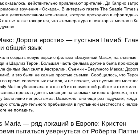
ак оказалось, действительно привлекают зрителей. Ди Каприо затро
еремонии вручения «Оскара». В интервью газете The Seattle Times
ьном девятимесячном испытании, которое проходило в «фригидны
 статье также говорится, что «температура в некоторых местах в К
адусов».
акс: Дорога ярости» — пустыня Намиб: Гла
и общий язык
умали создать новую версию фильма «Безумный Макс», на главные
и и Шарлиз Терон. Большая часть фильма должна была происходи
але фильм был снят в Австралии. Съемки «Безумного Макса: Дорог
амиб, и это были не самые простые съемки. Сообщалось, что Теро
м во время совместных съемок, и не похоже, что пустынная местно
aily Mail опубликовала статью об их совместной работе и отметила:
авица провела девять месяцев на съемках хитового фильма, и о
у были явно непростыми». Возможно, она еще раз подумает, когда
щую столь длительного пребывания в пустынной местности с челов
оге не поладить.
ls Maria — ряд локаций в Европе: Кристен
ремя пытаться увернуться от Роберта Патти