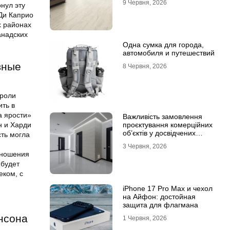
9 Червня, 2026
нул эту
ламінату
 Ди Каприо
х районах
анадских
Одна сумка для города,
автомобиля и путешествий
вные
8 Червня, 2026
 роли
ть в
а ярости»
Важливість замовлення
проєктування комерційних
н и Харди
об’єктів у досвідчених
сть могла
фахівців
3 Червня, 2026
тношения
 будет
еком, с
iPhone 17 Pro Max и чехол
на Айфон: достойная
защита для флагмана
нсона
1 Червня, 2026