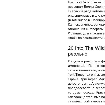
Кристен Стюарт — актр
персонаж Беллы Свон и
снялась в ряде небольш
она снималась в фильм
(в том числе в Швейца
Каннском кинофестивал
отношения с Робертом 
Францию для участия в
чтобы по возможности и
20 Into The Wi
реально
Когда история Кристоф
именно Шон Пенн в кон
силе и выживании, и и
York Times так описыва
стране, Кристофер Мак
автостопом на Аляску».
преодолевает на весла
которые посещал Крист
как сообщается, был б
сначала пройти через п