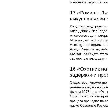
помощи и отсрочки съе
17 «Ромео + Дж
выкуплен член 
Когда Голливуд решил 
Клэр Дэйнс и Леонардо 
множество сцен, котор
Мексике, где и был со
мест, где проходили съ
Альдо Синьоретти, раб
съемок. Как будто этог
съемочную площадку и 
16 «Охотник на
задержки и пр
Существует множество 
развлечений, но лишь н
фильм 1978 года «Охот
Стрип, а его сюжет пр
процесс проходил не с
парке Северные Каскады