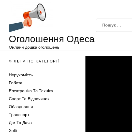
Оголошення
Перейти
Одеса
до
вмісту
Оголошення Одеса
Онлайн дошка оголошень
ФІЛЬТР ПО КАТЕГОРІЇ
Нерухомість
Робота
Електроніка Та Техніка
Спорт Та Відпочинок
Обладнання
Транспорт
Дім Та Дача
Хобі