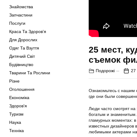
Знайомства
Запчастини
Послуги
Краса Та Здоров'я
Для Дорослих
25 мест, к
Одяг Та Взуття
Дитячий Світ
съемок фил
Будівництво
Подорожі
27
Тварини Та Рослини
Різне
Оголошення
Ознакомьтесь с нашим 
где они были совершен
Економіка
Здоров'я
Люди часто смотрят на 
Туризм
богатым и знаменитым.
гламурных моментах: в 
Наука
известных дизайнеров в
Техніка
любимыми актерами на 