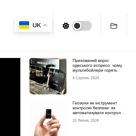
UK
Прихований ворог
одеського еспресо: чому
мультибойлери горять
8 Серпня, 2026
Геозони як інструмент
контролю безпеки: як
автоматизувати контроль
транспорту та техніки
31 Липня, 2026