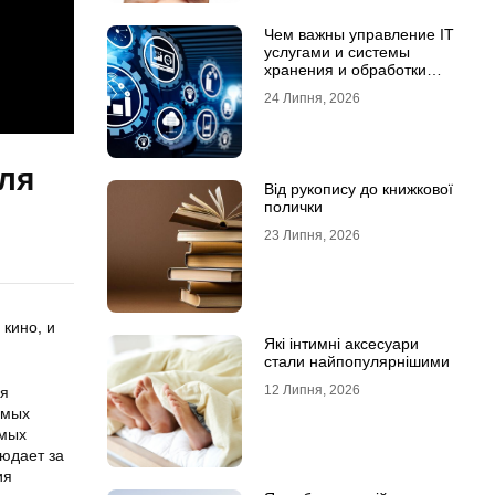
Чем важны управление IT
услугами и системы
хранения и обработки
данных для бизнеса
24 Липня, 2026
для
Від рукопису до книжкової
полички
23 Липня, 2026
 кино, и
Які інтимні аксесуари
стали найпопулярнішими
12 Липня, 2026
ся
амых
амых
людает за
ия