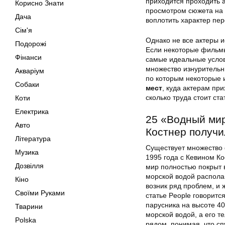
приходится проходить а
Корисно Знати
просмотром сюжета на
Дача
воплотить характер пе
Сім'я
Однако не все актеры 
Подорожі
Если некоторые фильмы
Фінанси
самые идеальные услов
множество изнурительн
Акваріум
по которым некоторые 
Собаки
мест
, куда актерам при
сколько труда стоит ст
Коти
Електрика
25 «Водный мир
Авто
Костнер получи
Література
Существует множество 
Музика
1995 года с Кевином Ко
Дозвілля
мир полностью покрыт 
морской водой распола
Кіно
возник ряд проблем, и 
Своїми Руками
статье People говоритс
парусника на высоте 40
Тварини
морской водой, а его т
Polska
рядом, понимая, что с