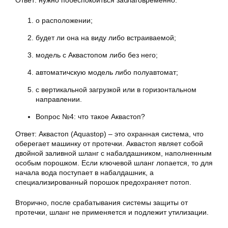
Ответ: нужно побеспокоиться заблаговременно:
о расположении;
будет ли она на виду либо встраиваемой;
модель с Aквастопом либо без него;
автоматичскую модель либо полуавтомат;
с вертикальной загрузкой или в горизонтальном
направлении.
Вопрос №4: что такое Aквастоп?
Ответ: Аквастоп (Aquastop) – это охранная система, что
оберегает машинку от протечки. Аквастоп являет собой
двойной заливной шланг с набалдашником, наполненным
особым порошком. Если ключевой шланг лопается, то для
начала вода поступает в набалдашник, а
специализированный порошок предохраняет потоп.
Вторично, после срабатывания системы защиты от
протечки, шланг не применяется и подлежит утилизации.