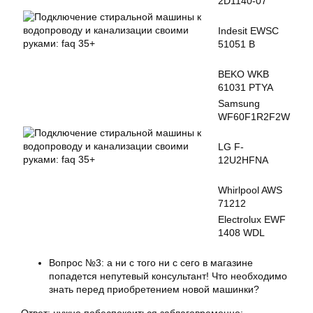
2D1140-07
Indesit EWSC
51051 B
BEKO WKB
61031 PTYA
Samsung
WF60F1R2F2W
LG F-
12U2HFNA
Whirlpool AWS
71212
Electrolux EWF
1408 WDL
Вопрос №3: а ни с того ни с сего в магазине
попадется непутевый консультант! Что необходимо
знать перед приобретением новой машинки?