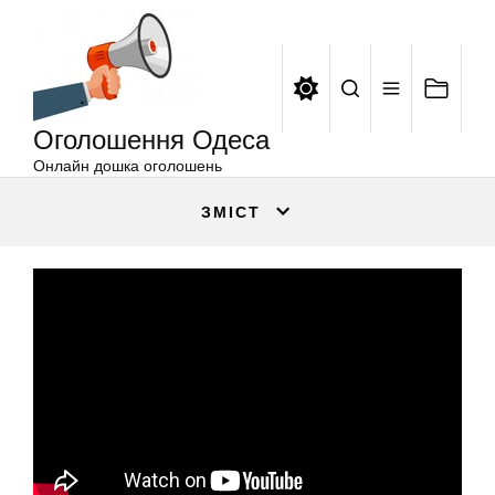
Оголошення
Перейти
Одеса
до
вмісту
Оголошення Одеса
Онлайн дошка оголошень
ЗМІСТ