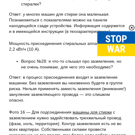
стиралки?
Ответ: у многих машин для стирки она маленькая.
Познакомиться с показателями можно на панели
находящейся сзади устройства. Информация содержится
и в имеющейся инструкции (в теххарактеристиках).
Мощность присоединения стиральных аппаратов равна
2,2 кВт/ч (10 А).
Вопрос №28: я что-то слышал про заземление, но
не очень понимаю, для чего это необходимо?
Ответ: в процесс присоединения входит и заземление
машинки. Без заземления вы неизменно будете в группе
риска. Нельзя применять заместь заземления (внимание!)
зануление заземляющего провода — это слишком
опасно.
Фото 16 — Для подсоединения
машины для стирки
с
заземлением нужно задействовать трехжильный провод
(фаза, ноль, территория). Контур заземления есть не во
всех квартирах. Собственными силами провести