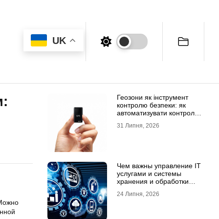
UK
Геозони як інструмент
м:
контролю безпеки: як
автоматизувати контроль
транспорту та техніки
31 Липня, 2026
Чем важны управление IT
услугами и системы
хранения и обработки
данных для бизнеса
24 Липня, 2026
 Можно
енной