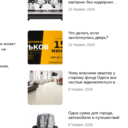
кав’ярню без надмірних
інвестицій
16 Червня, 2026
Что делать если
захлопнулась дверь?
че может
14 Червня, 2026
 не
ение
,
Чому власники квартир у
старому фонді Одеси все
частіше відмовляються від
лінолеуму на користь
9 Червня, 2026
ламінату
Одна сумка для города,
автомобиля и путешествий
8 Червня, 2026