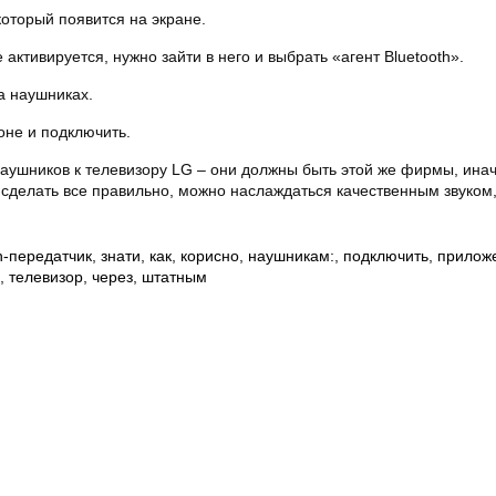
который появится на экране.
активируется, нужно зайти в него и выбрать «агент Bluetooth».
а наушниках.
не и подключить.
аушников к телевизору LG – они должны быть этой же фирмы, ина
 сделать все правильно, можно наслаждаться качественным звуком,
h-передатчик
,
знати
,
как
,
корисно
,
наушникам:
,
подключить
,
прилож
,
телевизор
,
через
,
штатным