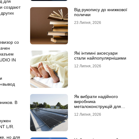
д для
и создают
Від рукопису до книжкової
других
полички
23 Липня, 2026
евизор со
начен
Які інтимні аксесуари
разъем
стали найпопулярнішими
AUDIO IN
12 Липня, 2026
и
 «вывод
Як вибрати надійного
виробника
ников. В
металоконструкцій для
сонячних панелей
12 Липня, 2026
нужен
NT L/R.
же, но для