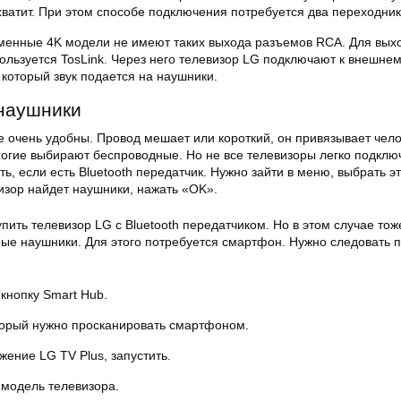
хватит. При этом способе подключения потребуется два переходник
менные 4K модели не имеют таких выхода разъемов RCA. Для вых
пользуется TosLink. Через него телевизор LG подключают к внешне
 который звук подается на наушники.
наушники
 очень удобны. Провод мешает или короткий, он привязывает чело
ногие выбирают беспроводные. Но не все телевизоры легко подключ
ть, если есть Bluetooth передатчик. Нужно зайти в меню, выбрать э
изор найдет наушники, нажать «OK».
упить телевизор LG с Bluetooth передатчиком. Но в этом случае то
ые наушники. Для этого потребуется смартфон. Нужно следовать 
 кнопку Smart Hub.
торый нужно просканировать смартфоном.
жение LG TV Plus, запустить.
 модель телевизора.