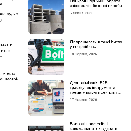
Найкращі причини обрати
а.
якісні залізобетонні вироби
5 Липня, 2026
ода аудио
му
Як працювати в таксі Києва
века к
у вечірній час
ить к
18 Червня, 2026
ту
же можно
пошаговой
Деанонімізація B2B-
трафіку: як інструменти
трекінгу мирять сейлзів та
маркетологів
17 Червня, 2026
Вживані професійні
кавомашини: як відкрити