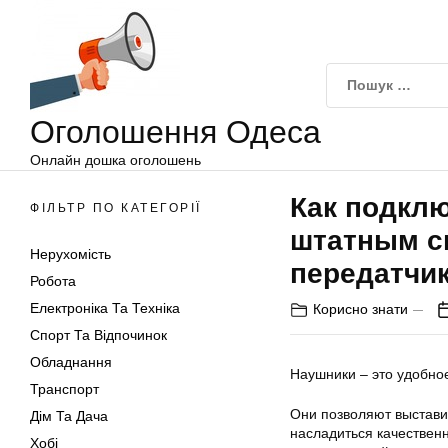
Оголошення
Перейти
Одеса
до
вмісту
Оголошення Одеса
Онлайн дошка оголошень
Как подклю
ФІЛЬТР ПО КАТЕГОРІЇ
штатным сп
Нерухомість
передатчи
Робота
Електроніка Та Техніка
Корисно знати
Спорт Та Відпочинок
Обладнання
Наушники – это удобно
Транспорт
Они позволяют выстави
Дім Та Дача
насладиться качествен
Хобі