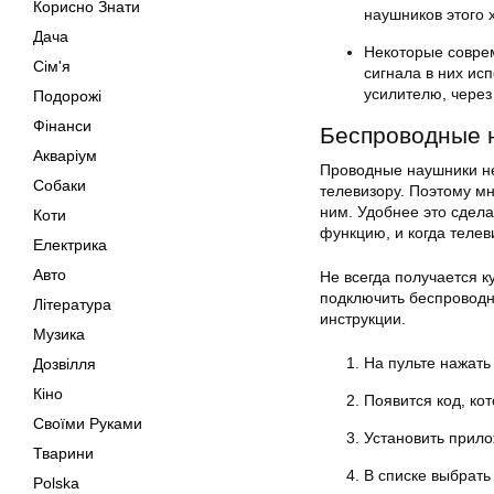
Корисно Знати
наушников этого 
Дача
Некоторые совре
Сім'я
сигнала в них ис
усилителю, через
Подорожі
Фінанси
Беспроводные 
Акваріум
Проводные наушники не
Собаки
телевизору. Поэтому м
ним. Удобнее это сдела
Коти
функцию, и когда телев
Електрика
Авто
Не всегда получается к
подключить беспроводн
Література
инструкции.
Музика
На пульте нажать
Дозвілля
Кіно
Появится код, ко
Своїми Руками
Установить прило
Тварини
В списке выбрать
Polska