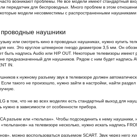
 часто возникают проблемы. Не все модели имеют стандартный вхо
ли передатчик для беспроводных. Много проблем в этом отношени
которые модели несовместимы с распространенными наушниками 
ь проводные наушники
узыку или смотреть кино в проводных наушниках, нужно купить тел
ля них. Это круглое штекерное гнездо диаметром 3,5 мм. Он обоз
т быть надпись Audio или H/P OUT. Некоторые телевизоры имеют 
о не предназначенный для наушников. Рядом с ним будет надпись 
NT IN.
шников к нужному разъему звук в телевизоре должен автоматическ
 Если такого не произошло, нужно зайти в настройки, найти раздел
ручную.
G в том, что не во всех моделях есть стандартный выход для науш
ь нужно в зависимости от особенности прибора.
CA разъем или «тюльпан». Чтобы подсоединить к нему наушники, 
 «тюльпанов» на телевизоре несколько, нужно искать надпись FRO
нов», можно воспользоваться разъемом SCART. Звук через него ху