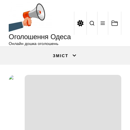
Оголошення
Перейти
Одеса
до
вмісту
Оголошення Одеса
Онлайн дошка оголошень
ЗМІСТ