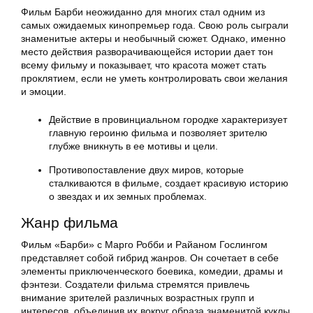
Фильм Барби неожиданно для многих стал одним из
самых ожидаемых кинопремьер года. Свою роль сыграли
знаменитые актеры и необычный сюжет. Однако, именно
место действия разворачивающейся истории дает тон
всему фильму и показывает, что красота может стать
проклятием, если не уметь контролировать свои желания
и эмоции.
Действие в провинциальном городке характеризует
главную героиню фильма и позволяет зрителю
глубже вникнуть в ее мотивы и цели.
Противопоставление двух миров, которые
сталкиваются в фильме, создает красивую историю
о звездах и их земных проблемах.
Жанр фильма
Фильм «Барби» с Марго Робби и Райаном Гослингом
представляет собой гибрид жанров. Он сочетает в себе
элементы приключенческого боевика, комедии, драмы и
фэнтези. Создатели фильма стремятся привлечь
внимание зрителей различных возрастных групп и
интересов, объединив их вокруг образа знаменитой куклы