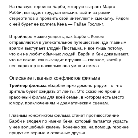
На главную героиню Барби, которую сыграет Марго
Робби, выпадает трудная миссия: выйти за рамки
стереотипов и проявить свой интеллект и смекалку. Рядом
с ней будет ее коллега Кена — Райан Гослинг.
В трейлере можно увидеть, как Барби с Кеном
отправляются в увлекательное путешествие, где главным
врагом выступает злодей Писташка, и все лишь потому,
что он не любит обычных людей. Барби и Кен доказывают,
что не важно, как выглядит игрушка — главное, какой у
нее характер и насколько она умна и смела.
Описание главных конфликтов фильма
Трейлер фильма
«Барби» ярко демонстрирует то, что
зритель будет ожидать от ленты. Это сказочно яркий и
красочный фильм для всей семьи, в котором есть место
юмору, приключениям и драматическим сценам.
Главным конфликтом фильма станет противостояние
Барби и злодея по имени Кена, который пытается украсть
у нее волшебный камень. Конечно же, на помощь героине
придут ее верные и отважные друзья.