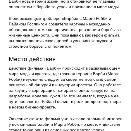
Барби новые грани жизни, но и становится ее главным
оппонентом в борьбе за успех и признание в мире моды.
В опережающем трейлере «Барби» с Марго Робби и
Райаном Гослингом создатели картины неожиданно
обращаются к теме соперничества, ревности и борьбы за
жизненные ценности. Они показывают, как герои фильма
пытаются достичь своих целей в условиях конкурса и
страстной борьбы с оппонентом.
Место действия
Действие фильма «Барби» происходит в захватывающем
мире моды и красоты, где главная героиня Барби (Марго
Робби) неуклонно следует за своей мечтой стать самой
влиятельной фигурой в индустрии красоты. Она работает
на крупную корпорацию, которая специализируется на
разработке моделей кукол. Но все меняется, когда на ее
пути появляется Райан Гослинг в роли щедрого партнера
в новом бизнес-проекте.
Описание сюжета фильма уже вызвало огромный интерес
у поклонников Барби и Марго Робби, но местом действия
станет также один из основных элементов успеха