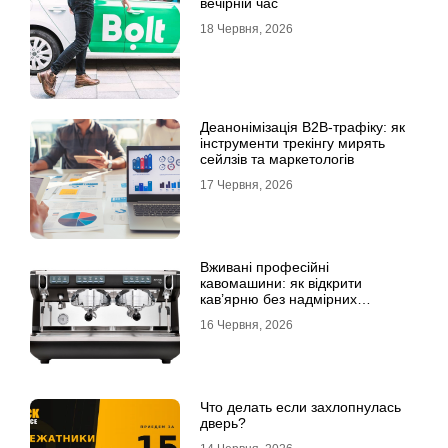
вечірній час
18 Червня, 2026
Деанонімізація B2B-трафіку: як
інструменти трекінгу мирять
сейлзів та маркетологів
17 Червня, 2026
Вживані професійні
кавомашини: як відкрити
кав’ярню без надмірних
інвестицій
16 Червня, 2026
Что делать если захлопнулась
дверь?