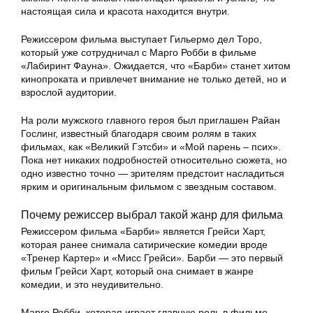
настоящая сила и красота находится внутри.
Режиссером фильма выступает Гильермо дел Торо,
который уже сотрудничал с Марго Робби в фильме
«Лабиринт Фауна». Ожидается, что «Барби» станет хитом
кинопроката и привлечет внимание не только детей, но и
взрослой аудитории.
На роли мужского главного героя был приглашен Райан
Гослинг, известный благодаря своим ролям в таких
фильмах, как «Великий Гэтсби» и «Мой парень – псих».
Пока нет никаких подробностей относительно сюжета, но
одно известно точно — зрителям предстоит насладиться
ярким и оригинальным фильмом с звездным составом.
Почему режиссер выбрал такой жанр для фильма
Режиссером фильма «Барби» является Грейси Харт,
которая ранее снимала сатирические комедии вроде
«Тренер Картер» и «Мисс Грейси». Барби — это первый
фильм Грейси Харт, который она снимает в жанре
комедии, и это неудивительно.
Марго Робби, которая играет главную роль в фильме,