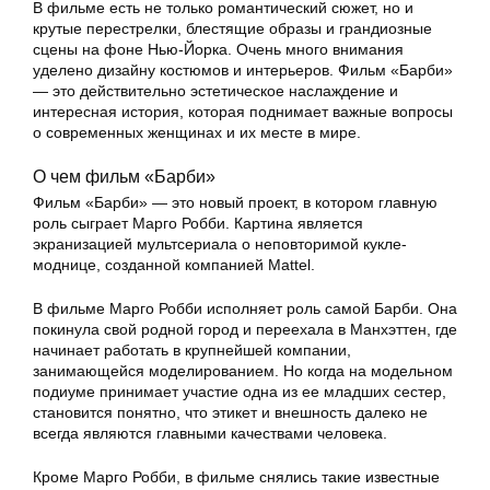
В фильме есть не только романтический сюжет, но и
крутые перестрелки, блестящие образы и грандиозные
сцены на фоне Нью-Йорка. Очень много внимания
уделено дизайну костюмов и интерьеров. Фильм «Барби»
— это действительно эстетическое наслаждение и
интересная история, которая поднимает важные вопросы
о современных женщинах и их месте в мире.
О чем фильм «Барби»
Фильм «Барби» — это новый проект, в котором главную
роль сыграет Марго Робби. Картина является
экранизацией мультсериала о неповторимой кукле-
моднице, созданной компанией Mattel.
В фильме Марго Робби исполняет роль самой Барби. Она
покинула свой родной город и переехала в Манхэттен, где
начинает работать в крупнейшей компании,
занимающейся моделированием. Но когда на модельном
подиуме принимает участие одна из ее младших сестер,
становится понятно, что этикет и внешность далеко не
всегда являются главными качествами человека.
Кроме Марго Робби, в фильме снялись такие известные