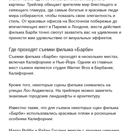
картины. Трейлер обещает зрителям мир блестящего и
сияющего гламура, где самые богатые и красивые люди
мира собираются, чтобы показать свою элегантность и
стиль. От красивых офисов на Восточном побережье до
впечатляющих мест в Париже и Лондоне, места действия
фильма Барби точно смогут захватить вас на удивление и
принести вам удовольствие от визуальных эффектов.
Где проходят съемки фильма «Барби»
Съемки фильма «Барби» проходят в нескольких местах,
включая Калифорнию и Нью-Йорк. Одним из главных
мест съемок является студия Warner Bros в Бербанке,
Калифорния.
Кроме того, некоторые сцены фильма снимались на
улицах Лос-Анджелеса. На трейлере можно заметить
знакомые городские ландшафты и архитектуру.
Известно также, что для съемок некоторых сцен фильма
«Барби» использовались красивые пляжи и роскошные
особняки Калифорнии.
Марго Робби и Райан Гослинг вместе с другими членами