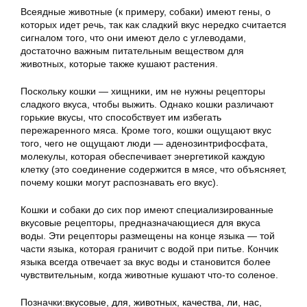
Всеядные животные (к примеру, собаки) имеют гены, о
которых идет речь, так как сладкий вкус нередко считается
сигналом того, что они имеют дело с углеводами,
достаточно важным питательным веществом для
животных, которые также кушают растения.
Поскольку кошки — хищники, им не нужны рецепторы
сладкого вкуса, чтобы выжить. Однако кошки различают
горькие вкусы, что способствует им избегать
пережаренного мяса. Кроме того, кошки ощущают вкус
того, чего не ощущают люди — аденозинтрифосфата,
молекулы, которая обеспечивает энергетикой каждую
клетку (это соединение содержится в мясе, что объясняет,
почему кошки могут распознавать его вкус).
Кошки и собаки до сих пор имеют специализированные
вкусовые рецепторы, предназначающиеся для вкуса
воды. Эти рецепторы размещены на конце языка — той
части языка, которая граничит с водой при питье. Кончик
языка всегда отвечает за вкус воды и становится более
чувствительным, когда животные кушают что-то соленое.
Позначки:
вкусовые
,
для
,
животных
,
качества
,
ли
,
нас
,