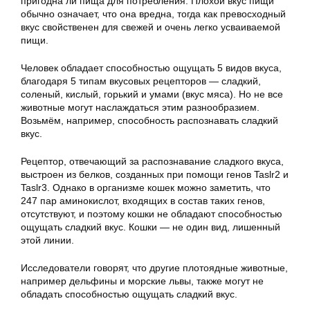
пригодна ли пища для потребления. Плохой вкус пищи
обычно означает, что она вредна, тогда как превосходный
вкус свойственен для свежей и очень легко усваиваемой
пищи.
Человек обладает способностью ощущать 5 видов вкуса,
благодаря 5 типам вкусовых рецепторов — сладкий,
соленый, кислый, горький и умами (вкус мяса). Но не все
животные могут наслаждаться этим разнообразием.
Возьмём, например, способность распознавать сладкий
вкус.
Рецептор, отвечающий за распознавание сладкого вкуса,
выстроен из белков, созданных при помощи генов Taslr2 и
Taslr3. Однако в организме кошек можно заметить, что
247 пар аминокислот, входящих в состав таких генов,
отсутствуют, и поэтому кошки не обладают способностью
ощущать сладкий вкус. Кошки — не один вид, лишенный
этой линии.
Исследователи говорят, что другие плотоядные животные,
например дельфины и морские львы, также могут не
обладать способностью ощущать сладкий вкус.