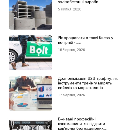
залізобетонні вироби
5 Липня, 2026
Як працювати в таксі Києва у
вечірній час
18 Червня, 2026
Деанонімізація B2B-трафіку: як
інструменти трекінгу мирять
сейлзів та маркетологів
17 Червня, 2026
Вживані професійні
кавомашини: як відкрити
кав’ярню без надмірних