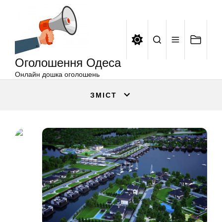
Оголошення
Перейти
Одеса
до
вмісту
Оголошення Одеса
Онлайн дошка оголошень
ЗМІСТ