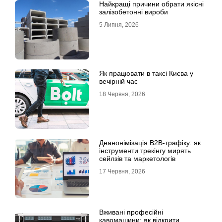
Найкращі причини обрати якісні
залізобетонні вироби
5 Липня, 2026
Як працювати в таксі Києва у
вечірній час
18 Червня, 2026
Деанонімізація B2B-трафіку: як
інструменти трекінгу мирять
сейлзів та маркетологів
17 Червня, 2026
Вживані професійні
кавомашини: як відкрити