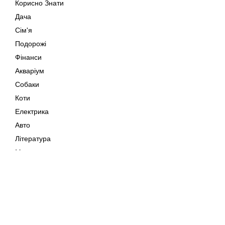
Корисно Знати
Дача
Сім'я
Подорожі
Фінанси
Акваріум
Собаки
Коти
Електрика
Авто
Література
Музика
Дозвілля
Кіно
Мапа сайту
Своїми Руками
Тварини
Авторське право © 202
Polska