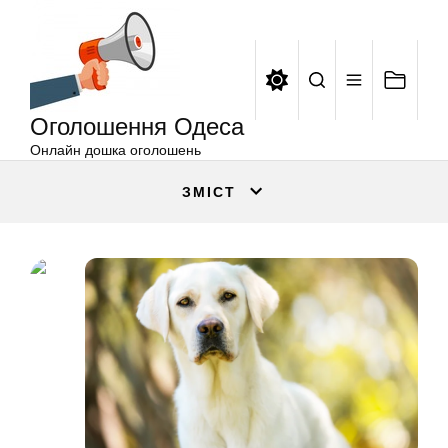
Оголошення
Перейти
Одеса
до
вмісту
Оголошення Одеса
Онлайн дошка оголошень
ЗМІСТ