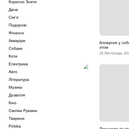
Корисно Знати
Дача
Сім'я
Подорожі
Фінанси
Акваріум
Аллергия у соб
этом
Собаки
20 Листопада, 20
Коти
Електрика
Авто
Література
Музика
Дозвілля
Кіно
Своїми Руками
Тварини
Polska
Леонардо да він