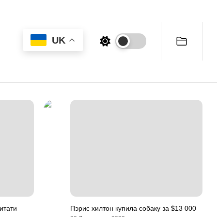
UK
Читати
Пэрис хилтон купила собаку за $13 000