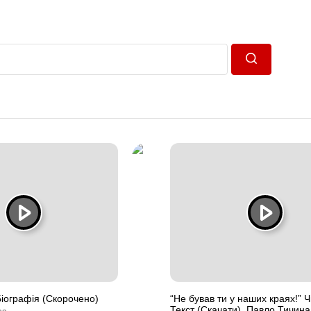
Пошук
Біографія (Скорочено)
“Не бував ти у наших краях!” 
Текст (Скачати). Павло Тичина