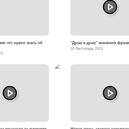
аки что нужно знать об
“Душа в душу” значення фразе
20 Листопада, 2023
23
чі винаходи та відкриття
Новая жизнь старого католиче