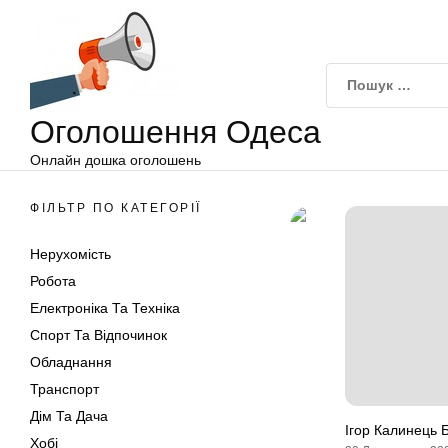
Оголошення
Перейти
Одеса
до
вмісту
Оголошення Одеса
Онлайн дошка оголошень
ФІЛЬТР ПО КАТЕГОРІЇ
Нерухомість
Робота
Електроніка Та Техніка
Спорт Та Відпочинок
Обладнання
Транспорт
Дім Та Дача
Ігор Калинець 
Хобі