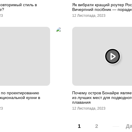
повторимый стиль в
Як вибрати кращий роутер Рос
е?
Вичерпний посібник — поради 
23
12 Листопада, 2023
 по проектированию
Почему остров Бонайре являе
кциональной кухни в
из лучших мест для подводног
плавания
23
12 Листопада, 2023
1
2
Да