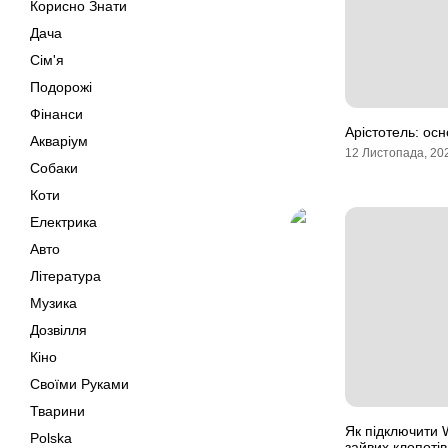
Корисно Знати
Дача
Сім'я
Подорожі
Фінанси
Арістотель: осно
Акваріум
12 Листопада, 20
Собаки
Коти
Електрика
Авто
Література
Музика
Дозвілля
Кіно
Своїми Руками
Тварини
Як підключити 
Polska
зайвих клопотів