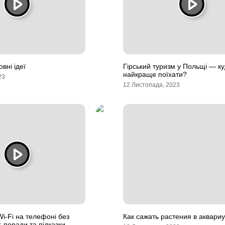
вні ідеї
Гірський туризм у Польщі — к
найкраще поїхати?
23
12 Листопада, 2023
Wi-Fi на телефоні без
Как сажать растения в аквари
: поради та підказки