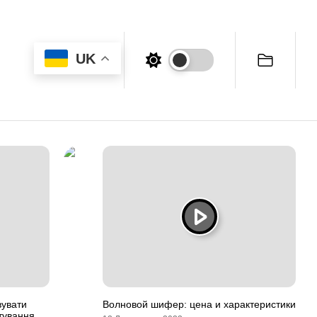
UK
вувати
Волновой шифер: цена и характеристики
тування