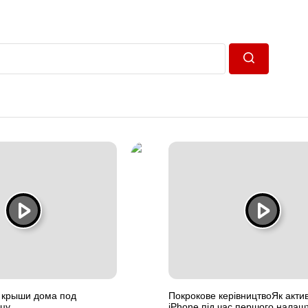
Пошук
 крыши дома под
Покрокове керівництвоЯк акти
цу
iPhone під час першого налаш