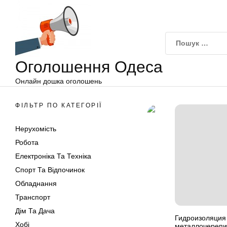
Оголошення
Перейти
Одеса
до
вмісту
Оголошення Одеса
Онлайн дошка оголошень
ФІЛЬТР ПО КАТЕГОРІЇ
Нерухомість
Робота
Електроніка Та Техніка
Спорт Та Відпочинок
Обладнання
Транспорт
Дім Та Дача
Гидроизоляция
Хобі
металлочерепи