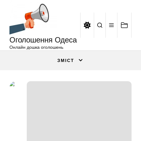
Оголошення
Перейти
Одеса
до
вмісту
Оголошення Одеса
Онлайн дошка оголошень
ЗМІСТ