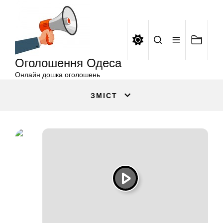
Оголошення
Перейти
Одеса
до
вмісту
Оголошення Одеса
Онлайн дошка оголошень
ЗМІСТ