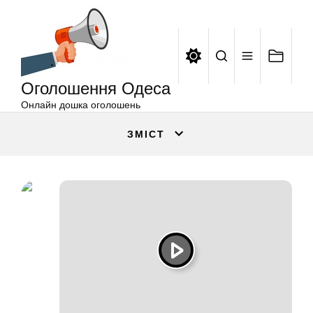
Оголошення
Перейти
Одеса
до
вмісту
Оголошення Одеса
Онлайн дошка оголошень
ЗМІСТ