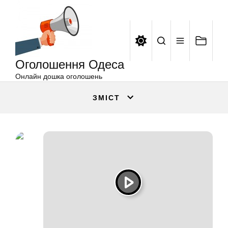
Оголошення
Перейти
Одеса
до
вмісту
Оголошення Одеса
Онлайн дошка оголошень
ЗМІСТ