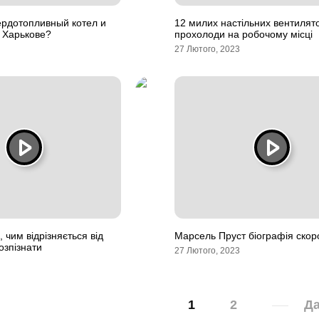
ердотопливный котел и
12 милих настільних вентилято
в Харькове?
прохолоди на робочому місці
27 Лютого, 2023
 чим відрізняється від
Марсель Пруст біографія скор
розпізнати
27 Лютого, 2023
1
2
Да