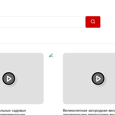
Пошук
альных садовых
Великолепная загородная вил
– рекомендации
динамичными переходами вну