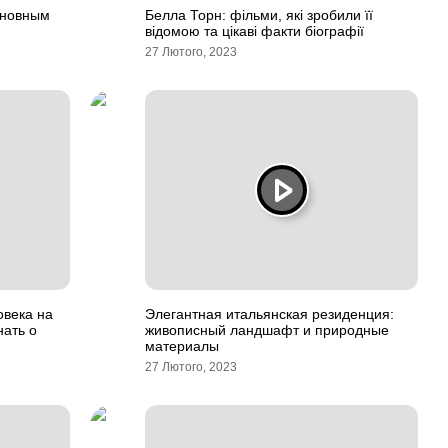
сновным
Белла Торн: фільми, які зробили її
відомою та цікаві факти біографії
27 Лютого, 2023
овека на
Элегантная итальянская резиденция:
нать о
живописный ландшафт и природные
материалы
27 Лютого, 2023