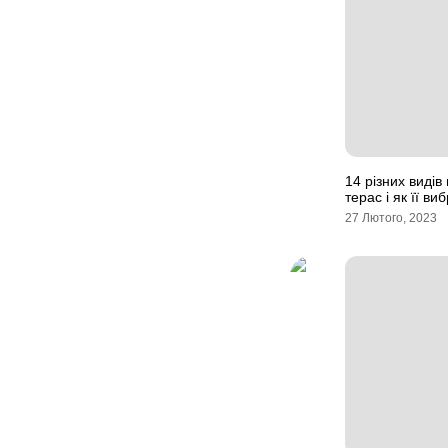
14 різних видів
терас і як її ви
27 Лютого, 2023