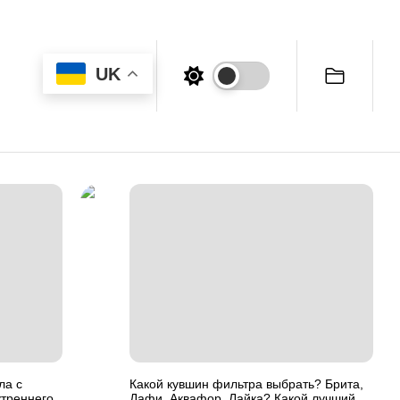
UK
ла с
Какой кувшин фильтра выбрать? Брита,
треннего
Дафи, Аквафор, Лайка? Какой лучший