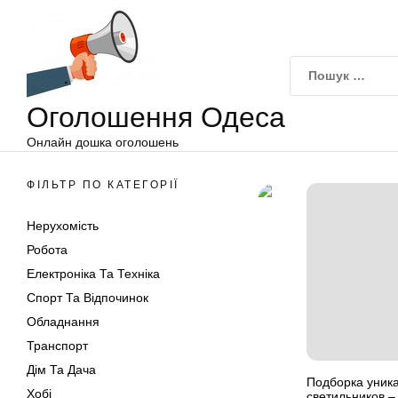
Оголошення
Перейти
Одеса
до
вмісту
Оголошення Одеса
Онлайн дошка оголошень
ФІЛЬТР ПО КАТЕГОРІЇ
Нерухомість
Робота
Електроніка Та Техніка
Спорт Та Відпочинок
Обладнання
Транспорт
Дім Та Дача
Подборка уник
Хобі
светильников 