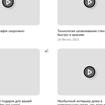
графія скорочено
Технология шпаклевания стен:
быстро и красиво
16 Лютого, 2023
й подарок для вашей
Необычный интерьер дома в
йте его сами!
современном стиле, где дети в