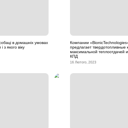
і собаці в домашніх умовах
Компании «BionicTechnologies
 і з якого віку
предлагает твердотопливные 
максимальной теплоотдачей и
КПД
16 Лютого, 2023