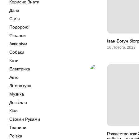
Корисно Знати
Дача
Сім'я
Подорожі
Фінанси
Іван Богун біо
Акваріум
16 Лютого, 2023
Собаки
Коти
Електрика
Авто
Література
Музика
Дозвілля
Кіно
Своїми Руками
Тварини
Рождественски
Polska
собаки – сдела