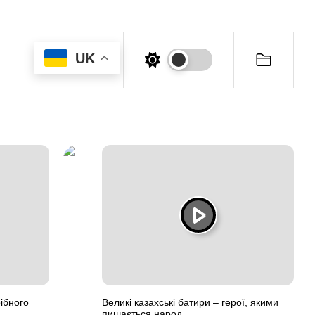
UK
ібного
Великі казахські батири – герої, якими
пишається народ