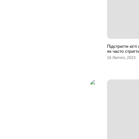
Підстригти кігт
як часто стригти
16 Лютого, 2023