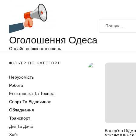
Оголошення
Перейти
Одеса
до
вмісту
Оголошення Одеса
Онлайн дошка оголошень
ФІЛЬТР ПО КАТЕГОРІЇ
Нерухомість
Робота
Електроніка Та Техніка
Спорт Та Відпочинок
Обладнання
Транспорт
Дім Та Дача
Валер’ян Підмо
Хобі
(СКОРОЧЕНО)