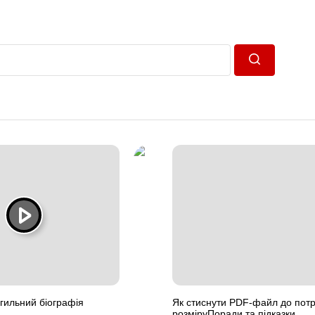
Пошук
гильний біографія
Як стиснути PDF-файл до потр
розміруПоради та підказки