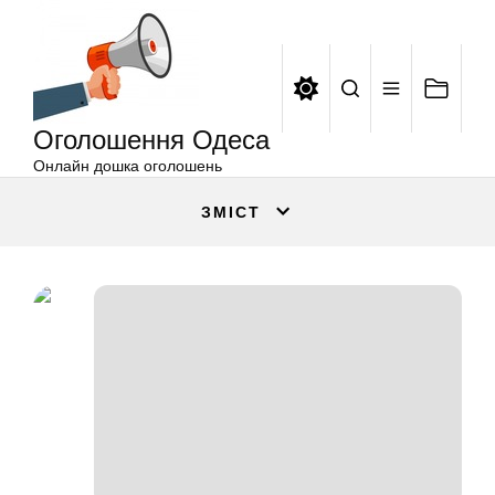
Оголошення
Перейти
Одеса
до
вмісту
Оголошення Одеса
Онлайн дошка оголошень
ЗМІСТ