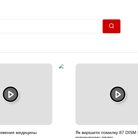
Пошук
тижения медицины
Як вирішити помилку 87 DISM 
командному рядку