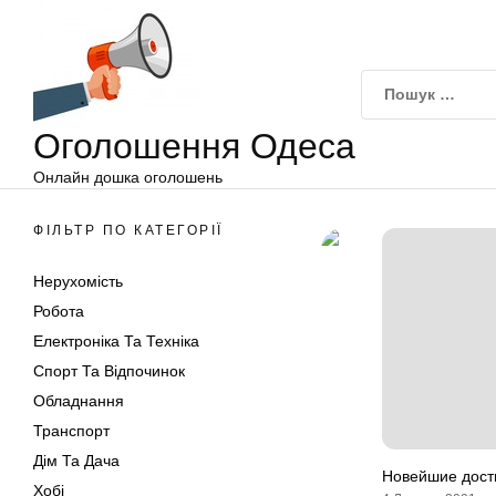
Оголошення
Перейти
Одеса
до
вмісту
Оголошення Одеса
Онлайн дошка оголошень
ФІЛЬТР ПО КАТЕГОРІЇ
Нерухомість
Робота
Електроніка Та Техніка
Спорт Та Відпочинок
Обладнання
Транспорт
Дім Та Дача
Новейшие дос
Хобі