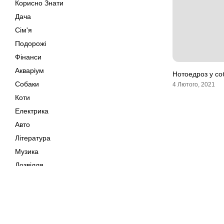
Корисно Знати
Дача
Сім'я
Подорожі
Фінанси
Акваріум
Нотоедроз у со
Собаки
4 Лютого, 2021
Коти
Електрика
Авто
Література
Музика
Дозвілля
Кіно
Своїми Руками
Тварини
Мапа сайту
Polska