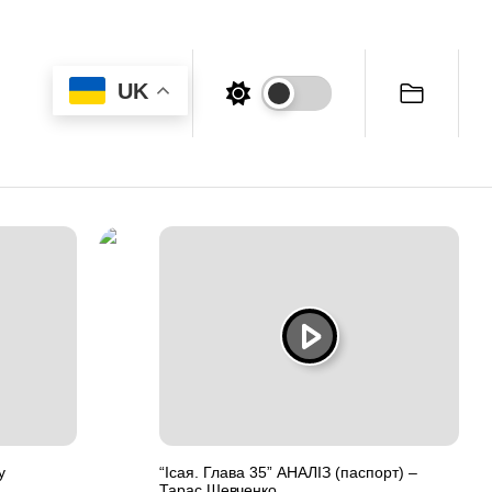
UK
у
“Ісая. Глава 35” АНАЛІЗ (паспорт) –
Тарас Шевченко