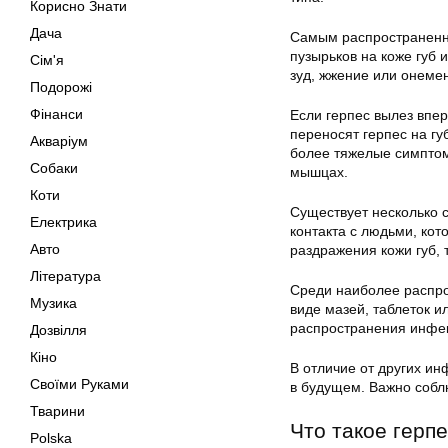
Корисно Знати
Дача
Самым распространенны
пузырьков на коже губ
Сім'я
зуд, жжение или онеме
Подорожі
Фінанси
Если герпес вылез впе
переносят герпес на гу
Акваріум
более тяжелые симптомы
Собаки
мышцах.
Коти
Существует несколько с
Електрика
контакта с людьми, кот
Авто
раздражения кожи губ, 
Література
Среди наиболее распро
Музика
виде мазей, таблеток и
распространения инфек
Дозвілля
Кіно
В отличие от других ин
Своїми Руками
в будущем. Важно собл
Тварини
Что такое герпе
Polska