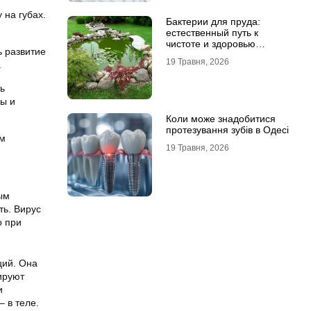
 на губах.
Бактерии для пруда:
естественный путь к
чистоте и здоровью
ь развитие
водоема
19 Травня, 2026
.
ть
ды и
Коли може знадобитися
протезування зубів в Одесі
им
19 Травня, 2026
ым
ть. Вирус
о при
ций. Она
ируют
и
 в теле.