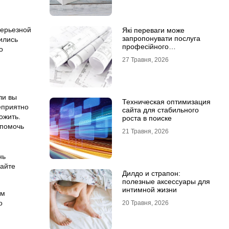
серьезной
Які переваги може
запропонувати послуга
вились
професійного
о
проєктування будинку
27 Травня, 2026
ли вы
Техническая оптимизация
неприятно
сайта для стабильного
ожить.
роста в поиске
 помочь
21 Травня, 2026
нь
гайте
Дилдо и страпон:
полезные аксессуары для
интимной жизни
ом
о
20 Травня, 2026