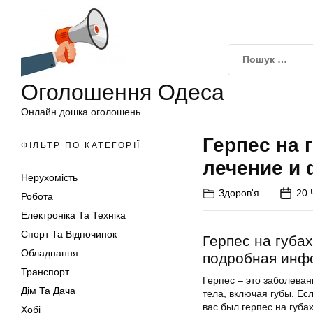
Оголошення
Перейти
Одеса
до
вмісту
Оголошення Одеса
Онлайн дошка оголошень
Герпес на 
ФІЛЬТР ПО КАТЕГОРІЇ
лечение и 
Нерухомість
Здоров'я
20 
Робота
Електроніка Та Техніка
Спорт Та Відпочинок
Герпес на губа
Обладнання
подробная инф
Транспорт
Герпес – это заболева
Дім Та Дача
тела, включая губы. Ес
вас был герпес на губах
Хобі