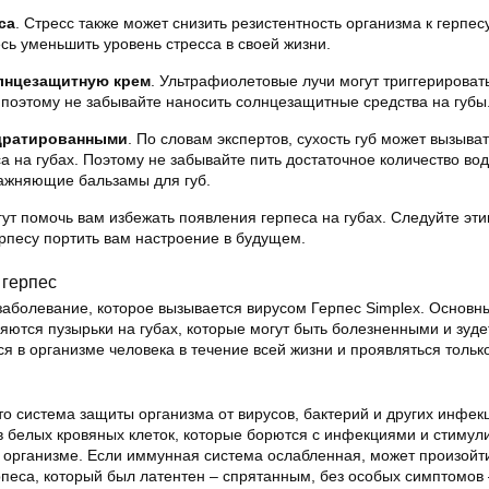
са
. Стресс также может снизить резистентность организма к герпесу
сь уменьшить уровень стресса в своей жизни.
лнцезащитную крем
. Ультрафиолетовые лучи могут триггерироват
, поэтому не забывайте наносить солнцезащитные средства на губы
дратированными
. По словам экспертов, сухость губ может вызыва
а на губах. Поэтому не забывайте пить достаточное количество во
лажняющие бальзамы для губ.
ут помочь вам избежать появления герпеса на губах. Следуйте эт
рпесу портить вам настроение в будущем.
 герпес
заболевание, которое вызывается вирусом Герпес Simplex. Основн
ются пузырьки на губах, которые могут быть болезненными и зуде
я в организме человека в течение всей жизни и проявляться тольк
то система защиты организма от вирусов, бактерий и других инфек
ов белых кровяных клеток, которые борются с инфекциями и стимул
 организме. Если иммунная система ослабленная, может произойт
песа, который был латентен – спрятанным, без особых симптомов –