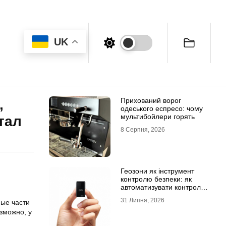
UK
Прихований ворог
,
одеського еспресо: чому
мультибойлери горять
тал
8 Серпня, 2026
Геозони як інструмент
и
контролю безпеки: як
автоматизувати контроль
транспорту та техніки
31 Липня, 2026
ные части
озможно, у