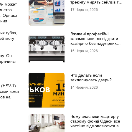
трекінгу мирять сейлзів та
Он может
маркетологів
инство
17 Червня, 2026
о. Однако
ения.
ых губах,
Вживані професійні
ей могут
кавомашини: як відкрити
кав’ярню без надмірних
інвестицій
16 Червня, 2026
ну. Он
 причины
Что делать если
захлопнулась дверь?
 (HSV-1).
14 Червня, 2026
тками кожи
ков на
Чому власники квартир у
старому фонді Одеси все
частіше відмовляються від
лінолеуму на користь