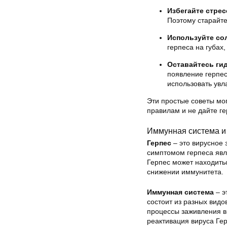
Избегайте стрес
Поэтому старайте
Используйте со
герпеса на губах
Оставайтесь ги
появление герпес
использовать ув
Эти простые советы мог
правилам и не дайте ге
Иммунная система и
Герпес
– это вирусное 
симптомом герпеса явля
Герпес может находитьс
снижении иммунитета.
Иммунная система
– э
состоит из разных вид
процессы заживления в
реактивация вируса Гер