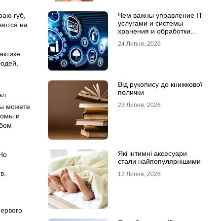
раю губ,
Чем важны управление IT
услугами и системы
яются на
хранения и обработки
данных для бизнеса
24 Липня, 2026
актике
людей,
Від рукопису до книжкової
полички
23 Липня, 2026
Вы можете
томы и
юбом
Які інтимні аксесуари
Но
стали найпопулярнішими
в.
12 Липня, 2026
первого