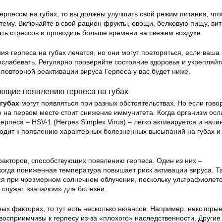
герпесом на губах, то вы должны улучшить свой режим питания, чт
тему. Включайте в свой рацион фрукты, овощи, белковую пищу, ви
ть стрессов и проводить больше времени на свежем воздухе.
ия герпеса на губах лечатся, но они могут повторяться, если ваш
слабевать. Регулярно проверяйте состояние здоровья и укрепляйт
к повторной реактивации вируса Герпеса у вас будет ниже.
ующие появлению герпеса на губах
губах
могут появляться при разных обстоятельствах. Но если гово
 на первом месте стоит снижение иммунитета. Когда организм осл
рпеса – HSV-1 (Herpes Simplex Virus) – легко активируется и начи
водит к появлению характерных болезненных высыпаний на губах и 
акторов, способствующих появлению герпеса
. Один из них –
когда пониженная температура повышает риск активации вируса. Т
ся при чрезмерном солнечном облучении, поскольку ультрафиолет
 служат «запалом» для болезни.
ных факторах, то тут есть несколько нюансов. Например, некоторы
осприимчивы к герпесу из-за «плохого» наследственности. Другие 