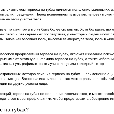
м симптомом герпеса на губах является появление маленьких, ж
 или за их пределами. Перед появлением пузырьков, человек може
ние на этом участке
тела
.
рвые, то симптомы могут быть более сильными. Хотя большинство 
бах легко и без серьезных последствий, у некоторых людей могут р
, такие как головная боль, высокая температура тела, боль в жив
пособов профилактики герпеса на губах, включая избегание близко
орые имеют активную инфекцию герпеса на губах, а также избегани
таких как ультрафиолетовые лучи солнца или холодный ветер.
страненных методов лечения герпеса на губах — применение аци
ли инъекций. Важно начинать лечение как можно раньше, чтобы из
ции на другие участки лица.
фекций, герпес на губах не полностью излечивается, и может возоб
юдать все меры профилактики, чтобы предотвратить обострение и
с на губах?