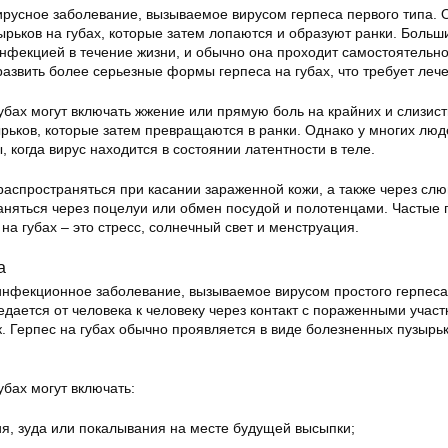
вирусное заболевание, вызываемое вирусом герпеса первого типа. 
ырьков на губах, которые затем лопаются и образуют ранки. Больш
инфекцией в течение жизни, и обычно она проходит самостоятельн
азвить более серьезные формы герпеса на губах, что требует леч
бах могут включать жжение или прямую боль на крайних и слизист
рьков, которые затем превращаются в ранки. Однако у многих люд
, когда вирус находится в состоянии латентности в теле.
распространяться при касании зараженной кожи, а также через слю
аняться через поцелуи или обмен посудой и полотенцами. Частые
на губах – это стресс, солнечный свет и менструация.
а
 инфекционное заболевание, вызываемое вирусом простого герпеса
едается от человека к человеку через контакт с пораженными учас
. Герпес на губах обычно проявляется в виде болезненных пузырь
бах могут включать:
, зуда или покалывания на месте будущей высыпки;