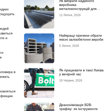
Як вибрати надійного
виробника
металоконструкцій для
идких
сонячних панелей
т ощущать
12 Липня, 2026
людей
азвиться
Найкращі причини обрати
оте и
якісні залізобетонні вироби
5 Липня, 2026
го
е
Як працювати в таксі Києва
кловира в
у вечірній час
бежать
18 Червня, 2026
новляться
нфекции.
Деанонімізація B2B-
трафіку: як інструменти