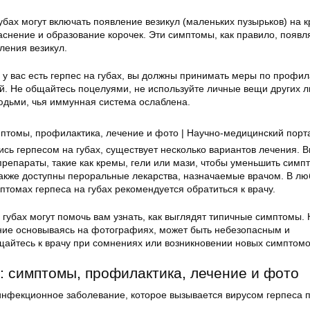
бах могут включать появление везикул (маленьких пузырьков) на к
аснение и образование корочек. Эти симптомы, как правило, появл
ления везикул.
о у вас есть герпес на губах, вы должны принимать меры по профил
й. Не общайтесь поцелуями, не используйте личные вещи других 
юдьми, чья иммунная система ослаблена.
ись герпесом на губах, существует несколько вариантов лечения. 
репараты, такие как кремы, гели или мази, чтобы уменьшить симп
Также доступны пероральные лекарства, назначаемые врачом. В л
птомах герпеса на губах рекомендуется обратиться к врачу.
губах могут помочь вам узнать, как выглядят типичные симптомы. 
ние основываясь на фотографиях, может быть небезопасным и
йтесь к врачу при сомнениях или возникновении новых симптомо
х: симптомы, профилактика, лечение и фото
нфекционное заболевание, которое вызывается вирусом герпеса 