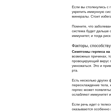
Если вы столкнулись с 
укрепить иммунную сис
минералы. Стоит избега
Помните, что заболеван
система будет дальше о
иммунитет, и тогда рис
Факторы, способств
Симптомы герпеса на 
возможных причинах, то
провоцирующий вирус ге
умножаться. Это и при
рта.
Есть несколько других
ф
переохлаждение тела, 
герпес может появлять
ослабляют иммунитет и
Если речь идет о телес
оказываются особенно в