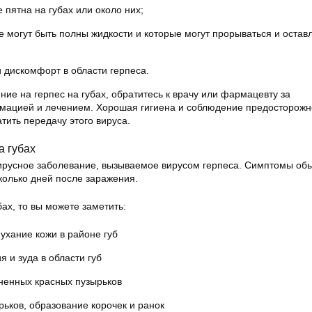
 пятна на губах или около них;
е могут быть полны жидкости и которые могут прорываться и остав
 дискомфорт в области герпеса.
ение на герпес на губах, обратитесь к врачу или фармацевту за
мацией и лечением. Хорошая гигиена и соблюдение предосторожн
тить передачу этого вируса.
а губах
 вирусное заболевание, вызываемое вирусом герпеса. Симптомы об
колько дней после заражения.
бах, то вы можете заметить:
ухание кожи в районе губ
и зуда в области губ
ненных красных пузырьков
ьков, образование корочек и ранок