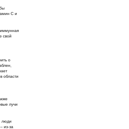
обы
тамин С и
а иммунная
е свой
рить о
аблен,
нает
в области
акже
овые лучи
е люди
– из-за