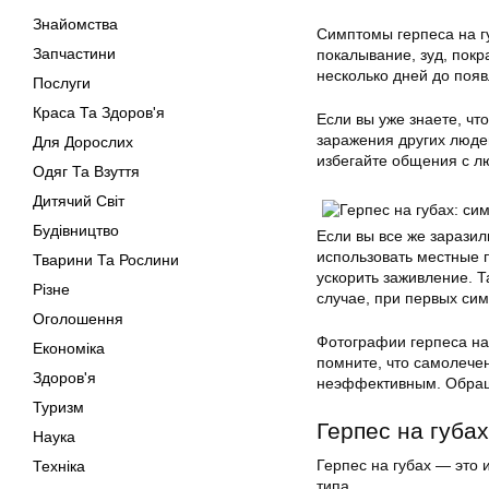
Знайомства
Симптомы герпеса на гу
Запчастини
покалывание, зуд, покр
несколько дней до появ
Послуги
Краса Та Здоров'я
Если вы уже знаете, чт
заражения других люде
Для Дорослих
избегайте общения с л
Одяг Та Взуття
Дитячий Світ
Будівництво
Если вы все же заразил
использовать местные п
Тварини Та Рослини
ускорить заживление. 
Різне
случае, при первых сим
Оголошення
Фотографии герпеса на 
Економіка
помните, что самолече
Здоров'я
неэффективным. Обраща
Туризм
Герпес на губа
Наука
Герпес на губах
— это и
Техніка
типа.