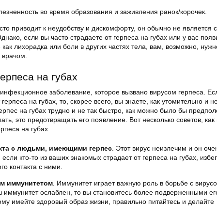
лезненность во время образования и заживления ранок/корочек.
асто приводит к неудобству и дискомфорту, он обычно не является 
Однако, если вы часто страдаете от герпеса на губах или у вас поя
 как лихорадка или боли в других частях тела, вам, возможно, нужн
 врачом.
ерпеса на губах
инфекционное заболевание, которое вызвано вирусом герпеса. Ес
герпеса на губах, то, скорее всего, вы знаете, как утомительно и 
герпес на губах трудно и не так быстро, как можно было бы предпол
ать, это предотвращать его появление. Вот несколько советов, как
рпеса на губах.
акта с людьми, имеющими герпес
. Этот вирус неизлечим и он оче
 если кто-то из ваших знакомых страдает от герпеса на губах, избе
го контакта с ними.
им иммунитетом
. Иммунитет играет важную роль в борьбе с вирус
ш иммунитет ослаблен, то вы становитесь более подверженными ег
му имейте здоровый образ жизни, правильно питайтесь и делайте