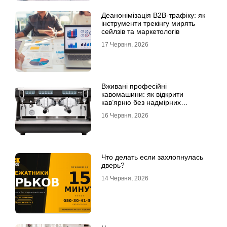
Деанонімізація B2B-трафіку: як
інструменти трекінгу мирять
сейлзів та маркетологів
17 Червня, 2026
Вживані професійні
кавомашини: як відкрити
кав’ярню без надмірних
інвестицій
16 Червня, 2026
Что делать если захлопнулась
дверь?
14 Червня, 2026