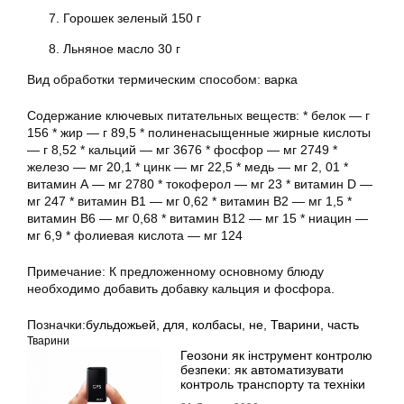
Горошек зеленый 150 г
Льняное масло 30 г
Вид обработки термическим способом: варка
Содержание ключевых питательных веществ: * белок — г
156 * жир — г 89,5 * полиненасыщенные жирные кислоты
— г 8,52 * кальций — мг 3676 * фосфор — мг 2749 *
железо — мг 20,1 * цинк — мг 22,5 * медь — мг 2, 01 *
витамин А — мг 2780 * токоферол — мг 23 * витамин D —
мг 247 * витамин В1 — мг 0,62 * витамин В2 — мг 1,5 *
витамин В6 — мг 0,68 * витамин В12 — мг 15 * ниацин —
мг 6,9 * фолиевая кислота — мг 124
Примечание: К предложенному основному блюду
необходимо добавить добавку кальция и фосфора.
Позначки:
бульдожьей
,
для
,
колбасы
,
не
,
Тварини
,
часть
Тварини
Геозони як інструмент контролю
безпеки: як автоматизувати
контроль транспорту та техніки