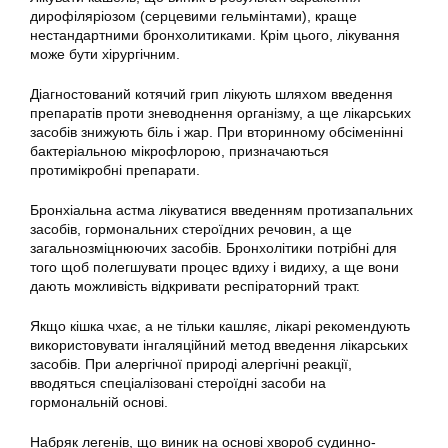
дирофіляріозом (серцевими гельмінтами), краще
нестандартними бронхолитиками. Крім цього, лікування
може бути хірургічним.
Діагностований котячий грип лікують шляхом введення
препаратів проти зневоднення організму, а ще лікарських
засобів знижують біль і жар. При вторинному обсіменінні
бактеріальною мікрофлорою, призначаються
протимікробні препарати.
Бронхіальна астма лікуватися введенням протизапальних
засобів, гормональних стероїдних речовин, а ще
загальнозміцнюючих засобів. Бронхолітики потрібні для
того щоб полегшувати процес вдиху і видиху, а ще вони
дають можливість відкривати респіраторний тракт.
Якщо кішка чхає, а не тільки кашляє, лікарі рекомендують
використовувати інгаляційний метод введення лікарських
засобів. При алергічної природі алергічні реакції,
вводяться спеціалізовані стероїдні засоби на
гормональній основі.
Набряк легенів, що виник на основі хвороб судинно-