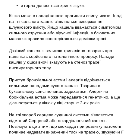
з горла доносяться хрипкі звуки.
Кішка може в нападі кашлю прогинати спину, чхати. Іноді
на тлі сильного кашлю з’являється виверження
шлункового вмісту. Якщо кашель вважається симптомом
сильного отруєння або вірусної інфекції, в блювотних
масах як правило спостерігаються домішки крові.
Дзвінкий кашель з великою тривалістю говорить про
наявність серйозного патологічного процесу. Напади
кашлю у кішки вночі вказують на стеноз трахеї
инспираторного типу.
Приступ бронхіальної астми і алергія відрізняється
сильними нападами сухого кашлю. Тварина в
буквальному сенсі починає задихатися. Алергічна
бронхіальна астма може передаватися генетично, а ще
діагностується у кішок у віці старше 2-ох років.
На тлі хвороб серцево судинної системи з’являється
відмітний Серцевий або ж кардіологічний кашель.
Пов’язують це з тим, що міокарда при розвитку патології
починає надавати виражений тиск на трахею, звужуючи її