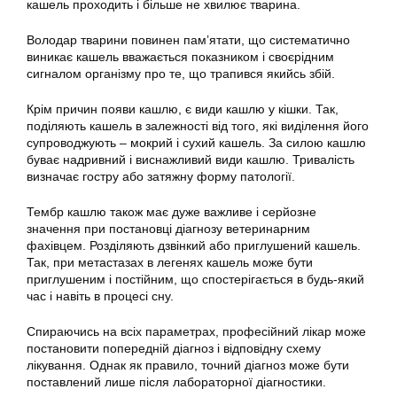
кашель проходить і більше не хвилює тварина.
Володар тварини повинен пам’ятати, що систематично
виникає кашель вважається показником і своєрідним
сигналом організму про те, що трапився якийсь збій.
Крім причин появи кашлю, є види кашлю у кішки. Так,
поділяють кашель в залежності від того, які виділення його
супроводжують – мокрий і сухий кашель. За силою кашлю
буває надривний і виснажливий види кашлю. Тривалість
визначає гостру або затяжну форму патології.
Тембр кашлю також має дуже важливе і серйозне
значення при постановці діагнозу ветеринарним
фахівцем. Розділяють дзвінкий або приглушений кашель.
Так, при метастазах в легенях кашель може бути
приглушеним і постійним, що спостерігається в будь-який
час і навіть в процесі сну.
Спираючись на всіх параметрах, професійний лікар може
постановити попередній діагноз і відповідну схему
лікування. Однак як правило, точний діагноз може бути
поставлений лише після лабораторної діагностики.