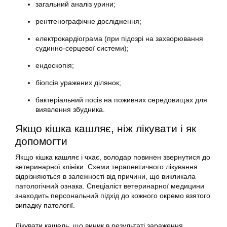
загальний аналіз урини;
рентгенографічне дослідження;
електрокардіограма (при підозрі на захворювання
судинно-серцевої системи);
ендоскопія;
біопсія уражених ділянок;
бактеріальний посів на поживних середовищах для
виявлення збудника.
Якщо кішка кашляє, ніж лікувати і як
допомогти
Якщо кішка кашляє і чхає, володар повинен звернутися до
ветеринарної клініки. Схеми терапевтичного лікування
відрізняються в залежності від причини, що викликала
патологічний ознака. Спеціаліст ветеринарної медицини
знаходить персональний підхід до кожного окремо взятого
випадку патології.
Лікувати кашель, що виник в результаті зараження