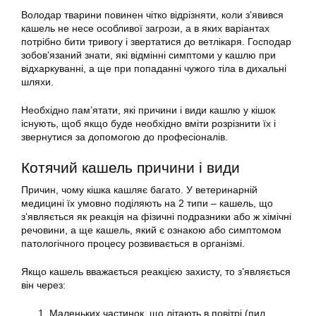
Володар тварини повинен чітко відрізняти, коли з’явився
кашель не несе особливої загрози, а в яких варіантах
потрібно бити тривогу і звертатися до ветлікаря. Господар
зобов’язаний знати, які відмінні симптоми у кашлю при
відхаркуванні, а ще при попаданні чужого тіла в дихальні
шляхи.
Необхідно пам’ятати, які причини і види кашлю у кішок
існують, щоб якщо буде необхідно вміти розрізнити їх і
звернутися за допомогою до професіоналів.
Котячий кашель причини і види
Причин, чому кішка кашляє багато. У ветеринарній
медицині їх умовно поділяють на 2 типи – кашель, що
з’являється як реакція на фізичні подразники або ж хімічні
речовини, а ще кашель, який є ознакою або симптомом
патологічного процесу розвивається в організмі.
Якщо кашель вважається реакцією захисту, то з’являється
він через:
Маленьких частинок, що літають в повітрі (пил,