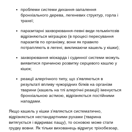
проблеми системи дихання-запалення
бронхіального дерева, легеневих структур, горла і
трахеї;
паразитарні захворювання-певні види гельмінтозів
відрізняються міграцією (в процесі пересування
паразитів по організму, вони як правило
потрапляють в легені, викликаючи кашель у кішки);
захворювання міокарда і судинної системи можуть
виявитися причиною розвитку серцевого кашлю у
кішок;
реакції алергічного типу, що з’являються в
результаті впливу чужорідних білків на організм
тварини (кашель на тлі алергічні реакції) іменується
бронхіальною астмою, відрізняється постійними
нападами.
Якщо кашель у кішки з’являється систематично,
відрізняється нестандартними рухами (тварина
витягується і відкриває пащу), то основою може стати
грудку вовни. Як тільки вихованець відригує тріхобезоар,