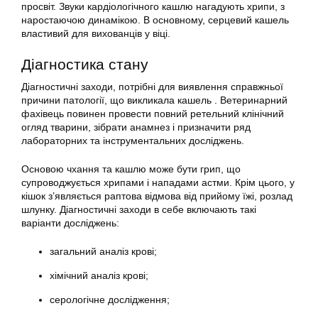
просвіт. Звуки кардіологічного кашлю нагадують хрипи, з
наростаючою динамікою. В основному, серцевий кашель
властивий для вихованців у віці.
Діагностика стану
Діагностичні заходи, потрібні для виявлення справжньої
причини патології, що викликала кашель . Ветеринарний
фахівець повинен провести повний ретельний клінічний
огляд тварини, зібрати анамнез і призначити ряд
лабораторних та інструментальних досліджень.
Основою чхання та кашлю може бути грип, що
супроводжується хрипами і нападами астми. Крім цього, у
кішок з’являється раптова відмова від прийому їжі, розлад
шлунку. Діагностичні заходи в себе включають такі
варіанти досліджень:
загальний аналіз крові;
хімічний аналіз крові;
серологічне дослідження;