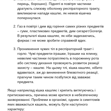
перець, борошно). Підняті в повітря частинки
дратують слизову оболонку респіраторного тракту,
викликаючи напади кашлю, як немов кішечка
поперхнулася.
Газ в повітрі і дим від горіння самих різних предметів
– гуми, пластикових предметів, дим сигарет.Gorenje.
В результаті кішка кашляє, як ніби задихаючись,
фиркає і не може зробити справжній вдих.
Проникнення чужих тіл в респіраторний тракт і
горло. Чужі предмети-іграшки, Іграшки на ялинку,
невеликі частинки потрапляють в порожнину рота
або систему дихання провокують розвиток реакції
захисту – кашлю. На цьому тлі, кішка кашляє, нібито
вдавилася, аж до виникнення блювотного реакції,
прагнучи таким чином позбутися від заважає
предмета.
Якщо наприклад кішка кашляє і хрипить витягуючись і
притискаючись, причина може критися в небезпечному
захворюванні. Проблеми в організмі, одним із симптомів
яких вважається кашель, можуть бути наступного
характеру: