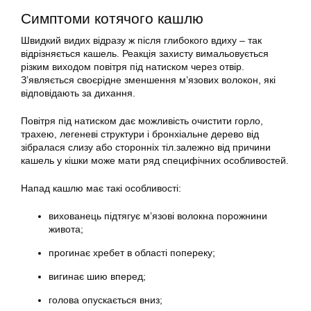
Симптоми котячого кашлю
Швидкий видих відразу ж після глибокого вдиху – так
відрізняється кашель. Реакція захисту вимальовується
різким виходом повітря під натиском через отвір.
З’являється своєрідне зменшення м’язових волокон, які
відповідають за дихання.
Повітря під натиском дає можливість очистити горло,
трахею, легеневі структури і бронхіальне дерево від
зібралася слизу або сторонніх тіл.залежно від причини
кашель у кішки може мати ряд специфічних особливостей.
Напад кашлю має такі особливості:
вихованець підтягує м’язові волокна порожнини
живота;
прогинає хребет в області попереку;
вигинає шию вперед;
голова опускається вниз;