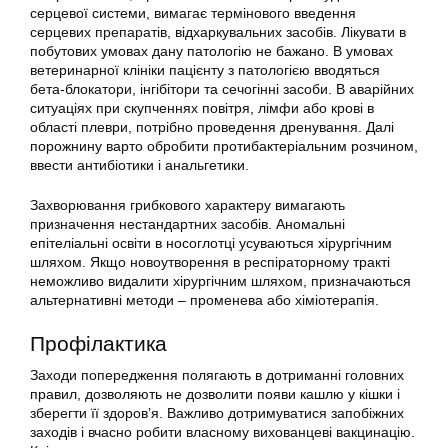
серцевої системи, вимагає термінового введення
серцевих препаратів, відхаркувальних засобів. Лікувати в
побутових умовах дану патологію не бажано. В умовах
ветеринарної клініки пацієнту з патологією вводяться
бета-блокатори, інгібітори та сечогінні засоби. В аварійних
ситуаціях при скупченнях повітря, лімфи або крові в
області плеври, потрібно проведення дренування. Далі
порожнину варто обробити протибактеріальним розчином,
ввести антибіотики і анальгетики.
Захворювання грибкового характеру вимагають
призначення нестандартних засобів. Аномальні
епітеліальні освіти в носоглотці усуваються хірургічним
шляхом. Якщо новоутворення в респіраторному тракті
неможливо видалити хірургічним шляхом, призначаються
альтернативні методи – променева або хіміотерапія.
Профілактика
Заходи попередження полягають в дотриманні головних
правил, дозволяють не дозволити появи кашлю у кішки і
зберегти її здоров’я. Важливо дотримуватися запобіжних
заходів і вчасно робити власному вихованцеві вакцинацію.