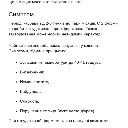
ще в місцях масового скупчення кішок.
Симптом
Період інкубації від 2-3 тижнів до пари місяців. Є 2 форми
хвороби: ексудативна і проліферативна. Також
захворювання може носити невидимий характер.
Найгостріше хвороба вимальовується у кошенят.
Симптоми, відмінні при цьому:
Збільшення температури до 40-41 градуса;
Виснаження;
Немає апетиту;
Байдужість;
Слабкість;
Порушення стільця (дуже часто діарея).
При ексудативної формі можливо наступні симптоми: