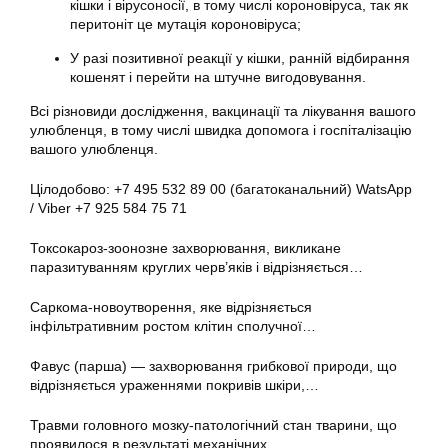
кішки і вірусоносії, в тому числі короновіруса, так як
перитоніт це мутація короновіруса;
У разі позитивної реакції у кішки, ранній відбирання
кошенят і перейти на штучне вигодовування.
Всі різновиди дослідження, вакцинації та лікування вашого
улюбленця, в тому числі швидка допомога і госпіталізацію
вашого улюбленця.
Цілодобово: +7 495 532 89 00 (багатоканальний) WatsApp
/ Viber +7 925 584 75 71
Токсокароз-зоонозне захворювання, викликане
паразитуванням круглих черв’яків і відрізняється…
Саркома-новоутворення, яке відрізняється
інфільтративним ростом клітин сполучної…
Фавус (парша) — захворювання грибкової природи, що
відрізняється ураженнями покривів шкіри,…
Травми головного мозку-патологічний стан тварини, що
проявилося в результаті механічних…