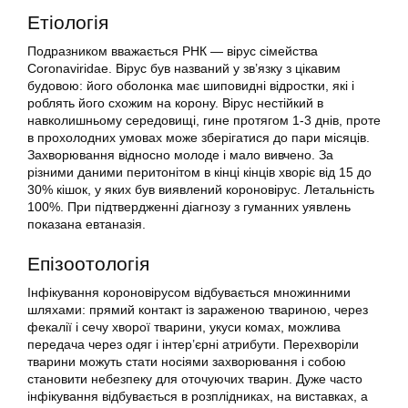
Етіологія
Подразником вважається РНК — вірус сімейства
Coronaviridae. Вірус був названий у зв’язку з цікавим
будовою: його оболонка має шиповидні відростки, які і
роблять його схожим на корону. Вірус нестійкий в
навколишньому середовищі, гине протягом 1-3 днів, проте
в прохолодних умовах може зберігатися до пари місяців.
Захворювання відносно молоде і мало вивчено. За
різними даними перитонітом в кінці кінців хворіє від 15 до
30% кішок, у яких був виявлений короновірус. Летальність
100%. При підтвердженні діагнозу з гуманних уявлень
показана евтаназія.
Епізоотологія
Інфікування короновірусом відбувається множинними
шляхами: прямий контакт із зараженою твариною, через
фекалії і сечу хворої тварини, укуси комах, можлива
передача через одяг і інтер’єрні атрибути. Перехворіли
тварини можуть стати носіями захворювання і собою
становити небезпеку для оточуючих тварин. Дуже часто
інфікування відбувається в розплідниках, на виставках, а