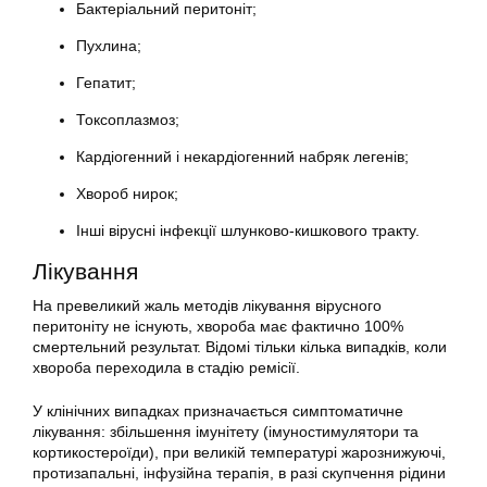
Бактеріальний перитоніт;
Пухлина;
Гепатит;
Токсоплазмоз;
Кардіогенний і некардіогенний набряк легенів;
Хвороб нирок;
Інші вірусні інфекції шлунково-кишкового тракту.
Лікування
На превеликий жаль методів лікування вірусного
перитоніту не існують, хвороба має фактично 100%
смертельний результат. Відомі тільки кілька випадків, коли
хвороба переходила в стадію ремісії.
У клінічних випадках призначається симптоматичне
лікування: збільшення імунітету (імуностимулятори та
кортикостероїди), при великій температурі жарознижуючі,
протизапальні, інфузійна терапія, в разі скупчення рідини