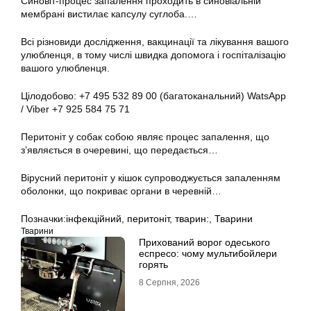
Синовіт-процес запалення проходить в синовіальній
мембрані вистилає капсулу суглоба.…
Всі різновиди дослідження, вакцинації та лікування вашого
улюбленця, в тому числі швидка допомога і госпіталізацію
вашого улюбленця.
Цілодобово: +7 495 532 89 00 (багатоканальний) WatsApp
/ Viber +7 925 584 75 71
Перитоніт у собак собою являє процес запалення, що
з’являється в очеревині, що передається…
Вірусний перитоніт у кішок супроводжується запаленням
оболонки, що покриває органи в черевній…
Позначки:
інфекційний
,
перитоніт
,
тварин:
,
Тварини
Тварини
Прихований ворог одеського
еспресо: чому мультибойлери
горять
8 Серпня, 2026