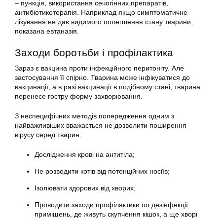
– пункція, використання сечогінних препаратів,
антибіотикотерапія. Наприклад якщо симптоматичне
лікування не дає видимого полегшення стану тварини,
показана евтаназія.
Заходи боротьби і профілактика
Зараз є вакцина проти інфекційного перитоніту. Але
застосування її спірно. Тварина може інфікуватися до
вакцинації, а в разі вакцинації в подібному стані, тварина
перенесе гостру форму захворювання.
З неспецифічних методів попередження одним з
найважливіших вважається не дозволити поширення
вірусу серед тварин:
Дослідження крові на антитіла;
Не розводити котів від потенційних носіїв;
Ізолювати здорових від хворих;
Проводити заходи профілактики по дезінфекції
приміщень, де живуть скупчення кішок, а ще хворі