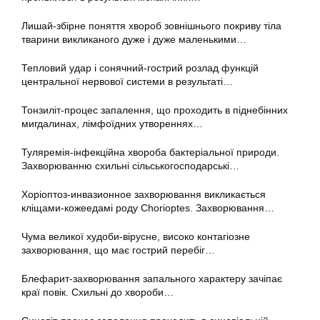
Лишай-збірне поняття хвороб зовнішнього покриву тіла
тварини викликаного дуже і дуже маленькими…
Тепловий удар і сонячний-гострий розлад функцій
центральної нервової системи в результаті…
Тонзиліт-процес запалення, що проходить в піднебінних
мигдалинах, лімфоїдних утвореннях…
Туляремія-інфекційна хвороба бактеріальної природи.
Захворюванню схильні сільськогосподарські…
Хоріоптоз-инвазионное захворювання викликається
кліщами-кожеедамі роду Chorioptes. Захворювання…
Чума великої худоби-вірусне, високо контагіозне
захворювання, що має гострий перебіг…
Блефарит-захворювання запального характеру зачіпає
краї повік. Схильні до хвороби…