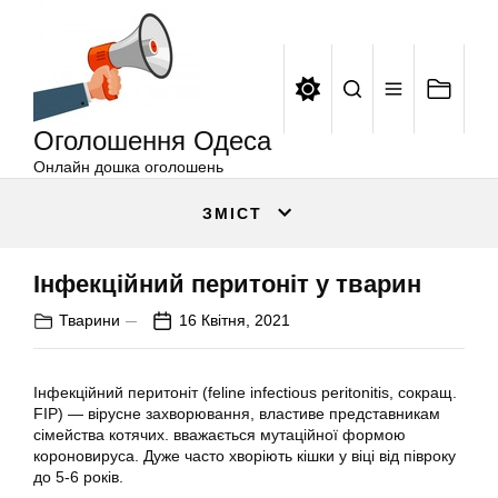
Оголошення
Перейти
Одеса
до
вмісту
Оголошення Одеса
Онлайн дошка оголошень
ЗМІСТ
Інфекційний перитоніт у тварин
Тварини
16 Квітня, 2021
Інфекційний перитоніт (feline infectious peritonitis, сокращ.
FIP) — вірусне захворювання, властиве представникам
сімейства котячих. вважається мутаційної формою
короновируса. Дуже часто хворіють кішки у віці від півроку
до 5-6 років.