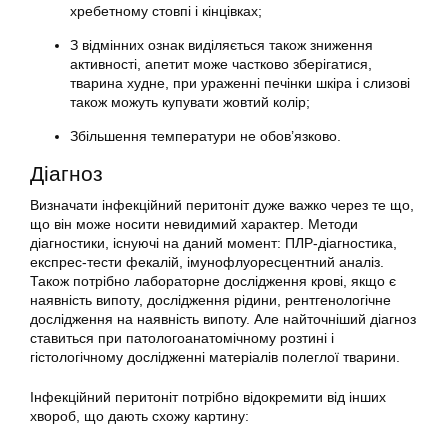
хребетному стовпі і кінцівках;
З відмінних ознак виділяється також зниження
активності, апетит може частково зберігатися,
тварина худне, при ураженні печінки шкіра і слизові
також можуть купувати жовтий колір;
Збільшення температури не обов’язково.
Діагноз
Визначати інфекційний перитоніт дуже важко через те що,
що він може носити невидимий характер. Методи
діагностики, існуючі на даний момент: ПЛР-діагностика,
експрес-тести фекалій, імунофлуоресцентний аналіз.
Також потрібно лабораторне дослідження крові, якщо є
наявність випоту, дослідження рідини, рентгенологічне
дослідження на наявність випоту. Але найточніший діагноз
ставиться при патологоанатомічному розтині і
гістологічному дослідженні матеріалів полеглої тварини.
Інфекційний перитоніт потрібно відокремити від інших
хвороб, що дають схожу картину: