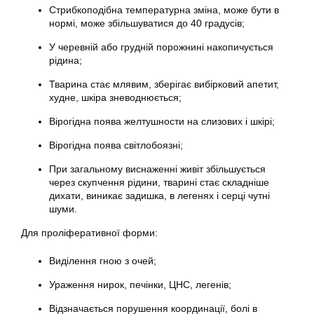
Стрибкоподібна температурна зміна, може бути в
нормі, може збільшуватися до 40 градусів;
У черевній або грудній порожнині накопичується
рідина;
Тварина стає млявим, зберігає вибірковий апетит,
худне, шкіра зневоднюється;
Вірогідна поява желтушности на слизових і шкірі;
Вірогідна поява світлобоязні;
При загальному виснаженні живіт збільшується
через скупчення рідини, тварині стає складніше
дихати, виникає задишка, в легенях і серці чутні
шуми.
Для проліферативної форми:
Виділення гною з очей;
Ураження нирок, печінки, ЦНС, легенів;
Відзначається порушення координації, болі в