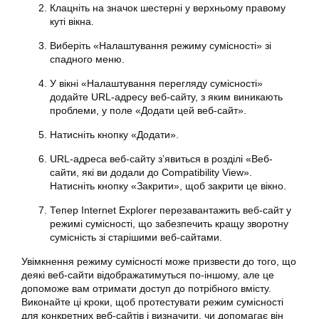
Клацніть на значок шестерні у верхньому правому
куті вікна.
Виберіть «Налаштування режиму сумісності» зі
спадного меню.
У вікні «Налаштування перегляду сумісності»
додайте URL-адресу веб-сайту, з яким виникають
проблеми, у поле «Додати цей веб-сайт».
Натисніть кнопку «Додати».
URL-адреса веб-сайту з’явиться в розділі «Веб-
сайти, які ви додали до Compatibility View».
Натисніть кнопку «Закрити», щоб закрити це вікно.
Тепер Internet Explorer перезавантажить веб-сайт у
режимі сумісності, що забезпечить кращу зворотну
сумісність зі старішими веб-сайтами.
Увімкнення режиму сумісності може призвести до того, що
деякі веб-сайти відображатимуться по-іншому, але це
допоможе вам отримати доступ до потрібного вмісту.
Виконайте ці кроки, щоб протестувати режим сумісності
для конкретних веб-сайтів і визначити, чи допомагає він