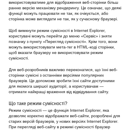
використовуватиме для відображення веб-сторінки більш
ранню версію механізму рендерингу. Це означає, що деякі
функції можуть працювати не так, як очікується, або
сторінка може виглядати не так, як у сучасному браузері.
Щоб вимкнути режим сумісності в Internet Explorer,
користувачі можуть перейти до меню «Сервіс» і зняти
позначку з пункту «Перегляд сумісності». Крім того, вони
можуть використовувати мета-тег в HTML-коді сторінки,
щоб вказати браузеру не використовувати режим
сумісності.
Для веб-розробників важливо переконатися, що їхні веб-
сторінки сумісні з останніми версіями популярних
браузерів. Це допоможе зробити їхні сайти доступними
для якомога ширшої аудиторії, а користувачам —
отримати найкращі враження від відвідування сайту.
Що таке режим сумісності?
Режим сумісності — це функція Internet Explorer, яка
дозволяє коректно відображати веб-сайти, розроблені для
старих версій браузерів, у нових версіях Internet Explorer.
При перегляді веб-сайту в режимі сумісності браузер