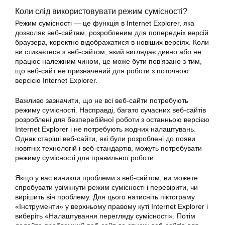
Коли слід використовувати режим сумісності?
Режим сумісності — це функція в Internet Explorer, яка
дозволяє веб-сайтам, розробленим для попередніх версій
браузера, коректно відображатися в новіших версіях. Коли
ви стикаєтеся з веб-сайтом, який виглядає дивно або не
працює належним чином, це може бути пов’язано з тим,
що веб-сайт не призначений для роботи з поточною
версією Internet Explorer.
Важливо зазначити, що не всі веб-сайти потребують
режиму сумісності. Насправді, багато сучасних веб-сайтів
розроблені для безперебійної роботи з останньою версією
Internet Explorer і не потребують жодних налаштувань.
Однак старіші веб-сайти, які були розроблені до появи
новітніх технологій і веб-стандартів, можуть потребувати
режиму сумісності для правильної роботи.
Якщо у вас виникли проблеми з веб-сайтом, ви можете
спробувати увімкнути режим сумісності і перевірити, чи
вирішить він проблему. Для цього натисніть піктограму
«Інструменти» у верхньому правому куті Internet Explorer і
виберіть «Налаштування перегляду сумісності». Потім