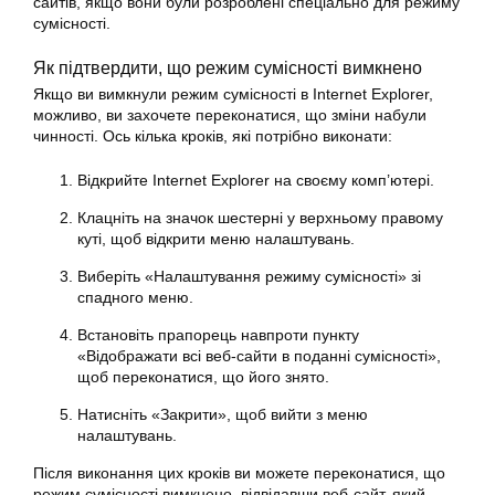
сайтів, якщо вони були розроблені спеціально для режиму
сумісності.
Як підтвердити, що режим сумісності вимкнено
Якщо ви вимкнули режим сумісності в Internet Explorer,
можливо, ви захочете переконатися, що зміни набули
чинності. Ось кілька кроків, які потрібно виконати:
Відкрийте Internet Explorer на своєму комп’ютері.
Клацніть на значок шестерні у верхньому правому
куті, щоб відкрити меню налаштувань.
Виберіть «Налаштування режиму сумісності» зі
спадного меню.
Встановіть прапорець навпроти пункту
«Відображати всі веб-сайти в поданні сумісності»,
щоб переконатися, що його знято.
Натисніть «Закрити», щоб вийти з меню
налаштувань.
Після виконання цих кроків ви можете переконатися, що
режим сумісності вимкнено, відвідавши веб-сайт, який