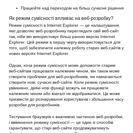
Працюйте над переходом на більш сучасне рішення
Як режим сумісності впливає на веб-розробку?
Режим сумісності в Internet Explorer — це налаштування,
яке дозволяє веб-розробнику переглядати свій веб-сайт
так, ніби він використовує більш ранню версію Internet
Explorer. Цей режим в першу чергу використовується для
того, щоб забезпечити належну роботу старих веб-сайтів у
нових версіях Internet Explorer.
Однак, хоча режим сумісності може допомогти старим
веб-сайтам працювати належним чином, він також може
створити проблеми для веб-розробників, які намагаються
створити нові, сучасні веб-сайти. Коли режим сумісності
увімкнено, деякі нові функції можуть не працювати
належним чином або взагалі не відображатися. Це може
призвести до розчарування користувачів і збільшення часу
розробки для розробників.
Тестування браузерів є важливою частиною веб-розробки,
і ввімкнення режиму сумісності — це один із способів
гарантувати, що старі веб-сайти продовжуватимуть