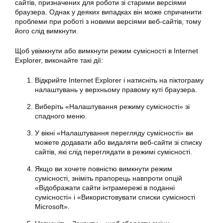
сайтів, призначених для роботи зі старими версіями
браузера. Однак у деяких випадках він може спричинити
проблеми при роботі з новими версіями веб-сайтів, тому
його слід вимкнути.
Щоб увімкнути або вимкнути режим сумісності в Internet
Explorer, виконайте такі дії:
Відкрийте Internet Explorer і натисніть на піктограму
налаштувань у верхньому правому куті браузера.
Виберіть «Налаштування режиму сумісності» зі
спадного меню.
У вікні «Налаштування перегляду сумісності» ви
можете додавати або видаляти веб-сайти зі списку
сайтів, які слід переглядати в режимі сумісності.
Якщо ви хочете повністю вимкнути режим
сумісності, зніміть прапорець навпроти опцій
«Відображати сайти інтрамережі в поданні
сумісності» і «Використовувати списки сумісності
Microsoft».