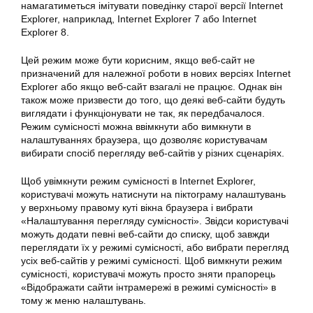
намагатиметься імітувати поведінку старої версії Internet
Explorer, наприклад, Internet Explorer 7 або Internet
Explorer 8.
Цей режим може бути корисним, якщо веб-сайт не
призначений для належної роботи в нових версіях Internet
Explorer або якщо веб-сайт взагалі не працює. Однак він
також може призвести до того, що деякі веб-сайти будуть
виглядати і функціонувати не так, як передбачалося.
Режим сумісності можна ввімкнути або вимкнути в
налаштуваннях браузера, що дозволяє користувачам
вибирати спосіб перегляду веб-сайтів у різних сценаріях.
Щоб увімкнути режим сумісності в Internet Explorer,
користувачі можуть натиснути на піктограму налаштувань
у верхньому правому куті вікна браузера і вибрати
«Налаштування перегляду сумісності». Звідси користувачі
можуть додати певні веб-сайти до списку, щоб завжди
переглядати їх у режимі сумісності, або вибрати перегляд
усіх веб-сайтів у режимі сумісності. Щоб вимкнути режим
сумісності, користувачі можуть просто зняти прапорець
«Відображати сайти інтрамережі в режимі сумісності» в
тому ж меню налаштувань.