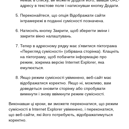
немає в списку, ви можете додати його, ввівши URL-
адресу в текстове поле і натиснувши кнопку Додати.
Переконайтеся, що опція Відображати сайти
інтрамережі в поданні сумісності позначена.
Натисніть кнопку Закрити, щоб зберегти зміни і
закрити вікно налаштувань.
Тепер в адресному рядку має з’явитися піктограма
«Перегляд сумісності» (обірвана сторінка). Клацніть
на піктограму, щоб побачити інформацію про
режим, зокрема версію Internet Explorer, яка
емулюється.
Якщо режим сумісності увімкнено, веб-сайт має
відображатися коректно. Якщо ні, можливо, вам
доведеться оновити сторінку або спробувати
вимкнути і знову ввімкнути режим сумісності.
Виконавши ці кроки, ви зможете переконатися, що режим
сумісності в Internet Explorer увімкнено, і переконатися,
що веб-сайти, які його потребують, відображатимуться
коректно.