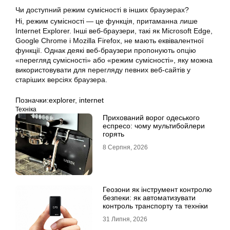
Чи доступний режим сумісності в інших браузерах?
Ні, режим сумісності — це функція, притаманна лише
Internet Explorer. Інші веб-браузери, такі як Microsoft Edge,
Google Chrome і Mozilla Firefox, не мають еквівалентної
функції. Однак деякі веб-браузери пропонують опцію
«перегляд сумісності» або «режим сумісності», яку можна
використовувати для перегляду певних веб-сайтів у
старіших версіях браузера.
Позначки:
explorer
,
internet
Техніка
Прихований ворог одеського
еспресо: чому мультибойлери
горять
8 Серпня, 2026
Геозони як інструмент контролю
безпеки: як автоматизувати
контроль транспорту та техніки
31 Липня, 2026