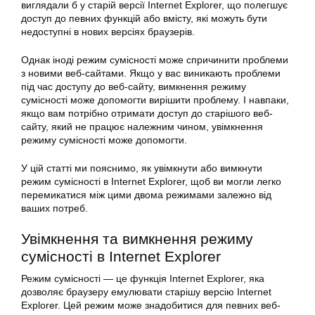
виглядали б у старій версії Internet Explorer, що полегшує
доступ до певних функцій або вмісту, які можуть бути
недоступні в нових версіях браузерів.
Однак іноді режим сумісності може спричинити проблеми
з новими веб-сайтами. Якщо у вас виникають проблеми
під час доступу до веб-сайту, вимкнення режиму
сумісності може допомогти вирішити проблему. І навпаки,
якщо вам потрібно отримати доступ до старішого веб-
сайту, який не працює належним чином, увімкнення
режиму сумісності може допомогти.
У цій статті ми пояснимо, як увімкнути або вимкнути
режим сумісності в Internet Explorer, щоб ви могли легко
перемикатися між цими двома режимами залежно від
ваших потреб.
Увімкнення та вимкнення режиму
сумісності в Internet Explorer
Режим сумісності — це функція Internet Explorer, яка
дозволяє браузеру емулювати старішу версію Internet
Explorer. Цей режим може знадобитися для певних веб-