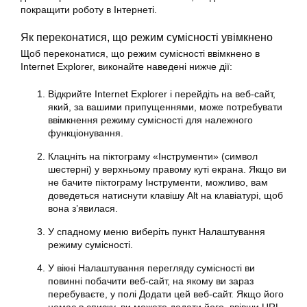
покращити роботу в Інтернеті.
Як переконатися, що режим сумісності увімкнено
Щоб переконатися, що режим сумісності ввімкнено в
Internet Explorer, виконайте наведені нижче дії:
Відкрийте Internet Explorer і перейдіть на веб-сайт,
який, за вашими припущеннями, може потребувати
ввімкнення режиму сумісності для належного
функціонування.
Клацніть на піктограму «Інструменти» (символ
шестерні) у верхньому правому куті екрана. Якщо ви
не бачите піктограму Інструменти, можливо, вам
доведеться натиснути клавішу Alt на клавіатурі, щоб
вона з’явилася.
У спадному меню виберіть пункт Налаштування
режиму сумісності.
У вікні Налаштування перегляду сумісності ви
повинні побачити веб-сайт, на якому ви зараз
перебуваєте, у полі Додати цей веб-сайт. Якщо його