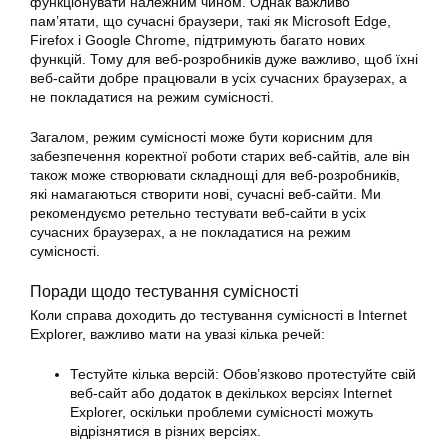
функціонувати належним чином. Однак важливо
пам’ятати, що сучасні браузери, такі як Microsoft Edge,
Firefox і Google Chrome, підтримують багато нових
функцій. Тому для веб-розробників дуже важливо, щоб їхні
веб-сайти добре працювали в усіх сучасних браузерах, а
не покладатися на режим сумісності.
Загалом, режим сумісності може бути корисним для
забезпечення коректної роботи старих веб-сайтів, але він
також може створювати складнощі для веб-розробників,
які намагаються створити нові, сучасні веб-сайти. Ми
рекомендуємо ретельно тестувати веб-сайти в усіх
сучасних браузерах, а не покладатися на режим
сумісності.
Поради щодо тестування сумісності
Коли справа доходить до тестування сумісності в Internet
Explorer, важливо мати на увазі кілька речей:
Тестуйте кілька версій: Обов’язково протестуйте свій
веб-сайт або додаток в декількох версіях Internet
Explorer, оскільки проблеми сумісності можуть
відрізнятися в різних версіях.