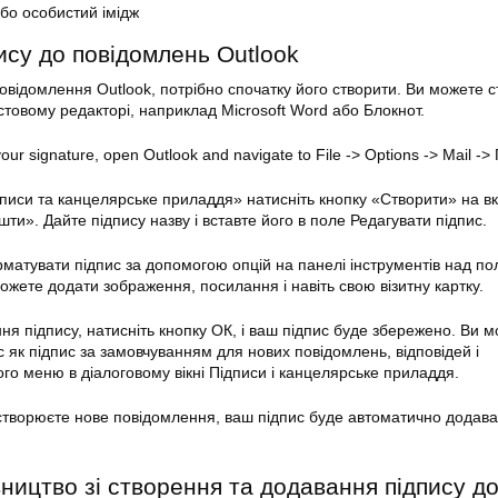
бо особистий імідж
ису до повідомлень Outlook
овідомлення Outlook, потрібно спочатку його створити. Ви можете 
стовому редакторі, наприклад Microsoft Word або Блокнот.
ur signature, open Outlook and navigate to File -> Options -> Mail ->
ідписи та канцелярське приладдя» натисніть кнопку «Створити» на в
ти». Дайте підпису назву і вставте його в поле Редагувати підпис.
матувати підпис за допомогою опцій на панелі інструментів над п
ожете додати зображення, посилання і навіть свою візитну картку.
я підпису, натисніть кнопку ОК, і ваш підпис буде збережено. Ви 
 як підпис за замовчуванням для нових повідомлень, відповідей і
ого меню в діалоговому вікні Підписи і канцелярське приладдя.
створюєте нове повідомлення, ваш підпис буде автоматично додава
ництво зі створення та додавання підпису д