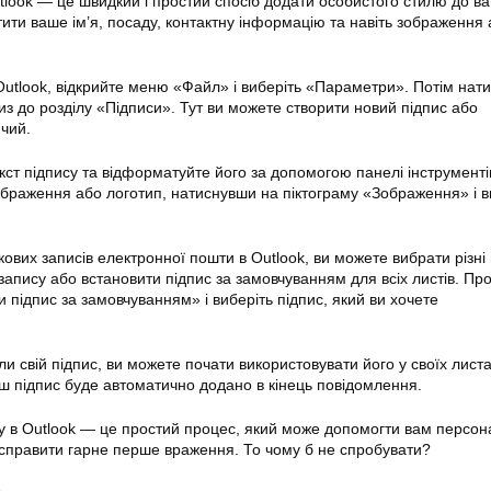
tlook — це швидкий і простий спосіб додати особистого стилю до в
тити ваше ім’я, посаду, контактну інформацію та навіть зображення
Outlook, відкрийте меню «Файл» і виберіть «Параметри». Потім нати
из до розділу «Підписи». Тут ви можете створити новий підпис або
ючий.
кст підпису та відформатуйте його за допомогою панелі інструменті
ображення або логотип, натиснувши на піктограму «Зображення» і 
ікових записів електронної пошти в Outlook, ви можете вибрати різні
запису або встановити підпис за замовчуванням для всіх листів. Пр
 підпис за замовчуванням» і виберіть підпис, який ви хочете
или свій підпис, ви можете почати використовувати його у своїх лист
ваш підпис буде автоматично додано в кінець повідомлення.
у в Outlook — це простий процес, який може допомогти вам персон
і справити гарне перше враження. То чому б не спробувати?