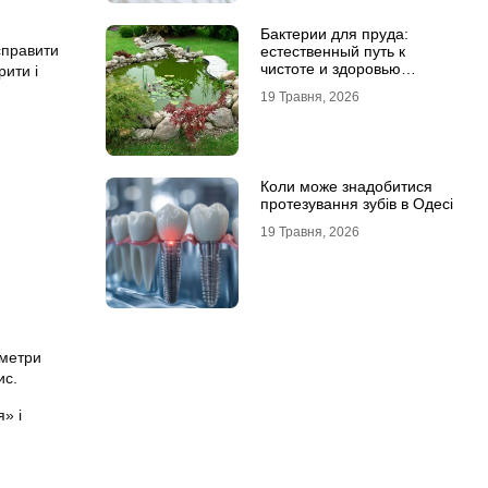
Бактерии для пруда:
справити
естественный путь к
чистоте и здоровью
ити і
водоема
19 Травня, 2026
Коли може знадобитися
протезування зубів в Одесі
19 Травня, 2026
аметри
ис.
» і