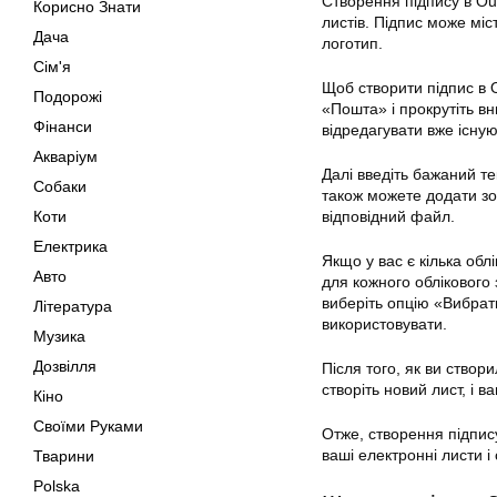
Створення підпису в Ou
Корисно Знати
листів. Підпис може міс
Дача
логотип.
Сім'я
Щоб створити підпис в 
Подорожі
«Пошта» і прокрутіть вн
Фінанси
відредагувати вже існу
Акваріум
Далі введіть бажаний те
Собаки
також можете додати з
Коти
відповідний файл.
Електрика
Якщо у вас є кілька обл
Авто
для кожного облікового 
виберіть опцію «Вибрати
Література
використовувати.
Музика
Дозвілля
Після того, як ви створ
створіть новий лист, і 
Кіно
Своїми Руками
Отже, створення підпис
ваші електронні листи 
Тварини
Polska