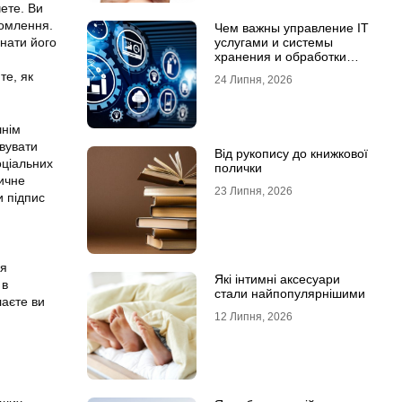
ете. Ви
домлення.
Чем важны управление IT
днати його
услугами и системы
хранения и обработки
данных для бизнеса
те, як
24 Липня, 2026
шнім
вувати
Від рукопису до книжкової
оціальних
полички
ичне
23 Липня, 2026
и підпис
ня
Які інтимні аксесуари
 в
стали найпопулярнішими
лаєте ви
12 Липня, 2026