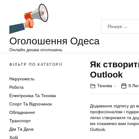
Оголошення
Перейти
Одеса
до
вмісту
Оголошення Одеса
Онлайн дошка оголошень
Як створит
ФІЛЬТР ПО КАТЕГОРІЇ
Outlook
Нерухомість
Техніка
9 Лю
Робота
Електроніка Та Техніка
Спорт Та Відпочинок
Додавання підпису до 
професіоналізм і підкре
Обладнання
легко створювати та дод
Транспорт
ми покажемо вам покрок
Дім Та Дача
Outlook.
Хобі