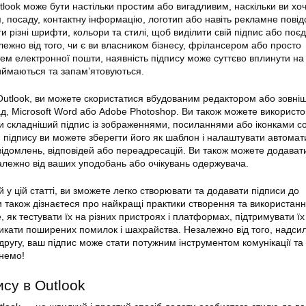
tlook може бути настільки простим або вигадливим, наскільки ви хоч
я, посаду, контактну інформацію, логотип або навіть рекламне пові
 різні шрифти, кольори та стилі, щоб виділити свій підпис або поє
лежно від того, чи є ви власником бізнесу, фрілансером або просто
ем електронної пошти, наявність підпису може суттєво вплинути на 
иймаються та запам’ятовуються.
Outlook, ви можете скористатися вбудованим редактором або зовні
д, Microsoft Word або Adobe Photoshop. Ви також можете використо
 складніший підпис із зображеннями, посиланнями або іконками с
 підпису ви можете зберегти його як шаблон і налаштувати автомат
ідомлень, відповідей або переадресацій. Ви також можете додават
залежно від ваших уподобань або очікувань одержувача.
 у цій статті, ви зможете легко створювати та додавати підписи до
и також дізнаєтеся про найкращі практики створення та використан
е, як тестувати їх на різних пристроях і платформах, підтримувати їх
никати поширених помилок і шахрайства. Незалежно від того, надси
и другу, ваш підпис може стати потужним інструментом комунікації та
чнемо!
су в Outlook