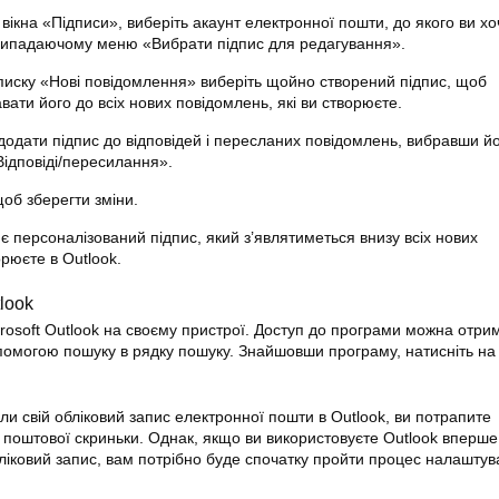
ікна «Підписи», виберіть акаунт електронної пошти, до якого ви хо
 випадаючому меню «Вибрати підпис для редагування».
иску «Нові повідомлення» виберіть щойно створений підпис, щоб
ати його до всіх нових повідомлень, які ви створюєте.
одати підпис до відповідей і пересланих повідомлень, вибравши йо
ідповіді/пересилання».
об зберегти зміни.
 є персоналізований підпис, який з’являтиметься внизу всіх нових
орюєте в Outlook.
look
crosoft Outlook на своєму пристрої. Доступ до програми можна отри
омогою пошуку в рядку пошуку. Знайшовши програму, натисніть на 
и свій обліковий запис електронної пошти в Outlook, ви потрапите
 поштової скриньки. Однак, якщо ви використовуєте Outlook вперше
ліковий запис, вам потрібно буде спочатку пройти процес налашту