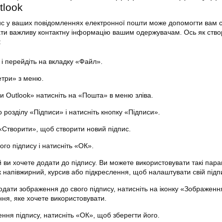
tlook
ис у ваших повідомленнях електронної пошти може допомогти вам 
ти важливу контактну інформацію вашим одержувачам. Ось як створ
:
 і перейдіть на вкладку «Файл».
три» з меню.
и Outlook» натисніть на «Пошта» в меню зліва.
о розділу «Підписи» і натисніть кнопку «Підписи».
 «Створити», щоб створити новий підпис.
ого підпису і натисніть «ОК».
ий ви хочете додати до підпису. Ви можете використовувати такі пар
 напівжирний, курсив або підкреслення, щоб налаштувати свій підп
дати зображення до свого підпису, натисніть на іконку «Зображення
ня, яке хочете використовувати.
ння підпису, натисніть «ОК», щоб зберегти його.