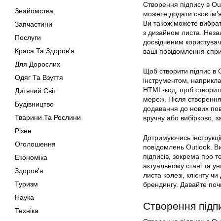
Створення підпису в Ou
Знайомства
можете додати своє ім’
Ви також можете вибрати
Запчастини
з дизайном листа. Неза
Послуги
досвідченим користувач
Краса Та Здоров'я
ваші повідомлення спр
Для Дорослих
Щоб створити підпис в 
Одяг Та Взуття
інструментом, наприкла
HTML-код, щоб створити
Дитячий Світ
мереж. Після створення
Будівництво
додавання до нових пов
Тварини Та Рослини
вручну або вибірково, 
Різне
Дотримуючись інструкцій
Оголошення
повідомлень Outlook. В
підписів, зокрема про т
Економіка
актуальному стані та у
Здоров'я
листа колезі, клієнту ч
Туризм
брендингу. Давайте по
Наука
Створення підпи
Техніка