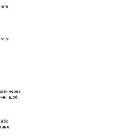
чете
го зі
мати через
неї, щоб
 або
вання