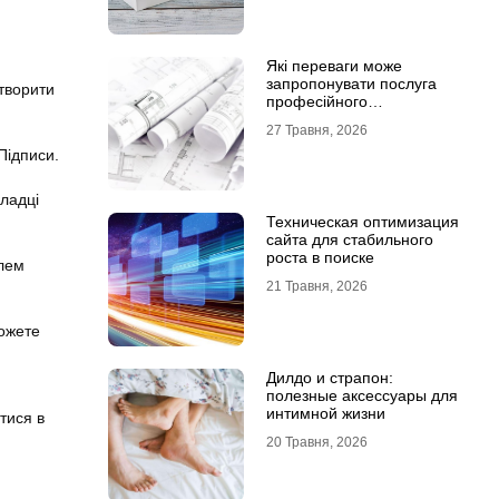
Які переваги може
запропонувати послуга
створити
професійного
проєктування будинку
27 Травня, 2026
 Підписи.
кладці
Техническая оптимизация
сайта для стабильного
роста в поиске
олем
21 Травня, 2026
можете
Дилдо и страпон:
полезные аксессуары для
интимной жизни
тися в
20 Травня, 2026
о