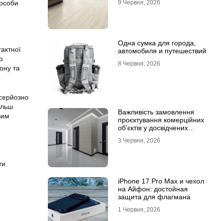
пособи
9 Червня, 2026
ламінату
Одна сумка для города,
тактної
автомобиля и путешествий
о
8 Червня, 2026
ону та
 серйозно
ільш
Важливість замовлення
вим
проєктування комерційних
об’єктів у досвідчених
фахівців
3 Червня, 2026
ти
iPhone 17 Pro Max и чехол
на Айфон: достойная
защита для флагмана
1 Червня, 2026