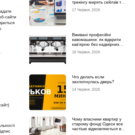
трекінгу мирять сейлзів та
маркетологів
17 Червня, 2026
надати
еб-сайти
одається
у.
Вживані професійні
кавомашини: як відкрити
кав’ярню без надмірних
інвестицій
.
16 Червня, 2026
Что делать если
захлопнулась дверь?
14 Червня, 2026
сайт)
Чому власники квартир у
старому фонді Одеси все
альності
частіше відмовляються від
ідпис
лінолеуму на користь