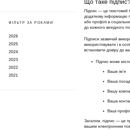
Що таке підпис
Підпис — це текстовий 
додаткову інформацію п
або профілі в соціальн
ФІЛЬТР ЗА РОКАМИ
до кожного вихідного п
2026
Підписи зазвичай викор
2025
використовувати і в ос
встановити довіру до ва
2024
2023
Підпис може міст
2022
Ваше ім’я
2021
Ваша посад
Вашу компа
Ваша конта
Ваші профіл
Загалом, підпис — це п
вашим електронним пов