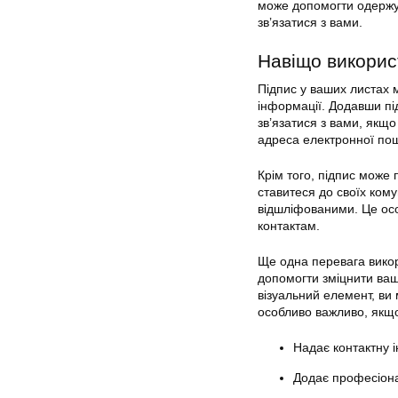
може допомогти одержув
зв’язатися з вами.
Навіщо викорис
Підпис у ваших листах 
інформації. Додавши пі
зв’язатися з вами, якщ
адреса електронної по
Крім того, підпис може 
ставитеся до своїх кому
відшліфованими. Це осо
контактам.
Ще одна перевага викор
допомогти зміцнити ваш
візуальний елемент, ви 
особливо важливо, якщо
Надає контактну 
Додає професіон