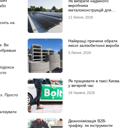
аших
Як вибрати надійного
виробника
 або
металоконструкцій для
сонячних панелей
12 Липня, 2026
сніть на
Найкращі причини обрати
в. Ви
якісні залізобетонні вироби
вибравши
5 Липня, 2026
 підписи
осто
Як працювати в таксі Києва
у вечірній час
18 Червня, 2026
ах. Просто
алізувати
Деанонімізація B2B-
трафіку: як інструменти