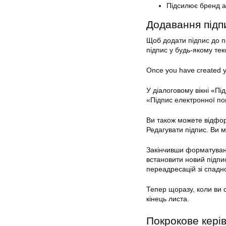
Підсилює бренд а
Додавання підп
Щоб додати підпис до п
підпис у будь-якому тек
Once you have created yo
У діалоговому вікні «П
«Підпис електронної пош
Ви також можете відфор
Редагувати підпис. Ви м
Закінчивши форматуванн
встановити новий підпис
переадресацій зі спадн
Тепер щоразу, коли ви 
кінець листа.
Покрокове керів