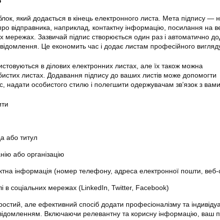
?
блок, який додається в кінець електронного листа. Мета підпису — 
ро відправника, наприклад, контактну інформацію, посилання на в
их мережах. Зазвичай підпис створюється один раз і автоматично д
овідомлення. Це економить час і додає листам професійного вигляд
истовуються в ділових електронних листах, але їх також можна
обистих листах. Додавання підпису до ваших листів може допомогти
с, надати особистого стилю і полегшити одержувачам зв’язок з вами
ити
а або титул
нію або організацію
ктна інформація (номер телефону, адреса електронної пошти, веб-
і в соціальних мережах (LinkedIn, Twitter, Facebook)
ростий, але ефективний спосіб додати професіоналізму та індивіду
ідомленням. Включаючи релевантну та корисну інформацію, ваш п