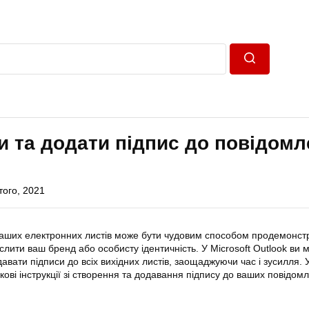
Пошук
и та додати підпис до повідом
того, 2021
ваших електронних листів може бути чудовим способом продемонст
слити ваш бренд або особисту ідентичність. У Microsoft Outlook ви 
авати підписи до всіх вихідних листів, заощаджуючи час і зусилля. У 
ові інструкції зі створення та додавання підпису до ваших повідом