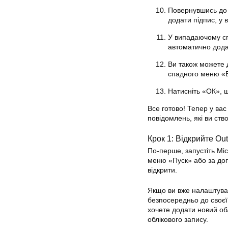
Повернувшись до в
додати підпис, у
У випадаючому сп
автоматично додав
Ви також можете д
спадного меню «В
Натисніть «ОК», щ
Все готово! Тепер у вас
повідомлень, які ви ств
Крок 1: Відкрийте Out
По-перше, запустіть Mi
меню «Пуск» або за доп
відкрити.
Якщо ви вже налаштувал
безпосередньо до своєї
хочете додати новий об
облікового запису.