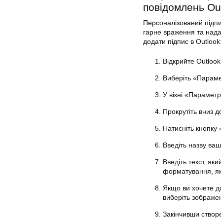
повідомлень Ou
Персоналізований підп
гарне враження та нада
додати підпис в Outlook
Відкрийте Outlook
Виберіть «Параме
У вікні «Параметр
Прокрутіть вниз д
Натисніть кнопку
Введіть назву ваш
Введіть текст, як
форматування, як
Якщо ви хочете до
виберіть зображен
Закінчивши створе