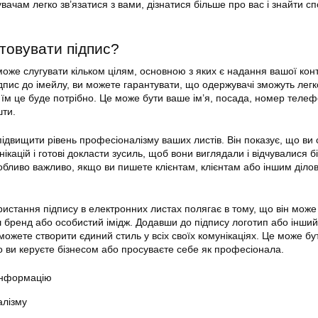
ачам легко зв’язатися з вами, дізнатися більше про вас і знайти с
товувати підпис?
може слугувати кільком цілям, основною з яких є надання вашої кон
дпис до імейлу, ви можете гарантувати, що одержувачі зможуть легк
о їм це буде потрібно. Це може бути ваше ім’я, посада, номер телеф
шти.
підвищити рівень професіоналізму ваших листів. Він показує, що ви
нікацій і готові докласти зусиль, щоб вони виглядали і відчувалися б
бливо важливо, якщо ви пишете клієнтам, клієнтам або іншим діло
истання підпису в електронних листах полягає в тому, що він може
 бренд або особистий імідж. Додавши до підпису логотип або інший
можете створити єдиний стиль у всіх своїх комунікаціях. Це може бу
 ви керуєте бізнесом або просуваєте себе як професіонала.
інформацію
алізму