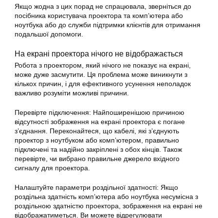
Якщо жодна з цих порад не спрацювала, зверніться до
посібника користувача проектора та комп’ютера або
ноутбука або до служби підтримки клієнтів для отримання
подальшої допомоги.
На екрані проектора нічого не відображається
Робота з проектором, який нічого не показує на екрані,
може дуже засмутити. Ця проблема може виникнути з
кількох причин, і для ефективного усунення неполадок
важливо розуміти можливі причини.
Перевірте підключення: Найпоширенішою причиною
відсутності зображення на екрані проектора є погане
з’єднання. Переконайтеся, що кабелі, які з’єднують
проектор з ноутбуком або комп’ютером, правильно
підключені та надійно закріплені з обох кінців. Також
перевірте, чи вибрано правильне джерело вхідного
сигналу для проектора.
Налаштуйте параметри роздільної здатності: Якщо
роздільна здатність комп’ютера або ноутбука несумісна з
роздільною здатністю проектора, зображення на екрані не
відображатиметься. Ви можете відрегулювати