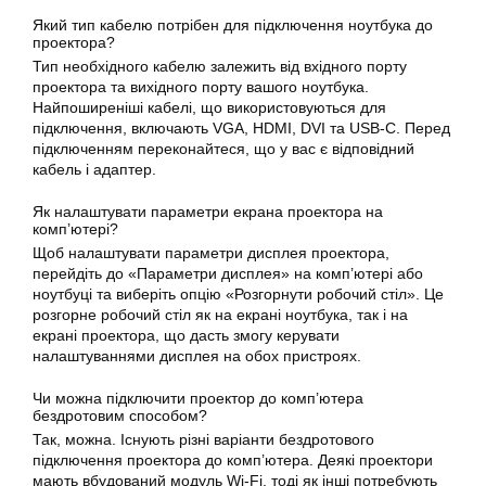
Який тип кабелю потрібен для підключення ноутбука до
проектора?
Тип необхідного кабелю залежить від вхідного порту
проектора та вихідного порту вашого ноутбука.
Найпоширеніші кабелі, що використовуються для
підключення, включають VGA, HDMI, DVI та USB-C. Перед
підключенням переконайтеся, що у вас є відповідний
кабель і адаптер.
Як налаштувати параметри екрана проектора на
комп’ютері?
Щоб налаштувати параметри дисплея проектора,
перейдіть до «Параметри дисплея» на комп’ютері або
ноутбуці та виберіть опцію «Розгорнути робочий стіл». Це
розгорне робочий стіл як на екрані ноутбука, так і на
екрані проектора, що дасть змогу керувати
налаштуваннями дисплея на обох пристроях.
Чи можна підключити проектор до комп’ютера
бездротовим способом?
Так, можна. Існують різні варіанти бездротового
підключення проектора до комп’ютера. Деякі проектори
мають вбудований модуль Wi-Fi, тоді як інші потребують