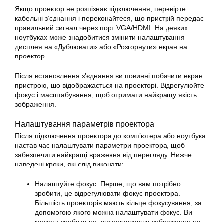
Якщо проектор не розпізнає підключення, перевірте
кабельні з’єднання і переконайтеся, що пристрій передає
правильний сигнал через порт VGA/HDMI. На деяких
ноутбуках може знадобитися змінити налаштування
дисплея на «Дублювати» або «Розгорнути» екран на
проектор.
Після встановлення з’єднання ви повинні побачити екран
пристрою, що відображається на проекторі. Відрегулюйте
фокус і масштабування, щоб отримати найкращу якість
зображення.
Налаштування параметрів проектора
Після підключення проектора до комп’ютера або ноутбука
настав час налаштувати параметри проектора, щоб
забезпечити найкращі враження від перегляду. Нижче
наведені кроки, які слід виконати:
Налаштуйте фокус: Перше, що вам потрібно
зробити, це відрегулювати фокус проектора.
Більшість проекторів мають кільце фокусування, за
допомогою якого можна налаштувати фокус. Ви
можете зробити це, спроектувавши зображення на