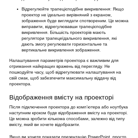
Відрегулюйте трапецієподібне викривлення: Якщо
проектор не ідеально вирівняний з екраном,
зображення буде виглядати спотвореним. Це можна
виправити, відрегулювавши трапецієподібне
викривлення. Більшість проекторів мають
регулятори трапецеїдального викривлення, які
дають змогу регулювати горизонтальне та
вертикальне викривлення зображення.
Налаштування параметрів проектора є важливим для
отримання найкращих вражень від перегляду. Не
пошкодуйте часу, щоб відрегулювати налаштування на
свій смак, щоб забезпечити максимальну віддачу від
проектора.
Відображення вмісту на проекторі
Після підключення проектора до комп’ютера або ноутбука
наступним кроком буде відображення вмісту на проекторі.
Це можна зробити кількома способами, залежно від типу
вмісту, який ви хочете відобразити.
Якщо ви хочете показати презентацію PowerPoint, просто