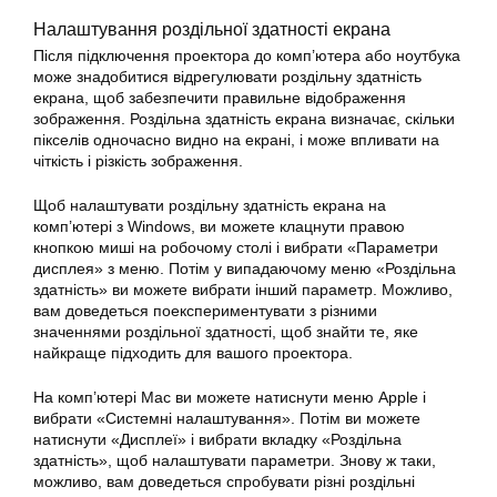
Налаштування роздільної здатності екрана
Після підключення проектора до комп’ютера або ноутбука
може знадобитися відрегулювати роздільну здатність
екрана, щоб забезпечити правильне відображення
зображення. Роздільна здатність екрана визначає, скільки
пікселів одночасно видно на екрані, і може впливати на
чіткість і різкість зображення.
Щоб налаштувати роздільну здатність екрана на
комп’ютері з Windows, ви можете клацнути правою
кнопкою миші на робочому столі і вибрати «Параметри
дисплея» з меню. Потім у випадаючому меню «Роздільна
здатність» ви можете вибрати інший параметр. Можливо,
вам доведеться поекспериментувати з різними
значеннями роздільної здатності, щоб знайти те, яке
найкраще підходить для вашого проектора.
На комп’ютері Mac ви можете натиснути меню Apple і
вибрати «Системні налаштування». Потім ви можете
натиснути «Дисплеї» і вибрати вкладку «Роздільна
здатність», щоб налаштувати параметри. Знову ж таки,
можливо, вам доведеться спробувати різні роздільні