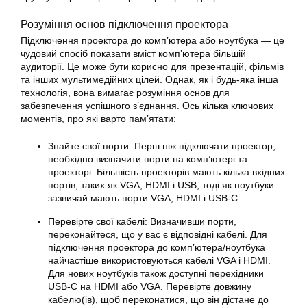
Розуміння основ підключення проектора
Підключення проектора до комп’ютера або ноутбука — це
чудовий спосіб показати вміст комп’ютера більшій
аудиторії. Це може бути корисно для презентацій, фільмів
та інших мультимедійних цілей. Однак, як і будь-яка інша
технологія, вона вимагає розуміння основ для
забезпечення успішного з’єднання. Ось кілька ключових
моментів, про які варто пам’ятати:
Знайте свої порти: Перш ніж підключати проектор,
необхідно визначити порти на комп’ютері та
проекторі. Більшість проекторів мають кілька вхідних
портів, таких як VGA, HDMI і USB, тоді як ноутбуки
зазвичай мають порти VGA, HDMI і USB-C.
Перевірте свої кабелі: Визначивши порти,
переконайтеся, що у вас є відповідні кабелі. Для
підключення проектора до комп’ютера/ноутбука
найчастіше використовуються кабелі VGA і HDMI.
Для нових ноутбуків також доступні перехідники
USB-C на HDMI або VGA. Перевірте довжину
кабелю(ів), щоб переконатися, що він дістане до