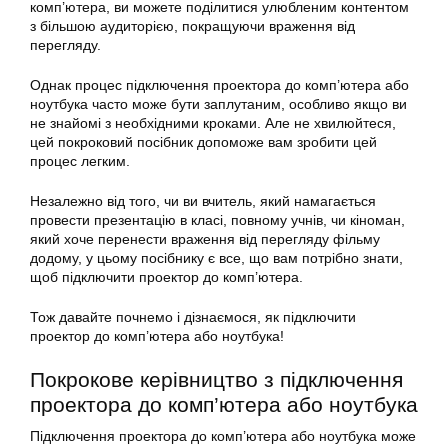
комп’ютера, ви можете поділитися улюбленим контентом
з більшою аудиторією, покращуючи враження від
перегляду.
Однак процес підключення проектора до комп’ютера або
ноутбука часто може бути заплутаним, особливо якщо ви
не знайомі з необхідними кроками. Але не хвилюйтеся,
цей покроковий посібник допоможе вам зробити цей
процес легким.
Незалежно від того, чи ви вчитель, який намагається
провести презентацію в класі, повному учнів, чи кіноман,
який хоче перенести враження від перегляду фільму
додому, у цьому посібнику є все, що вам потрібно знати,
щоб підключити проектор до комп’ютера.
Тож давайте почнемо і дізнаємося, як підключити
проектор до комп’ютера або ноутбука!
Покрокове керівництво з підключення
проектора до комп’ютера або ноутбука
Підключення проектора до комп’ютера або ноутбука може