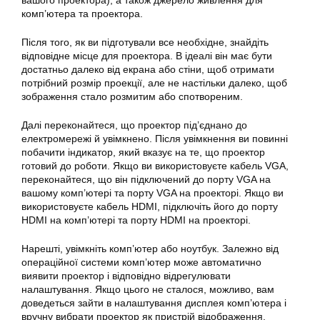
вашого проектора), а також джерело живлення для
комп’ютера та проектора.
Після того, як ви підготували все необхідне, знайдіть
відповідне місце для проектора. В ідеалі він має бути
достатньо далеко від екрана або стіни, щоб отримати
потрібний розмір проекції, але не настільки далеко, щоб
зображення стало розмитим або спотвореним.
Далі переконайтеся, що проектор під’єднано до
електромережі й увімкнено. Після увімкнення ви повинні
побачити індикатор, який вказує на те, що проектор
готовий до роботи. Якщо ви використовуєте кабель VGA,
переконайтеся, що він підключений до порту VGA на
вашому комп’ютері та порту VGA на проекторі. Якщо ви
використовуєте кабель HDMI, підключіть його до порту
HDMI на комп’ютері та порту HDMI на проекторі.
Нарешті, увімкніть комп’ютер або ноутбук. Залежно від
операційної системи комп’ютер може автоматично
виявити проектор і відповідно відрегулювати
налаштування. Якщо цього не сталося, можливо, вам
доведеться зайти в налаштування дисплея комп’ютера і
вручну вибрати проектор як пристрій відображення.