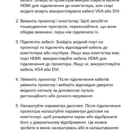
кабелі. Більшість проекторів використовують кабель
HDMI для підключення до комп’ютера, але старі
моделі можуть використовувати кабелі VGA або DVI.
Вимкніть проектор і комп’ютер: Щоб запобігти
пошкодженню пристроїв, переконайтеся, що вони
обидва вимкнені, перш ніж підключати їх.
Підключіть кабелі: Знайдіть вхідний порт на
проекторі та підключіть відповідний кабель до
комп’ютера або ноутбука. Якщо ваш комп’ютер має
порт HDMI, використовуйте кабель HDMI для
підключення до проектора. Якщо ні, використовуйте
кабель VGA або DVI.
Увімкніть проектор: Після підключення кабелів
увімкніть проектор і виберіть відповідне джерело
вхідного сигналу за допомогою пульта
дистанційного або ручного керування.
Налаштуйте параметри дисплея: Після підключення
проектора налаштуйте параметри дисплея на
комп’ютері, щоб розширити екран або відобразити
його у дзеркальному відображенні. Це можна
зробити в меню налаштувань або в налаштуваннях