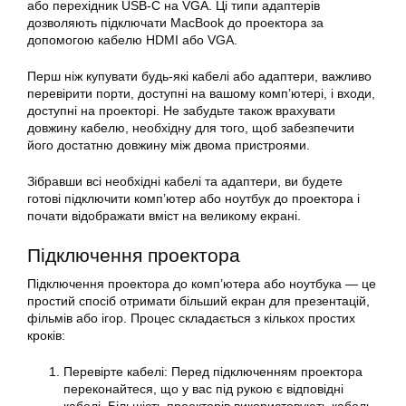
або перехідник USB-C на VGA. Ці типи адаптерів
дозволяють підключати MacBook до проектора за
допомогою кабелю HDMI або VGA.
Перш ніж купувати будь-які кабелі або адаптери, важливо
перевірити порти, доступні на вашому комп’ютері, і входи,
доступні на проекторі. Не забудьте також врахувати
довжину кабелю, необхідну для того, щоб забезпечити
його достатню довжину між двома пристроями.
Зібравши всі необхідні кабелі та адаптери, ви будете
готові підключити комп’ютер або ноутбук до проектора і
почати відображати вміст на великому екрані.
Підключення проектора
Підключення проектора до комп’ютера або ноутбука — це
простий спосіб отримати більший екран для презентацій,
фільмів або ігор. Процес складається з кількох простих
кроків:
Перевірте кабелі: Перед підключенням проектора
переконайтеся, що у вас під рукою є відповідні