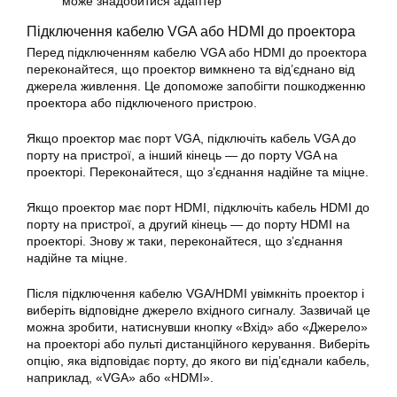
може знадобитися адаптер
Підключення кабелю VGA або HDMI до проектора
Перед підключенням кабелю VGA або HDMI до проектора
переконайтеся, що проектор вимкнено та від’єднано від
джерела живлення. Це допоможе запобігти пошкодженню
проектора або підключеного пристрою.
Якщо проектор має порт VGA, підключіть кабель VGA до
порту на пристрої, а інший кінець — до порту VGA на
проекторі. Переконайтеся, що з’єднання надійне та міцне.
Якщо проектор має порт HDMI, підключіть кабель HDMI до
порту на пристрої, а другий кінець — до порту HDMI на
проекторі. Знову ж таки, переконайтеся, що з’єднання
надійне та міцне.
Після підключення кабелю VGA/HDMI увімкніть проектор і
виберіть відповідне джерело вхідного сигналу. Зазвичай це
можна зробити, натиснувши кнопку «Вхід» або «Джерело»
на проекторі або пульті дистанційного керування. Виберіть
опцію, яка відповідає порту, до якого ви під’єднали кабель,
наприклад, «VGA» або «HDMI».