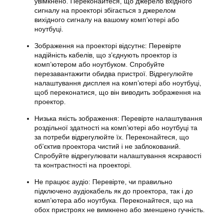
увімкнено. Переконайтеся, що джерело вхідного
сигналу на проекторі збігається з джерелом
вихідного сигналу на вашому комп’ютері або
ноутбуці.
Зображення на проекторі відсутнє: Перевірте
надійність кабелів, що з’єднують проектор із
комп’ютером або ноутбуком. Спробуйте
перезавантажити обидва пристрої. Відрегулюйте
налаштування дисплея на комп’ютері або ноутбуці,
щоб переконатися, що він виводить зображення на
проектор.
Низька якість зображення: Перевірте налаштування
роздільної здатності на комп’ютері або ноутбуці та
за потреби відрегулюйте їх. Переконайтеся, що
об’єктив проектора чистий і не заблокований.
Спробуйте відрегулювати налаштування яскравості
та контрастності на проекторі.
Не працює аудіо: Перевірте, чи правильно
підключено аудіокабель як до проектора, так і до
комп’ютера або ноутбука. Переконайтеся, що на
обох пристроях не вимкнено або зменшено гучність.