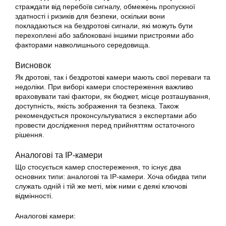
страждати від перебоїв сигналу, обмежень пропускної
здатності і ризиків для безпеки, оскільки вони
покладаються на бездротові сигнали, які можуть бути
перехоплені або заблоковані іншими пристроями або
факторами навколишнього середовища.
Висновок
Як дротові, так і бездротові камери мають свої переваги та
недоліки. При виборі камери спостереження важливо
враховувати такі фактори, як бюджет, місце розташування,
доступність, якість зображення та безпека. Також
рекомендується проконсультуватися з експертами або
провести дослідження перед прийняттям остаточного
рішення.
Аналогові та IP-камери
Що стосується камер спостереження, то існує два
основних типи: аналогові та IP-камери. Хоча обидва типи
служать одній і тій же меті, між ними є деякі ключові
відмінності.
Аналогові камери: