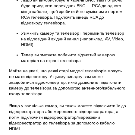
буде приєднати перехідник BNC — RCA до одного
кінця кабелю, щоб зробити його сумісним з портом
RCA телевізора. Підключіть кінець RCA до
відеовходу телевізора.
Увімкніть камеру та телевізор і перемкніть телевізор
на відповідний вхідний канал (наприклад, AV, Video,
HDMI).
Тепер ви зможете побачити відзнятий камерою
матеріал на екрані телевізора.
Майте на увазі, що деякі старі моделі телевізорів можуть
не мати відеовходу. У цьому випадку вам може
знадобитися відеоконвертер, який дозволить підключити
камеру до телевізора за допомогою антенного/кабельного
входу телевізора.
Якщо у вас кілька камер, ви також можете підключити їх до
відеореєстратора або мережевого відеореєстратора, а
потім підключити відеореєстратор/мережевий
відеореєстратор до телевізора за допомогою кабелю
HDMI.