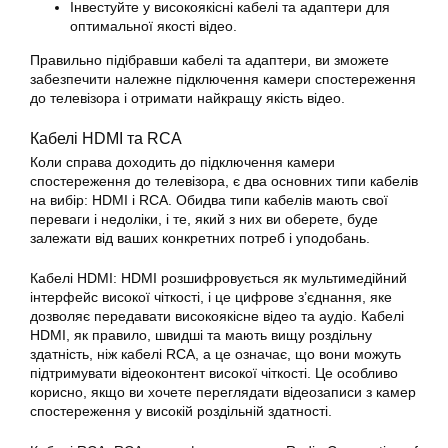
Інвестуйте у високоякісні кабелі та адаптери для
оптимальної якості відео.
Правильно підібравши кабелі та адаптери, ви зможете
забезпечити належне підключення камери спостереження
до телевізора і отримати найкращу якість відео.
Кабелі HDMI та RCA
Коли справа доходить до підключення камери
спостереження до телевізора, є два основних типи кабелів
на вибір: HDMI і RCA. Обидва типи кабелів мають свої
переваги і недоліки, і те, який з них ви оберете, буде
залежати від ваших конкретних потреб і уподобань.
Кабелі HDMI: HDMI розшифровується як мультимедійний
інтерфейс високої чіткості, і це цифрове з’єднання, яке
дозволяє передавати високоякісне відео та аудіо. Кабелі
HDMI, як правило, швидші та мають вищу роздільну
здатність, ніж кабелі RCA, а це означає, що вони можуть
підтримувати відеоконтент високої чіткості. Це особливо
корисно, якщо ви хочете переглядати відеозаписи з камер
спостереження у високій роздільній здатності.