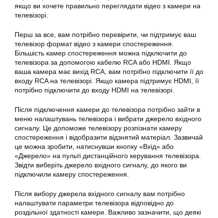
якщо ви хочете правильно переглядати відео з камери на
телевізорі.
Перш за все, вам потрібно перевірити, чи підтримує ваш
телевізор формат відео з камери спостереження.
Більшість камер спостереження можна підключити до
телевізора за допомогою кабелю RCA або HDMI. Якщо
ваша камера має вихід RCA, вам потрібно підключити її до
входу RCA на телевізорі. Якщо камера підтримує HDMI, її
потрібно підключити до входу HDMI на телевізорі.
Після підключення камери до телевізора потрібно зайти в
меню налаштувань телевізора і вибрати джерело вхідного
сигналу. Це допоможе телевізору розпізнати камеру
спостереження і відобразити відзнятий матеріал. Зазвичай
це можна зробити, натиснувши кнопку «Вхід» або
«Джерело» на пульті дистанційного керування телевізора.
Звідти виберіть джерело вхідного сигналу, до якого ви
підключили камеру спостереження.
Після вибору джерела вхідного сигналу вам потрібно
налаштувати параметри телевізора відповідно до
роздільної здатності камери. Важливо зазначити, що деякі