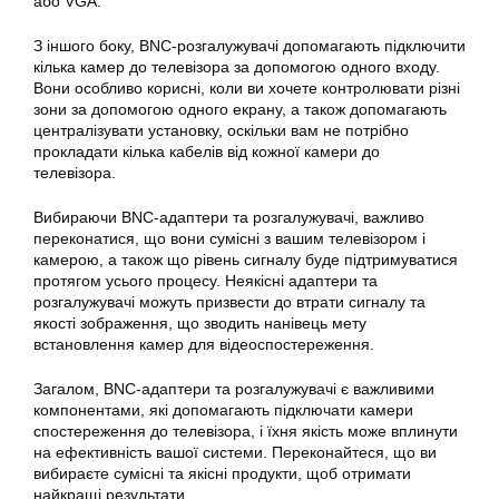
або VGA.
З іншого боку, BNC-розгалужувачі допомагають підключити
кілька камер до телевізора за допомогою одного входу.
Вони особливо корисні, коли ви хочете контролювати різні
зони за допомогою одного екрану, а також допомагають
централізувати установку, оскільки вам не потрібно
прокладати кілька кабелів від кожної камери до
телевізора.
Вибираючи BNC-адаптери та розгалужувачі, важливо
переконатися, що вони сумісні з вашим телевізором і
камерою, а також що рівень сигналу буде підтримуватися
протягом усього процесу. Неякісні адаптери та
розгалужувачі можуть призвести до втрати сигналу та
якості зображення, що зводить нанівець мету
встановлення камер для відеоспостереження.
Загалом, BNC-адаптери та розгалужувачі є важливими
компонентами, які допомагають підключати камери
спостереження до телевізора, і їхня якість може вплинути
на ефективність вашої системи. Переконайтеся, що ви
вибираєте сумісні та якісні продукти, щоб отримати
найкращі результати.