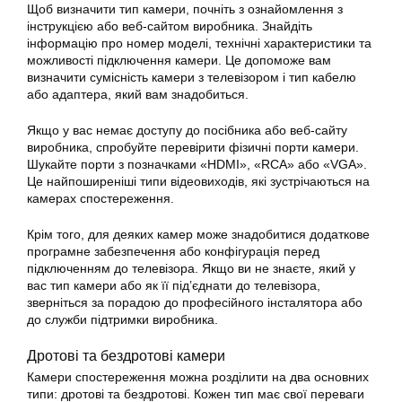
Щоб визначити тип камери, почніть з ознайомлення з
інструкцією або веб-сайтом виробника. Знайдіть
інформацію про номер моделі, технічні характеристики та
можливості підключення камери. Це допоможе вам
визначити сумісність камери з телевізором і тип кабелю
або адаптера, який вам знадобиться.
Якщо у вас немає доступу до посібника або веб-сайту
виробника, спробуйте перевірити фізичні порти камери.
Шукайте порти з позначками «HDMI», «RCA» або «VGA».
Це найпоширеніші типи відеовиходів, які зустрічаються на
камерах спостереження.
Крім того, для деяких камер може знадобитися додаткове
програмне забезпечення або конфігурація перед
підключенням до телевізора. Якщо ви не знаєте, який у
вас тип камери або як її під’єднати до телевізора,
зверніться за порадою до професійного інсталятора або
до служби підтримки виробника.
Дротові та бездротові камери
Камери спостереження можна розділити на два основних
типи: дротові та бездротові. Кожен тип має свої переваги