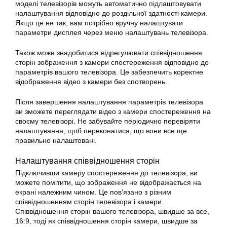
моделі телевізорів можуть автоматично підлаштовувати
налаштування відповідно до роздільної здатності камери.
Якщо це не так, вам потрібно вручну налаштувати
параметри дисплея через меню налаштувань телевізора.
Також може знадобитися відрегулювати співвідношення
сторін зображення з камери спостереження відповідно до
параметрів вашого телевізора. Це забезпечить коректне
відображення відео з камери без спотворень.
Після завершення налаштування параметрів телевізора
ви зможете переглядати відео з камери спостереження на
своєму телевізорі. Не забувайте періодично перевіряти
налаштування, щоб переконатися, що вони все ще
правильно налаштовані.
Налаштування співвідношення сторін
Підключивши камеру спостереження до телевізора, ви
можете помітити, що зображення не відображається на
екрані належним чином. Це пов’язано з різним
співвідношенням сторін телевізора і камери.
Співвідношення сторін вашого телевізора, швидше за все,
16:9, тоді як співвідношення сторін камери, швидше за