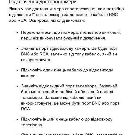
Підключення дротової камери
Якщо у вас дротова камера спостереження, вам потрібно
підключити її до телевізора за допомогою кабелю BNC
або RCA. Ось кроки, які слід виконати:
Переконайтеся, що і камера, і телевізор вимкнені,
перш ніж виконувати будь-які підключення.
Знайдіть порт відеовиходу камери. Це буде порт
BNC або RCA, залежно від типу кабелю, який ви
використовуєте.
Підключіть один кінець кабелю до відеовиходу
камери.
Знайдіть відеовхідний порт телевізора. Зазвичай
його можна знайти на бічній або задній панелі
телевізора. Залежно від кабелю, який ви
використовуєте, це може бути порт BNC або порт
RCA.
Підключіть інший кінець кабелю до відеовходу
телевізора.
Якщо ви використовуєте кабель BNC, вам потрібно