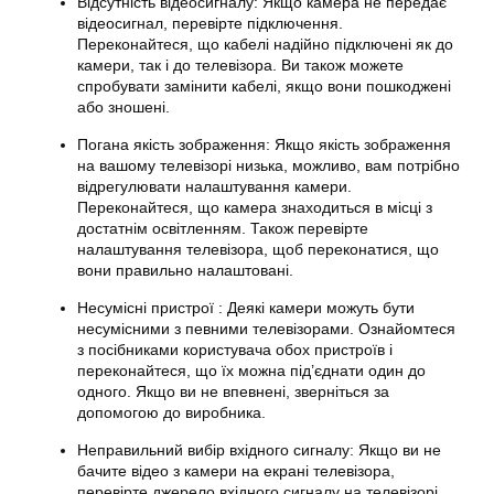
Відсутність відеосигналу: Якщо камера не передає
відеосигнал, перевірте підключення.
Переконайтеся, що кабелі надійно підключені як до
камери, так і до телевізора. Ви також можете
спробувати замінити кабелі, якщо вони пошкоджені
або зношені.
Погана якість зображення: Якщо якість зображення
на вашому телевізорі низька, можливо, вам потрібно
відрегулювати налаштування камери.
Переконайтеся, що камера знаходиться в місці з
достатнім освітленням. Також перевірте
налаштування телевізора, щоб переконатися, що
вони правильно налаштовані.
Несумісні пристрої : Деякі камери можуть бути
несумісними з певними телевізорами. Ознайомтеся
з посібниками користувача обох пристроїв і
переконайтеся, що їх можна під’єднати один до
одного. Якщо ви не впевнені, зверніться за
допомогою до виробника.
Неправильний вибір вхідного сигналу: Якщо ви не
бачите відео з камери на екрані телевізора,
перевірте джерело вхідного сигналу на телевізорі.