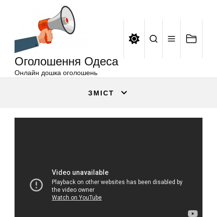
Оголошення
Перейти
Одеса
до
вмісту
Оголошення Одеса
Онлайн дошка оголошень
ЗМІСТ