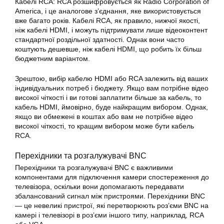
Кабелі RCA: RCA розшифровується як Radio Corporation of
America, і це аналогове з’єднання, яке використовується
вже багато років. Кабелі RCA, як правило, нижчої якості,
ніж кабелі HDMI, і можуть підтримувати лише відеоконтент
стандартної роздільної здатності. Однак вони часто
коштують дешевше, ніж кабелі HDMI, що робить їх більш
бюджетним варіантом.
Зрештою, вибір кабелю HDMI або RCA залежить від ваших
індивідуальних потреб і бюджету. Якщо вам потрібне відео
високої чіткості і ви готові заплатити більше за кабель, то
кабель HDMI, ймовірно, буде найкращим вибором. Однак,
якщо ви обмежені в коштах або вам не потрібне відео
високої чіткості, то кращим вибором може бути кабель
RCA.
Перехідники та розгалужувачі BNC
Перехідники та розгалужувачі BNC є важливими
компонентами для підключення камери спостереження до
телевізора, оскільки вони допомагають передавати
збалансований сигнал між пристроями. Перехідники BNC
— це невеликі пристрої, які перетворюють роз’єми BNC на
камері і телевізорі в роз’єми іншого типу, наприклад, RCA