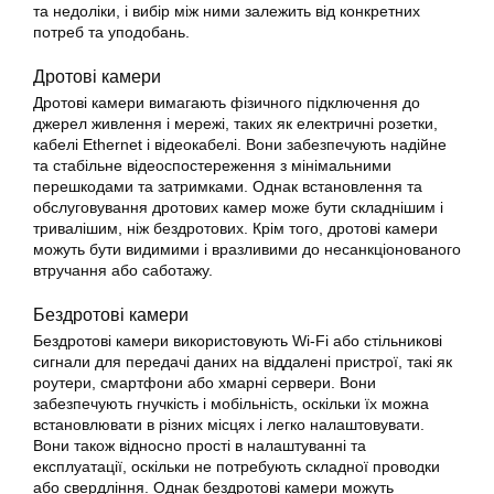
та недоліки, і вибір між ними залежить від конкретних
потреб та уподобань.
Дротові камери
Дротові камери вимагають фізичного підключення до
джерел живлення і мережі, таких як електричні розетки,
кабелі Ethernet і відеокабелі. Вони забезпечують надійне
та стабільне відеоспостереження з мінімальними
перешкодами та затримками. Однак встановлення та
обслуговування дротових камер може бути складнішим і
тривалішим, ніж бездротових. Крім того, дротові камери
можуть бути видимими і вразливими до несанкціонованого
втручання або саботажу.
Бездротові камери
Бездротові камери використовують Wi-Fi або стільникові
сигнали для передачі даних на віддалені пристрої, такі як
роутери, смартфони або хмарні сервери. Вони
забезпечують гнучкість і мобільність, оскільки їх можна
встановлювати в різних місцях і легко налаштовувати.
Вони також відносно прості в налаштуванні та
експлуатації, оскільки не потребують складної проводки
або свердління. Однак бездротові камери можуть