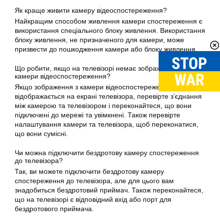
Як краще живити камеру відеоспостереження?
Найкращим способом живлення камери спостереження є
використання спеціального блоку живлення. Використання
блоку живлення, не призначеного для камери, може
призвести до пошкодження камери або блоку живлення.
Що робити, якщо на телевізорі немає зображення з
камери відеоспостереження?
Якщо зображення з камери відеоспостереження не
відображається на екрані телевізора, перевірте з’єднання
між камерою та телевізором і переконайтеся, що вони
підключені до мережі та увімкнені. Також перевірте
налаштування камери та телевізора, щоб переконатися,
що вони сумісні.
Чи можна підключити бездротову камеру спостереження
до телевізора?
Так, ви можете підключити бездротову камеру
спостереження до телевізора, але для цього вам
знадобиться бездротовий приймач. Також переконайтеся,
що на телевізорі є відповідний вхід або порт для
бездротового приймача.