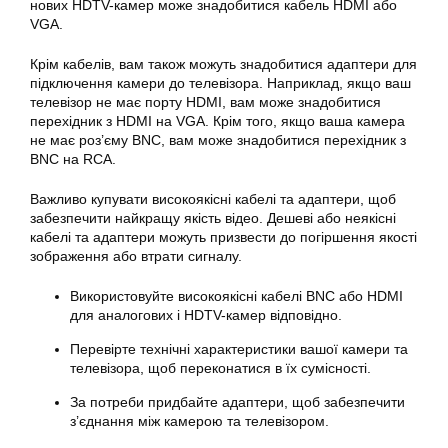
нових HDTV-камер може знадобитися кабель HDMI або
VGA.
Крім кабелів, вам також можуть знадобитися адаптери для
підключення камери до телевізора. Наприклад, якщо ваш
телевізор не має порту HDMI, вам може знадобитися
перехідник з HDMI на VGA. Крім того, якщо ваша камера
не має роз’єму BNC, вам може знадобитися перехідник з
BNC на RCA.
Важливо купувати високоякісні кабелі та адаптери, щоб
забезпечити найкращу якість відео. Дешеві або неякісні
кабелі та адаптери можуть призвести до погіршення якості
зображення або втрати сигналу.
Використовуйте високоякісні кабелі BNC або HDMI
для аналогових і HDTV-камер відповідно.
Перевірте технічні характеристики вашої камери та
телевізора, щоб переконатися в їх сумісності.
За потреби придбайте адаптери, щоб забезпечити
з’єднання між камерою та телевізором.