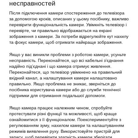
несправностей
Після підключення камери спостереження до телевізора
за допомогою кроків, описаних у цьому посібнику, важливо
перевірити функціональність камери. Увімкніть телевізор і
перевірте, чи правильно відображається на екрані
зображення з камери. За потреби відрегулюйте кут нахилу
та фокус камери, щоб отримати найкраще зображення.
Якщо у вас виникли проблеми з роботою камери, усуньте
несправність. Переконайтеся, що всі кабельні з’єднання
надійно під’єднані і що камера отримує живлення.
Переконайтеся, що телевізор увімкнено на правильний
вхідний канал, а налаштування камери налаштовано
правильно. Якщо проблема не зникає, зверніться до
посібника користувача камери або до служби технічної
підтримки для отримання подальшої допомоги.
Якщо камера працює належним чином, спробуйте
протестувати різні функції та можливості, щоб краще
ознайомитися з її функціоналом. Поекспериментуйте з
регулюванням зуму, нахилом камери та налаштуванням
режимів виявлення руху. Використовуйте пристрій для
запису, щоб перевірити здатність камери зберігати