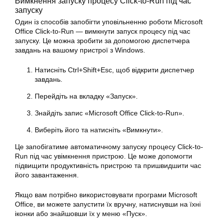
Вимкнення запуску процесу Click-to-Run під час
запуску
Один із способів запобігти уповільненню роботи Microsoft
Office Click-to-Run — вимкнути запуск процесу під час
запуску. Це можна зробити за допомогою диспетчера
завдань на вашому пристрої з Windows.
Натисніть Ctrl+Shift+Esc, щоб відкрити диспетчер
завдань.
Перейдіть на вкладку «Запуск».
Знайдіть запис «Microsoft Office Click-to-Run».
Виберіть його та натисніть «Вимкнути».
Це запобігатиме автоматичному запуску процесу Click-to-
Run під час увімкнення пристрою. Це може допомогти
підвищити продуктивність пристрою та пришвидшити час
його завантаження.
Якщо вам потрібно використовувати програми
Microsoft
Office, ви можете запустити їх вручну, натиснувши на їхні
іконки або знайшовши їх у меню «Пуск».