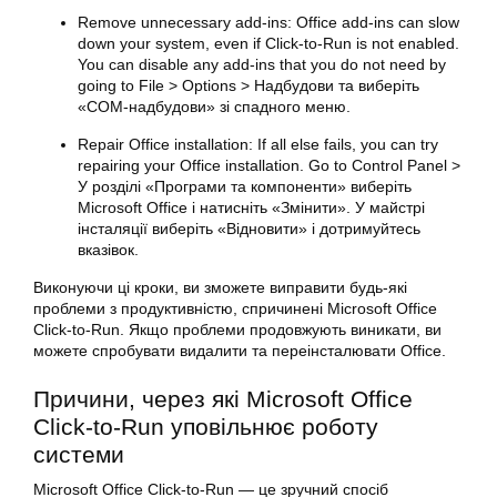
Remove unnecessary add-ins:
Office
add-ins can slow
down your system, even if Click-to-Run is not enabled.
You can disable any add-ins that you do not need by
going to File > Options > Надбудови та виберіть
«COM-надбудови» зі спадного меню.
Repair Office installation: If all else fails, you can try
repairing your Office installation. Go to Control Panel >
У розділі «Програми та компоненти» виберіть
Microsoft Office і натисніть «Змінити». У майстрі
інсталяції виберіть «Відновити» і дотримуйтесь
вказівок.
Виконуючи ці кроки, ви зможете виправити будь-які
проблеми з продуктивністю, спричинені Microsoft Office
Click-to-Run. Якщо проблеми продовжують виникати, ви
можете спробувати видалити та переінсталювати
Office
.
Причини, через які Microsoft Office
Click-to-Run уповільнює роботу
системи
Microsoft
Office
Click-to-Run — це зручний спосіб