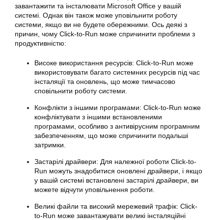
завантажити та інсталювати Microsoft Office у вашій
системі. Однак він також може уповільнити роботу
системи, якщо ви не будете обережними. Ось деякі з
причин, чому Click-to-Run може спричинити проблеми з
продуктивністю:
Високе використання ресурсів: Click-to-Run може
використовувати багато системних ресурсів під час
інсталяції та оновлень, що може тимчасово
сповільнити роботу системи.
Конфлікти з іншими програмами: Click-to-Run може
конфліктувати з іншими встановленими
програмами, особливо з антивірусним програмним
забезпеченням, що може спричинити подальші
затримки.
Застарілі драйвери: Для належної роботи Click-to-
Run можуть знадобитися оновлені драйвери, і якщо
у вашій системі встановлені застарілі драйвери, ви
можете відчути
уповільнення роботи
.
Великі файли та високий мережевий трафік: Click-
to-Run може завантажувати великі інсталяційні