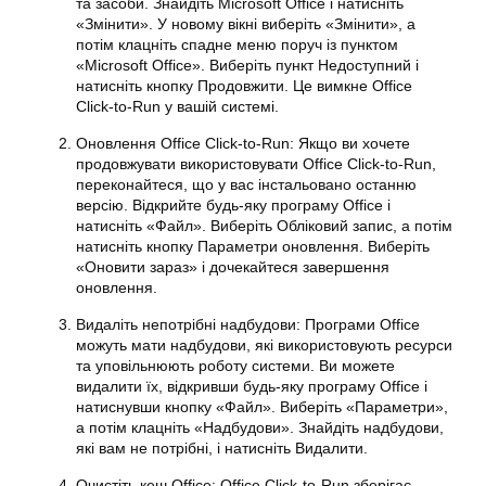
та засоби. Знайдіть
Microsoft
Office і натисніть
«Змінити». У новому вікні виберіть «Змінити», а
потім клацніть спадне меню поруч із пунктом
«Microsoft Office». Виберіть пункт Недоступний і
натисніть
кнопку
Продовжити. Це вимкне Office
Click-to-Run у вашій системі.
Оновлення Office Click-to-Run: Якщо ви хочете
продовжувати використовувати
Office
Click-to-Run,
переконайтеся, що у вас інстальовано останню
версію. Відкрийте будь-яку програму Office і
натисніть «Файл». Виберіть Обліковий запис, а потім
натисніть
кнопку
Параметри оновлення. Виберіть
«Оновити зараз» і дочекайтеся завершення
оновлення.
Видаліть непотрібні надбудови: Програми Office
можуть мати надбудови, які використовують ресурси
та уповільнюють роботу системи. Ви можете
видалити їх, відкривши будь-яку програму Office і
натиснувши
кнопку
«Файл». Виберіть «Параметри»,
а потім клацніть «Надбудови». Знайдіть надбудови,
які вам не потрібні, і натисніть Видалити.
Очистіть кеш Office: Office Click-to-Run зберігає