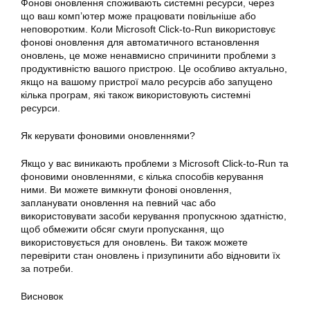
Фонові оновлення споживають системні ресурси, через
що ваш комп’ютер може працювати повільніше або
неповоротким. Коли
Microsoft
Click-to-Run використовує
фонові оновлення для автоматичного встановлення
оновлень, це може ненавмисно спричинити проблеми з
продуктивністю вашого пристрою. Це особливо актуально,
якщо на вашому пристрої мало ресурсів або запущено
кілька програм, які також використовують системні
ресурси.
Як керувати фоновими оновленнями?
Якщо у вас виникають проблеми з Microsoft Click-to-Run та
фоновими оновленнями, є кілька способів керування
ними. Ви можете вимкнути фонові оновлення,
запланувати оновлення на певний час або
використовувати засоби керування пропускною здатністю,
щоб обмежити обсяг смуги пропускання, що
використовується для оновлень. Ви також можете
перевірити стан оновлень і призупинити або відновити їх
за потреби.
Висновок