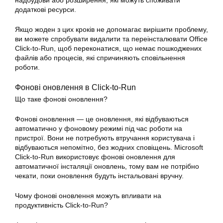
надбудови або розширення, які можуть споживати
додаткові ресурси.
Якщо жоден з цих кроків не допомагає вирішити проблему,
ви можете спробувати видалити та переінсталювати Office
Click-to-Run, щоб переконатися, що немає пошкоджених
файлів або процесів, які спричиняють сповільнення
роботи
.
Фонові оновлення в Click-to-Run
Що таке фонові оновлення?
Фонові оновлення — це оновлення, які відбуваються
автоматично у фоновому режимі під час роботи на
пристрої. Вони не потребують втручання користувача і
відбуваються непомітно, без жодних сповіщень. Microsoft
Click-to-Run використовує фонові оновлення для
автоматичної інсталяції оновлень, тому вам не потрібно
чекати, поки оновлення будуть інстальовані вручну.
Чому фонові оновлення можуть впливати на
продуктивність Click-to-Run?