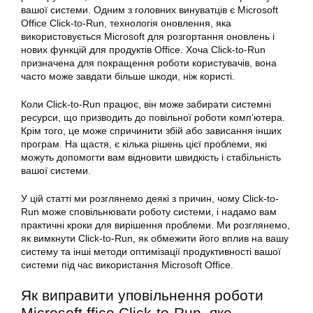
вашої системи. Одним з головних винуватців є
Microsoft
Office Click-to-Run, технологія оновлення, яка
використовується Microsoft для розгортання оновлень і
нових функцій для продуктів Office. Хоча Click-to-Run
призначена для покращення роботи користувачів, вона
часто може завдати більше шкоди, ніж користі.
Коли Click-to-Run працює, він може забирати системні
ресурси, що призводить до повільної
роботи
комп’ютера.
Крім того, це може спричинити збій або зависання інших
програм. На щастя, є кілька рішень цієї проблеми, які
можуть допомогти вам відновити швидкість і стабільність
вашої системи.
У цій статті ми розглянемо деякі з причин, чому Click-to-
Run може сповільнювати роботу системи, і надамо вам
практичні кроки для вирішення проблеми. Ми розглянемо,
як вимкнути Click-to-Run, як обмежити його вплив на вашу
систему та інші методи оптимізації продуктивності вашої
системи під час використання
Microsoft
Office.
Як виправити
уповільнення роботи
Microsoft ffice Click-to-Run, яке