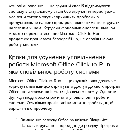
Фонові оновлення — це зручний спосіб підтримувати
систему в актуальному стані без втручання користувача,
але вони також можуть спричинити проблеми з
продуктивністю вашого пристрою, якщо ними не керувати
належним чином. Керуючи фоновими оновленнями, ви
можете переконатися, що Microsoft Click-to-Run
продовжує працювати безперебійно, не сповільнюючи
роботу системи.
Кроки для усунення
уповільнення
роботи
Microsoft Office
Click-to-Run,
яке сповільнює роботу системи
Microsoft Office Click-to-Run — це функція, яка дозволяє
користувачам швидко отримувати доступ до своїх програм
Office, не чекаючи на інсталяцію всього пакету. Однак ця
функція іноді може спричинити
уповільнення роботи
системи. Ось кілька кроків, які ви можете зробити, щоб
вирішити цю проблему:
Вимкнення запуску Office за кліком: Відкрийте
Панель керування і перейдіть до розділу Програми