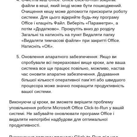
файли в кеші, який іноді може бути пошкоджений.
Очищення кешу може допомогти прискорити роботу
системи. Для цього відкрийте будь-яку програму
Office і клацніть Файл. Виберіть «Параметри», а
потім «Додатково». Прокрутіть вниз до розділу
Загальні та натисніть на пункт Видаляти папку
«Видаляти тимчасові файли» при закритті Office.
Натисніть «ОК».
Оновлення апаратного забезпечення: Якщо ви
спробували всі перераховані вище кроки, але ваша
система все ще працює повільно, можливо, настав
час оновити апаратне забезпечення. Додавання
більшої кількості оперативної пам’яті або швидшого
процесора може значно покращити продуктивність
вашої системи.
Виконуючи ці кроки, ви зможете вирішити проблему
уповільнення роботи Microsoft
Office Click-to-Run у вашій
системі. Не забувайте оновлювати програми Office і
видаляти непотрібні надбудови для оптимальної
продуктивності.