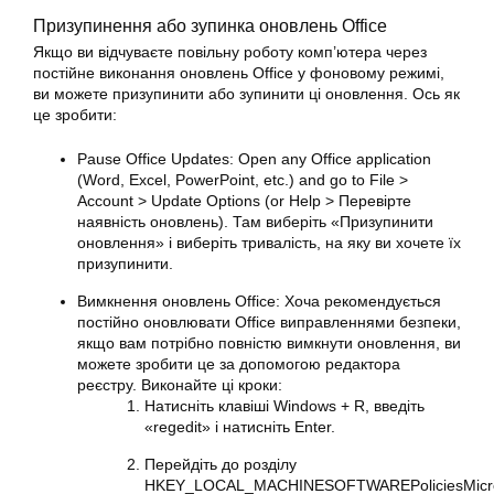
Призупинення або зупинка оновлень Office
Якщо ви відчуваєте повільну роботу комп’ютера через
постійне виконання оновлень Office у фоновому режимі,
ви можете призупинити або зупинити ці оновлення. Ось як
це зробити:
Pause Office Updates: Open any
Office
application
(Word, Excel, PowerPoint, etc.) and go to File >
Account > Update Options (or Help > Перевірте
наявність оновлень). Там виберіть «Призупинити
оновлення» і виберіть тривалість, на яку ви хочете їх
призупинити.
Вимкнення оновлень Office: Хоча рекомендується
постійно оновлювати Office виправленнями безпеки,
якщо вам потрібно повністю вимкнути оновлення, ви
можете зробити це за допомогою редактора
реєстру. Виконайте ці кроки:
Натисніть клавіші Windows + R, введіть
«regedit» і натисніть Enter.
Перейдіть до розділу
HKEY_LOCAL_MACHINESOFTWAREPoliciesMicroso