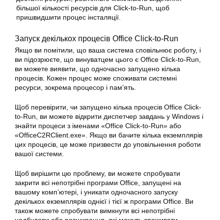
більшої кількості ресурсів для Click-to-Run, щоб
пришвидшити процес інсталяції.
Запуск декількох процесів Office Click-to-Run
Якщо ви помітили, що ваша система сповільнює роботу, і
ви підозрюєте, що винуватцем цього є Office Click-to-Run,
ви можете виявити, що одночасно запущено кілька
процесів. Кожен процес може споживати системні
ресурси, зокрема процесор і пам’ять.
Щоб перевірити, чи запущено кілька процесів Office Click-
to-Run, ви можете відкрити диспетчер завдань у Windows і
знайти процеси з іменами «Office Click-to-Run» або
«OfficeC2RClient.exe». Якщо ви бачите кілька екземплярів
цих процесів, це може призвести до
уповільнення роботи
вашої системи.
Щоб вирішити цю проблему, ви можете спробувати
закрити всі непотрібні програми Office, запущені на
вашому комп’ютері, і уникати одночасного запуску
декількох екземплярів однієї і тієї ж програми Office. Ви
також можете спробувати вимкнути всі непотрібні