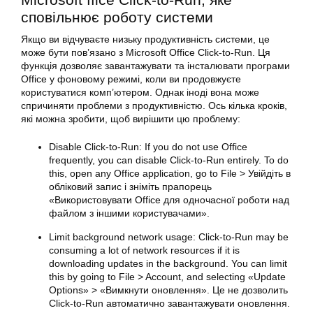
сповільнює роботу системи
Якщо ви відчуваєте низьку продуктивність системи, це
може бути пов’язано з Microsoft Office Click-to-Run. Ця
функція дозволяє завантажувати та інсталювати програми
Office у фоновому режимі, коли ви продовжуєте
користуватися комп’ютером. Однак іноді вона може
спричиняти проблеми з продуктивністю. Ось кілька кроків,
які можна зробити, щоб вирішити цю проблему:
Disable Click-to-Run: If you do not use Office
frequently, you can disable Click-to-Run entirely. To do
this, open any Office application, go to File > Увійдіть в
обліковий запис і зніміть прапорець
«Використовувати
Office
для одночасної
роботи
над
файлом з іншими користувачами».
Limit background network usage: Click-to-Run may be
consuming a lot of network resources if it is
downloading updates in the background. You can limit
this by going to File > Account, and selecting «Update
Options» > «Вимкнути оновлення». Це не дозволить
Click-to-Run автоматично завантажувати оновлення.