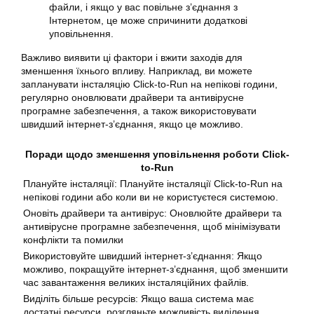
файли, і якщо у вас повільне з’єднання з
Інтернетом, це може спричинити додаткові
уповільнення
.
Важливо виявити ці фактори і вжити заходів для
зменшення їхнього впливу. Наприклад, ви можете
запланувати інсталяцію Click-to-Run на непікові години,
регулярно оновлювати драйвери та антивірусне
програмне забезпечення, а також використовувати
швидший інтернет-з’єднання, якщо це можливо.
Поради щодо зменшення
уповільнення роботи
Click-
to-Run
Плануйте інсталяції: Плануйте інсталяції Click-to-Run на
непікові години або коли ви не користуєтеся системою.
Оновіть драйвери та антивірус: Оновлюйте драйвери та
антивірусне програмне забезпечення, щоб мінімізувати
конфлікти та помилки
Використовуйте швидший інтернет-з’єднання: Якщо
можливо, покращуйте інтернет-з’єднання, щоб зменшити
час завантаження великих інсталяційних файлів.
Виділіть більше ресурсів: Якщо ваша система має
достатні ресурси, розгляньте можливість виділення