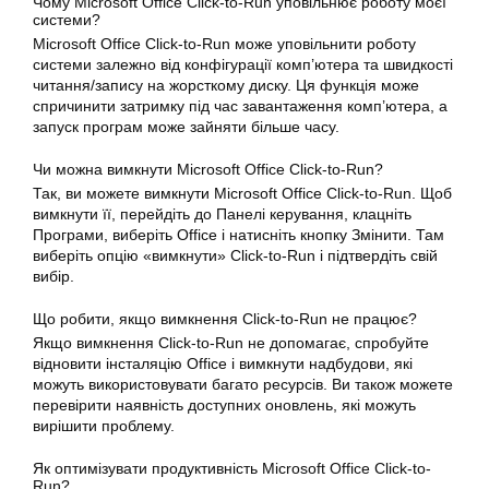
Чому Microsoft Office Click-to-Run уповільнює роботу моєї
системи?
Microsoft Office Click-to-Run може уповільнити роботу
системи залежно від конфігурації комп’ютера та швидкості
читання/запису на жорсткому диску. Ця функція може
спричинити затримку під час завантаження комп’ютера, а
запуск програм може зайняти більше часу.
Чи можна вимкнути Microsoft Office Click-to-Run?
Так, ви можете вимкнути Microsoft Office Click-to-Run. Щоб
вимкнути її, перейдіть до Панелі керування, клацніть
Програми, виберіть Office і натисніть
кнопку
Змінити. Там
виберіть опцію «вимкнути» Click-to-Run і підтвердіть свій
вибір.
Що робити, якщо вимкнення Click-to-Run не працює?
Якщо вимкнення Click-to-Run не допомагає, спробуйте
відновити інсталяцію Office і вимкнути надбудови, які
можуть використовувати багато ресурсів. Ви також можете
перевірити наявність доступних оновлень, які можуть
вирішити проблему.
Як оптимізувати продуктивність Microsoft Office Click-to-
Run?