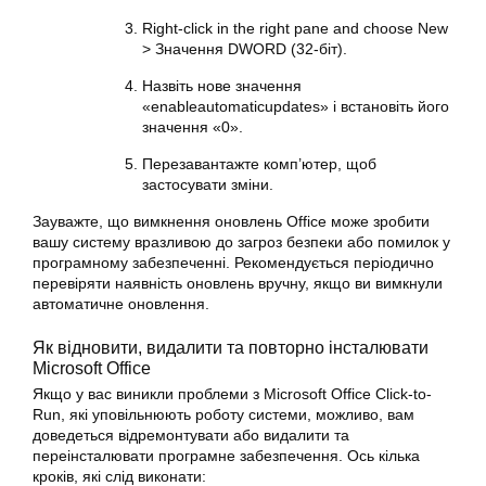
Right-click in the right pane and choose New
> Значення DWORD (32-біт).
Назвіть нове значення
«enableautomaticupdates» і встановіть його
значення «0».
Перезавантажте комп’ютер, щоб
застосувати зміни.
Зауважте, що вимкнення оновлень Office може зробити
вашу систему вразливою до загроз безпеки або помилок у
програмному забезпеченні. Рекомендується періодично
перевіряти наявність оновлень вручну, якщо ви вимкнули
автоматичне оновлення.
Як відновити, видалити та повторно інсталювати
Microsoft
Office
Якщо у вас виникли проблеми з Microsoft Office Click-to-
Run, які уповільнюють роботу системи, можливо, вам
доведеться відремонтувати або видалити та
переінсталювати програмне забезпечення. Ось кілька
кроків, які слід виконати: