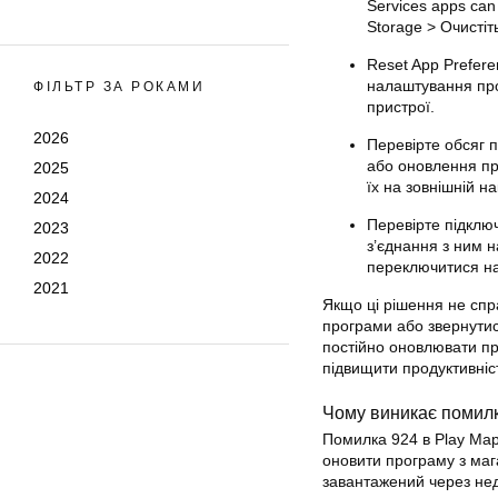
Services apps can 
Storage > Очистіт
Reset App Preferen
налаштування про
ФІЛЬТР ЗА РОКАМИ
пристрої.
2026
Перевірте обсяг 
або оновлення пр
2025
їх на зовнішній н
2024
Перевірте підключ
2023
з’єднання з ним 
2022
переключитися на
2021
Якщо ці
рішення
не спр
програми або звернути
постійно оновлювати пр
підвищити продуктивніс
Чому виникає помил
Помилка 924 в Play Мар
оновити програму з маг
завантажений через нед