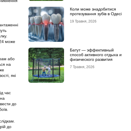
иникнення
Коли може знадобитися
протезування зубів в Одесі
19 Травня, 2026
антаженні
жуть
лку.
924 може
Батут — эффективный
способ активного отдыха и
рам або
физического развития
ься на
7 Травня, 2026
оже
сті, які
ід час
 на
звести до
боїв.
слідкам.
рій до