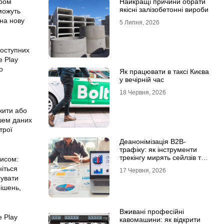
іром
Найкращі причини обрати
якісні залізобетонні вироби
можуть
на нову
5 Липня, 2026
доступних
le
Play
о
Як працювати в таксі Києва
у вечірній час
18 Червня, 2026
жити або
ешем даних
трої
Деанонімізація B2B-
трафіку: як інструменти
трекінгу мирять сейлзів та
писом:
маркетологів
ніться
17 Червня, 2026
рувати
рішень,
Вживані професійні
 Play
кавомашини: як відкрити