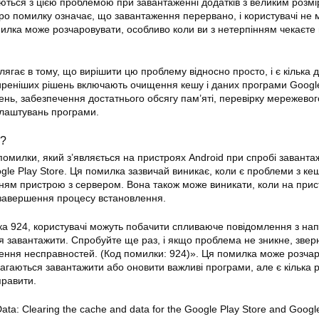
аються з цією проблемою при завантаженні додатків з великим розм
о помилку означає, що завантаження перервано, і користувачі не 
илка може розчаровувати, особливо коли ви з нетерпінням чекаєте 
ягає в тому, що вирішити цю проблему відносно просто, і є кілька 
ширеніших рішень включають очищення кешу і даних програми Goog
ень, забезпечення достатнього обсягу пам’яті, перевірку мережевог
алаштувань програми.
4?
помилки
, який з’являється на пристроях Android при спробі заванта
gle Play Store. Ця помилка зазвичай виникає, коли є проблеми з к
нням пристрою з сервером. Вона також може виникати, коли на прис
 завершення процесу встановлення.
а 924, користувачі можуть побачити спливаюче повідомлення з на
я завантажити. Спробуйте ще раз, і якщо проблема не зникне, звер
нення несправностей. (Код
помилки
: 924)». Ця помилка може розча
магаються завантажити або оновити важливі програми, але є кілька 
правити.
ata: Clearing the cache and data for the Google
Play
Store and Google