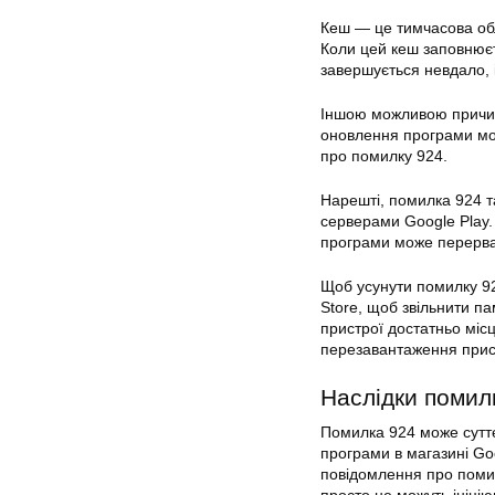
Кеш — це тимчасова обла
Коли цей кеш заповнюєт
завершується невдало, і
Іншою можливою причи
оновлення програми мож
про помилку 924.
Нарешті, помилка 924 т
серверами Google
Play
програми може перерват
Щоб усунути помилку 92
Store, щоб звільнити па
пристрої достатньо міс
перезавантаження при
Наслідки помил
Помилка 924 може сутт
програми в магазині Goo
повідомлення про помил