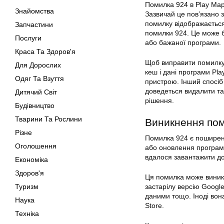
Помилка 924 в
Play
Марк
Знайомства
Зазвичай це пов’язано
помилку відображаєтьс
Запчастини
помилки 924. Це може б
Послуги
або бажаної програми.
Краса Та Здоров'я
Щоб виправити помилку 
Для Дорослих
кеш і дані програми Pl
Одяг Та Взуття
пристрою. Інший спосіб
доведеться видалити т
Дитячий Світ
рішення
.
Будівництво
Тварини Та Рослини
Виникнення
по
Різне
Помилка 924 є поширено
Оголошення
або оновлення програми
вдалося завантажити до
Економіка
Здоров'я
Ця помилка може виника
Туризм
застарілу версію Google
даними тощо. Іноді вон
Наука
Store.
Техніка