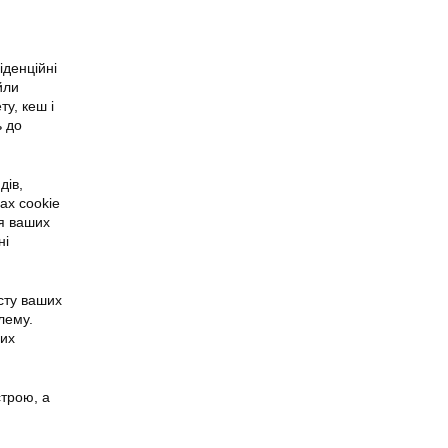
іденційні
йли
у, кеш і
ь до
дів,
ах cookie
ня ваших
ні
сту ваших
лему.
них
строю, а