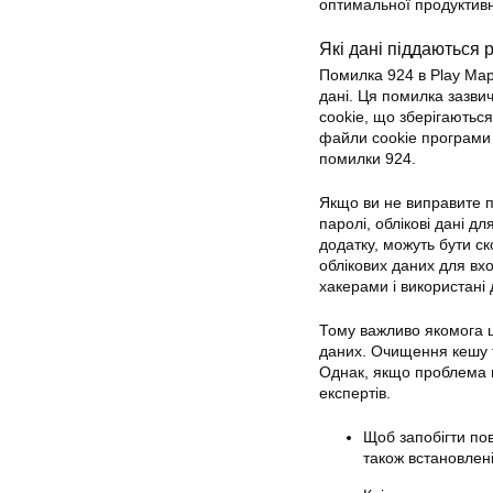
оптимальної продуктивн
Які дані піддаються 
Помилка 924 в Play Мар
дані. Ця помилка зазви
cookie, що зберігаються
файли cookie програми
помилки
924.
Якщо ви не виправите по
паролі, облікові дані д
додатку, можуть бути с
облікових даних для вхо
хакерами і використані 
Тому важливо якомога ш
даних. Очищення кешу т
Однак, якщо проблема 
експертів.
Щоб запобігти по
також встановлен