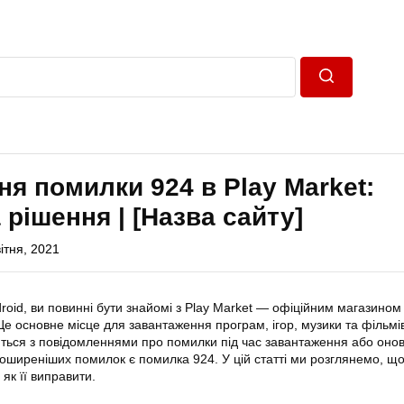
Пошук
я помилки 924 в Play Market:
 рішення | [Назва сайту]
ітня, 2021
oid, ви повинні бути знайомі з Play
Market
— офіційним магазином 
Це основне місце для завантаження програм, ігор, музики та фільмі
аються з повідомленнями про
помилки
під час завантаження або оно
оширеніших помилок є помилка 924. У цій статті ми розглянемо, щ
як її виправити.