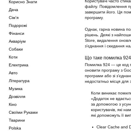
Користувачі часто стик
Корисно Знати
файлу. Повідомлення пр
Дача
завершити його. Ця пом
Сім'я
програму.
Подорожі
Однак, гарна новина пол
Фінанси
рішень. Деякі з найпо
Store, видалення оновл
Акваріум
з’єднання і скидання н
Собаки
Коти
Що таке помилка 92
Помилка 924 — це код
Електрика
оновити програму з Goo
Авто
програми або зі з’єдна
Література
недостатньо місця для
Музика
Коли виникає помилк
Дозвілля
«Додаток не вдаєтьс
за допомогою з усу
Кіно
користувачів, які на
Своїми Руками
які допоможуть її ви
Тварини
Clear Cache and D
Polska