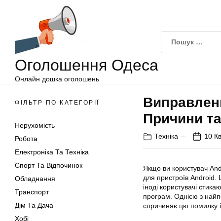
Оголошення
Перейти
Одеса
до
вмісту
Оголошення Одеса
Онлайн дошка оголошень
Виправленн
ФІЛЬТР ПО КАТЕГОРІЇ
Причини та
Нерухомість
Техніка
10 Кв
Робота
Електроніка Та Техніка
Спорт Та Відпочинок
Якщо ви користувач Andr
для пристроїв Android. 
Обладнання
іноді користувачі стик
Транспорт
програм. Однією з найп
Дім Та Дача
спричиняє цю помилку і 
Хобі