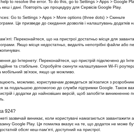
help to resolve the error. To do this, go to Settings > Apps > Google Pl
ь кеш і дані. Повторіть цю процедуру для Сервісів Google Play.
ces: Go to Settings > Apps > More options (three dots) > Скиньте
грами. Це призведе до скидання дозволів і налаштувань додатків н
пам’яті: Переконайтеся, що на пристрої достатньо місця для заван
ограми. Якщо місця недостатньо, видаліть непотрібні файли або пе
акопичувач.
ення до Інтернету: Переконайтеся, що пристрій підключено до Інтер
надійне та стабільне. Спробуйте скинути налаштування Wi-Fi роутер
 мобільний зв’язок, якщо це можливо.
ацюють, можливо, користувачам доведеться зв’язатися з розробни
ся за подальшою допомогою до служби підтримки Google. Також ва
истрій і додатки до найновіших версій, щоб запобігти виникненню п
ть.
ка 924?
кеті зазвичай виникає, коли користувачі намагаються завантажити 
азину Google Play. Ця помилка вказує на те, що додаток не може бу
остатній обсяг кеш-пам’яті, доступний на пристрої.