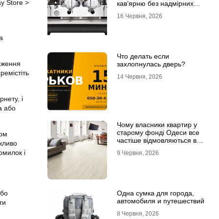
ay Store >
кав’ярню без надмірних
інвестицій
16 Червня, 2026
а
Что делать если
таження
захлопнулась дверь?
ремістіть
14 Червня, 2026
нету, і
а або
Чому власники квартир у
старому фонді Одеси все
ком
частіше відмовляються від
жливо
лінолеуму на користь
омилок і
9 Червня, 2026
ламінату
або
Одна сумка для города,
автомобиля и путешествий
ти
8 Червня, 2026