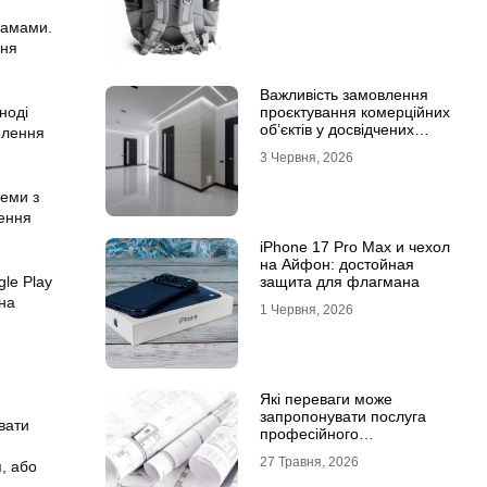
грамами.
ння
Важливість замовлення
ноді
проєктування комерційних
об’єктів у досвідчених
млення
фахівців
3 Червня, 2026
леми з
ження
iPhone 17 Pro Max и чехол
на Айфон: достойная
le Play
защита для флагмана
 на
1 Червня, 2026
Які переваги може
запропонувати послуга
вати
професійного
проєктування будинку
27 Травня, 2026
, або