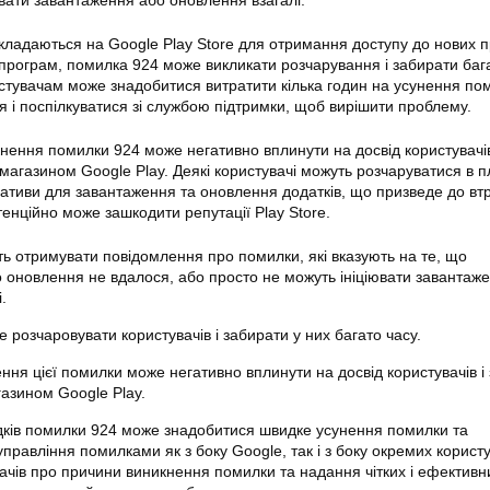
ювати завантаження або оновлення взагалі.
окладаються на Google Play Store для отримання доступу до нових п
програм, помилка 924 може викликати розчарування і забирати бага
стувачам може знадобитися витратити кілька годин на усунення
по
я
і поспілкуватися зі службою підтримки, щоб вирішити проблему.
нення помилки 924 може негативно вплинути на досвід користувачів
 магазином Google Play. Деякі користувачі можуть розчаруватися в 
нативи для завантаження та оновлення додатків, що призведе до вт
тенційно може зашкодити репутації Play Store.
ть отримувати повідомлення про
помилки
, які вказують на те, що
 оновлення не вдалося, або просто не можуть ініціювати завантаж
.
розчаровувати користувачів і забирати у них багато часу.
ня цієї помилки може негативно вплинути на досвід користувачів і
газином Google
Play
.
дків
помилки
924 може знадобитися швидке усунення
помилки
та
равління помилками як з боку Google, так і з боку окремих користу
ачів про
причини
виникнення помилки та надання чітких і ефективн