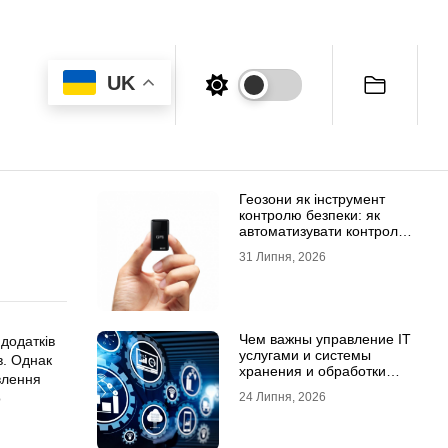
UK
Геозони як інструмент
контролю безпеки: як
автоматизувати контроль
транспорту та техніки
31 Липня, 2026
Чем важны управление IT
додатків
услугами и системы
в. Однак
хранения и обработки
влення
данных для бизнеса
о
24 Липня, 2026