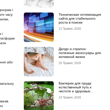
рограм і
то часу.
Техническая оптимизация
сайта для стабильного
милки
,
роста в поиске
21 Травня, 2026
 і
платформі
рати
Дилдо и страпон:
полезные аксессуары для
интимной жизни
ення або
20 Травня, 2026
Бактерии для пруда:
 загальну
естественный путь к
чистоте и здоровью
водоема
19 Травня, 2026
вачів.
их