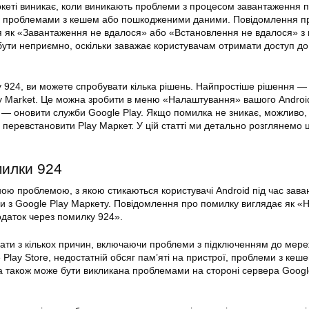
еті виникає, коли виникають проблеми з процесом завантаження 
 з проблемами з кешем або пошкодженими даними. Повідомлення п
я як «Завантаження не вдалося» або «Встановлення не вдалося» з
ути неприємно, оскільки заважає користувачам отримати доступ до
924, ви можете спробувати кілька рішень. Найпростіше
рішення
— 
ay
Market
. Це можна зробити в меню «Налаштування» вашого Androi
 — оновити служби Google Play. Якщо помилка не зникає, можливо,
а перевстановити
Play
Маркет. У цій статті ми детально розглянемо ц
милки
924
ю проблемою, з якою стикаються користувачі Android під час зав
 з Google Play Маркету. Повідомлення про помилку виглядає як «
даток через помилку 924».
ти з кількох причин, включаючи проблеми з підключенням до мере
 Play Store, недостатній обсяг пам’яті на пристрої, проблеми з кеше
а також може бути викликана проблемами на стороні сервера Googl