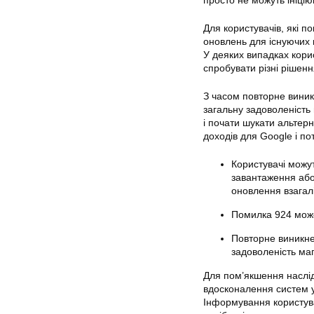
просто не можуть ініці
Для користувачів, які п
оновлень для існуючих 
У деяких випадках кори
спробувати різні
рішенн
З часом повторне виник
загальну задоволеність
і почати шукати альтер
доходів для Google і по
Користувачі можу
завантаження або
оновлення взагалі
Помилка 924 може 
Повторне виникнен
задоволеність ма
Для пом’якшення наслі
вдосконалення систем уп
Інформування користув