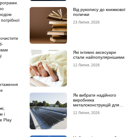
програми.
ро
Від рукопису до книжкової
 кодом
полички
 потрібної
23 Липня, 2026
очистити
d-
 вам
Які інтимні аксесуари
і
стали найпопулярнішими
12 Липня, 2026
антаження
Не
Як вибрати надійного
виробника
металоконструкцій для
жі,
сонячних панелей
12 Липня, 2026
м і
e Play