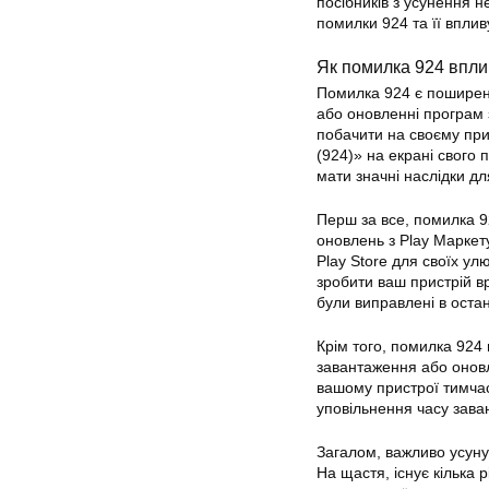
посібників з усунення 
помилки 924 та її вплив
Як помилка 924 впли
Помилка 924 є поширен
або оновленні програм 
побачити на своєму при
(924)» на екрані свого
мати значні наслідки дл
Перш за все, помилка 
оновлень з Play Маркет
Play Store для своїх ул
зробити ваш пристрій вр
були виправлені в остан
Крім того, помилка 924
завантаження або онов
вашому пристрої тимчас
уповільнення часу заван
Загалом, важливо усуну
На щастя, існує кілька 