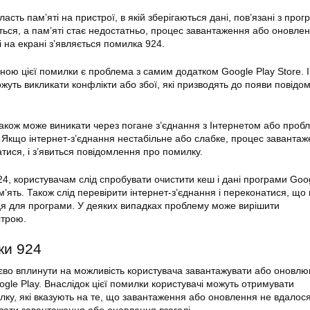
сть пам’яті на пристрої, в якій зберігаються дані, пов’язані з про
ься, а пам’яті стає недостатньо, процес завантаження або оновле
 на екрані з’являється помилка 924.
ною цієї
помилки
є проблема з самим додатком Google Play Store. І
уть викликати конфлікти або збої, які призводять до появи повідо
акож може виникати через погане з’єднання з Інтернетом або проб
. Якщо інтернет-з’єднання нестабільне або слабке, процес заванта
ися, і з’явиться повідомлення про помилку.
4, користувачам слід спробувати очистити кеш і дані програми Goog
м’ять. Також слід перевірити інтернет-з’єднання і переконатися, що
ця для програми. У деяких випадках проблему може вирішити
строю.
ки 924
єво вплинути на можливість користувача завантажувати або оновлю
gle Play. Внаслідок цієї помилки користувачі можуть отримувати
ку, які вказують на те, що завантаження або оновлення не вдалося