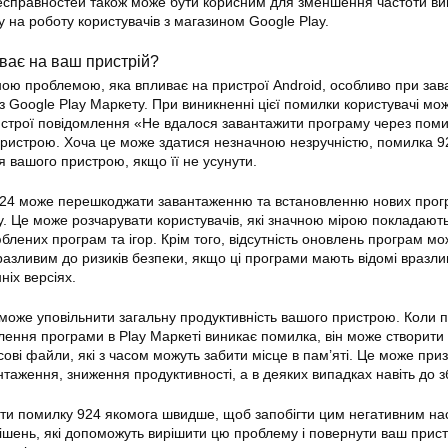
несправностей також може бути корисним для зменшення частоти в
у на роботу користувачів з магазином Google Play.
ває на ваш пристрій?
ою проблемою, яка впливає на пристрої Android, особливо при зав
з Google Play Маркету. При виникненні цієї
помилки
користувачі мо
строї повідомлення «Не вдалося завантажити програму через поми
 пристрою. Хоча це може здатися незначною незручністю, помилка 
я вашого пристрою, якщо її не усунути.
924 може перешкоджати завантаженню та встановленню нових прог
у. Це може розчарувати користувачів, які значною мірою покладают
юблених програм та ігор. Крім того, відсутність оновлень програм м
азливим до ризиків безпеки, якщо ці програми мають відомі вразливо
ніх версіях.
 може уповільнити загальну продуктивність вашого пристрою. Коли п
лення програми в
Play
Маркеті виникає помилка, він може створити
ові файли, які з часом можуть забити місце в пам’яті. Це може при
таження, зниження продуктивності, а в деяких випадках навіть до з
ти помилку 924 якомога швидше, щоб запобігти цим негативним на
рішень, які допоможуть вирішити цю проблему і повернути ваш прист