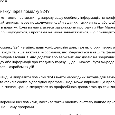
ості.
ризику через помилку 924?
кеті може поставити під загрозу вашу особисту інформацію та конф
чай виникає через пошкодження файлів даних, таких як кеш або фа
 в додатку. Коли ви намагаєтеся завантажити програму з Play Маркет
 пошкоджуються, і програма не може завантажитися, що призводит
милку 924 негайно, ваші конфіденційні дані, такі як історія перегля
ля входу та інша важлива інформація, що зберігається в кеші та файл
компрометовані. Якщо додаток або веб-сайт має дозвіл на зберіган
ду або інформації про кредитну картку, ці дані можуть бути викраде
для шахрайських дій.
видше виправити помилку 924 і вжити необхідних заходів для захи
а файлів cookie відповідної програми іноді може вирішити цю проб
не зникає, краще звернутися за професійною допомогою до техніч
вторенню цієї
помилки
, важливо також оновити систему вашого при
і на ньому програми.